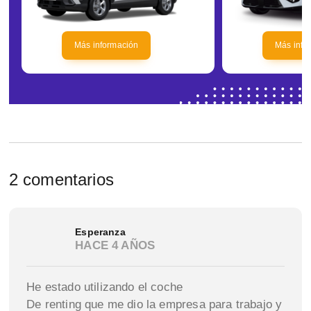
Más información
Más info
2 comentarios
Esperanza
HACE 4 AÑOS
He estado utilizando el coche
De renting que me dio la empresa para trabajo y