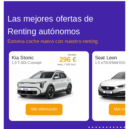
Las mejores ofertas de
Renting autónomos
Estrena coche nuevo con nuestro renting
desde
Kia Stonic
Seat Leon
296 €
1.0 T-GDi Concept
mes / IVA incl.
Más información
Más info