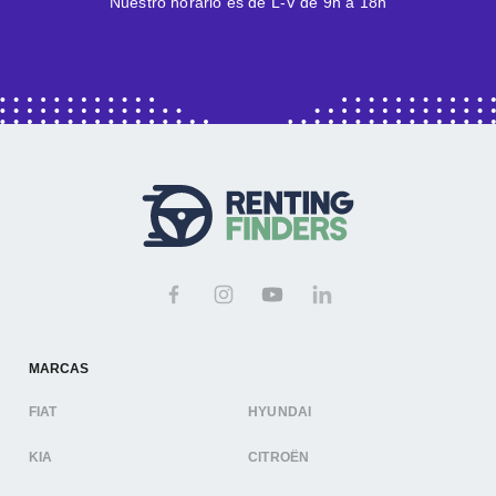
Nuestro horario es de L-V de 9h a 18h
MARCAS
FIAT
HYUNDAI
KIA
CITROËN