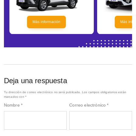
Más información
Más info
Deja una respuesta
Tu dirección de correo electrónico no será publicada.
Los campos obligatorios están
marcados con
*
Nombre
*
Correo electrónico
*