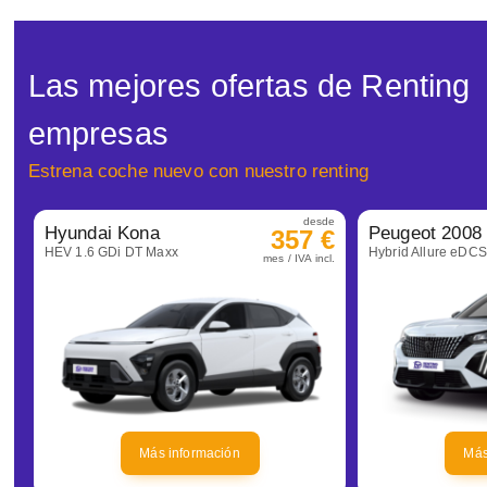
Las mejores ofertas de Renting
empresas
Estrena coche nuevo con nuestro renting
desde
Hyundai Kona
Peugeot 2008
357 €
HEV 1.6 GDi DT Maxx
Hybrid Allure eDC
mes / IVA incl.
Más información
Más