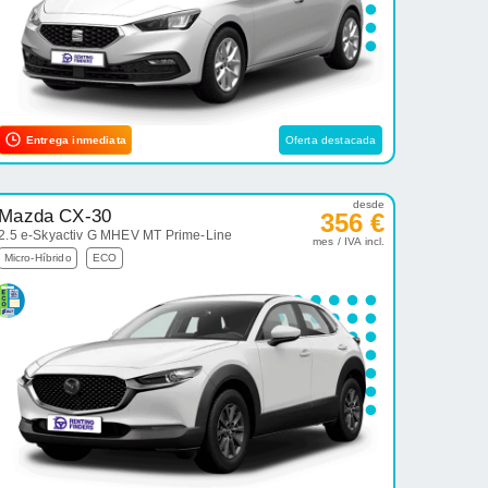
Entrega inmediata
Oferta destacada
desde
Mazda CX-30
356 €
2.5 e-Skyactiv G MHEV MT Prime-Line
mes / IVA incl.
Micro-Híbrido
ECO