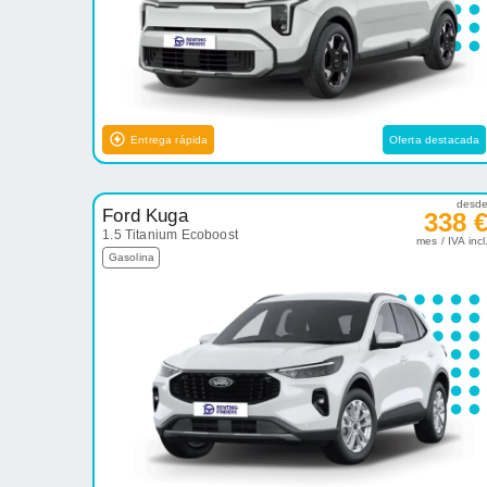
Entrega rápida
Oferta destacada
desd
Ford Kuga
338 
1.5 Titanium Ecoboost
mes / IVA incl
Gasolina