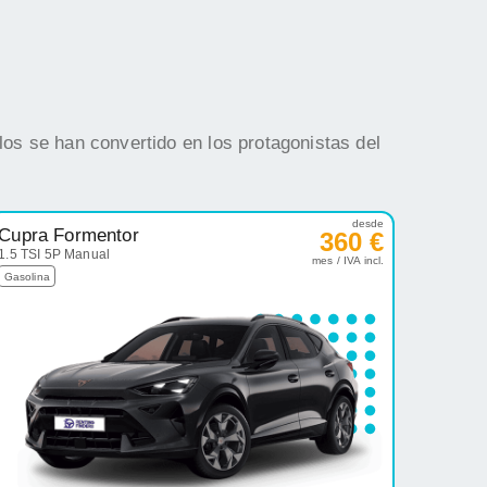
os se han convertido en los protagonistas del
desde
Cupra Formentor
360 €
1.5 TSI 5P Manual
mes / IVA incl.
Gasolina