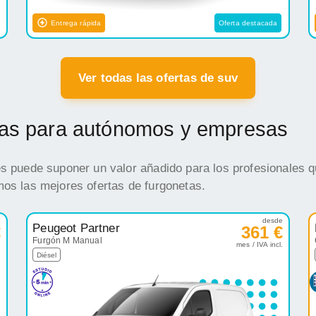
Entrega rápida
Oferta destacada
Ver todas las ofertas de suv
etas para autónomos y empresas
es puede suponer un valor añadido para los profesionales q
mos las mejores ofertas de furgonetas.
e
desde
Peugeot Partner
€
361 €
Furgón M Manual
.
mes / IVA incl.
Diésel