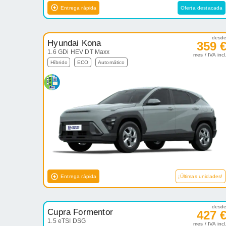
Entrega rápida
Oferta destacada
desd
Hyundai Kona
359 
1.6 GDi HEV DT Maxx
mes / IVA incl
Híbrido
ECO
Automático
Entrega rápida
¡Últimas unidades!
desd
Cupra Formentor
427 
1.5 eTSI DSG
mes / IVA incl