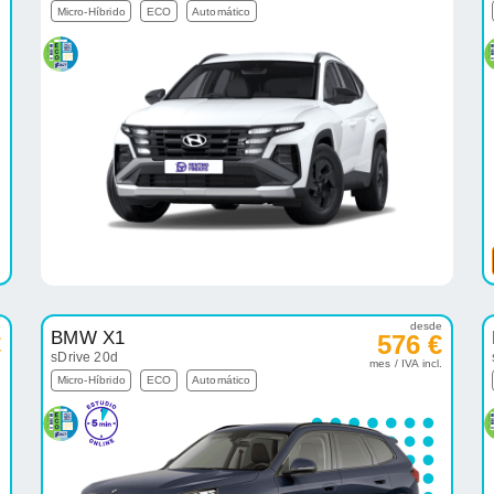
Micro-Híbrido
ECO
Automático
e
desde
BMW X1
€
576 €
sDrive 20d
.
mes / IVA incl.
Micro-Híbrido
ECO
Automático