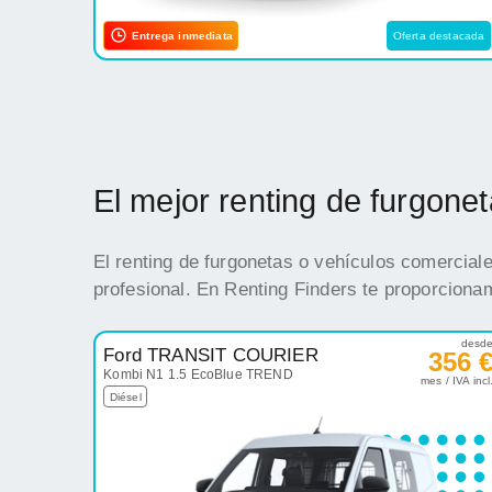
Entrega inmediata
Oferta destacada
El mejor renting de furgon
El renting de furgonetas o vehículos comercial
profesional. En Renting Finders te proporciona
desd
Ford TRANSIT COURIER
356 
Kombi N1 1.5 EcoBlue TREND
mes / IVA incl
Diésel