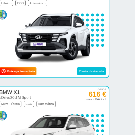
Híbrido
ECO
Automático
Entrega inmediata
Oferta destacada
desde
BMW X1
616 €
sDrive20d M Sport
mes / IVA incl.
Micro-Híbrido
ECO
Automático