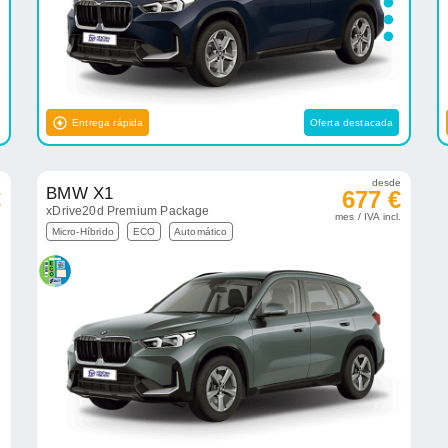
Entrega rápida
Oferta destacada
e
desde
BMW X1
€
677 €
xDrive20d Premium Package
.
mes / IVA incl.
Micro-Híbrido
ECO
Automático