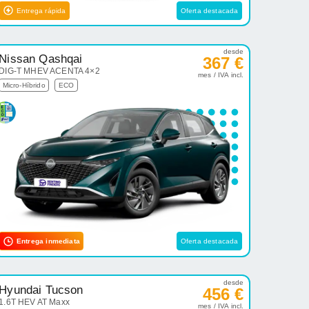
Entrega rápida
Oferta destacada
desde
Nissan Qashqai
367 €
DIG-T MHEV ACENTA 4×2
mes / IVA incl.
Micro-Híbrido
ECO
Entrega inmediata
Oferta destacada
desde
Hyundai Tucson
456 €
1.6T HEV AT Maxx
mes / IVA incl.