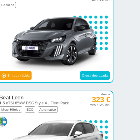
mes / IVA incl.
Gasolina
Entrega rápida
Oferta destacada
desde
Seat Leon
323 €
1.5 eTSI 85kW DSG Style XL Fleet Pack
mes / IVA incl.
Micro-Híbrido
ECO
Automático