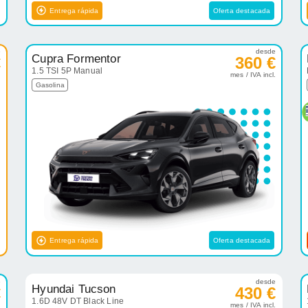
Entrega rápida
Oferta destacada
e
desde
Cupra Formentor
€
360 €
1.5 TSI 5P Manual
.
mes / IVA incl.
Gasolina
Entrega rápida
Oferta destacada
e
desde
Hyundai Tucson
€
430 €
1.6D 48V DT Black Line
.
mes / IVA incl.