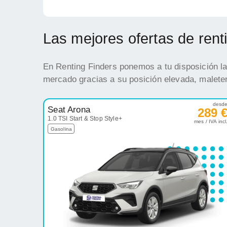
Las mejores ofertas de ren
En Renting Finders ponemos a tu disposición la
mercado gracias a su posición elevada, maleter
desd
Seat Arona
289 
1.0 TSI Start & Stop Style+
mes / IVA incl
Gasolina