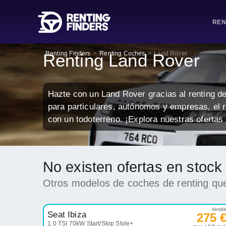
REN
Renting Finders
>
Renting Coches
>
Land Rover
Renting Land Rover
Hazte con un Land Rover gracias al renting de
para particulares, autónomos y empresas, el r
con un todoterreno. ¡Explora nuestras ofertas 
No existen ofertas en stoc
Otros modelos de coches de renting que
desd
Seat Ibiza
275 
1.0 TSI 70kW Start/Stop Style+