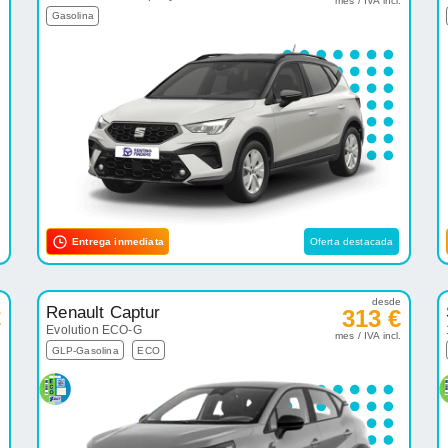
.
mes / IVA incl.
Gasolina
Entrega inmediata
Oferta destacada
e
desde
Renault Captur
€
313 €
Evolution ECO-G
.
mes / IVA incl.
GLP-Gasolina
ECO