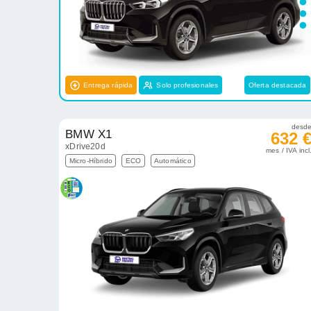
Entrega rápida
Solo profesionales
Oferta destacada
desd
BMW X1
632 
xDrive20d
mes / IVA incl
Micro-Híbrido
ECO
Automático