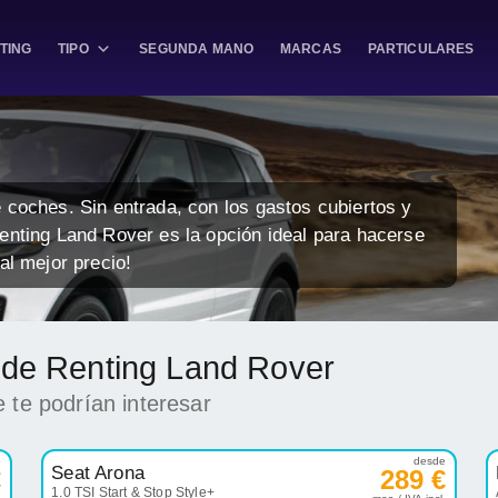
TING
TIPO
SEGUNDA MANO
MARCAS
PARTICULARES
 coches. Sin entrada, con los gastos cubiertos y
enting Land Rover es la opción ideal para hacerse
al mejor precio!
k de Renting Land Rover
 te podrían interesar
e
desde
Seat Arona
€
289 €
1.0 TSI Start & Stop Style+