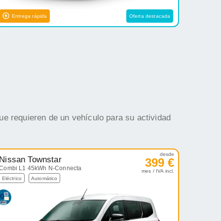
Entrega rápida
Oferta destacada
ue requieren de un vehículo para su actividad
desde
Nissan Townstar
399 €
Combi L1 45kWh N-Connecta
mes / IVA incl.
Eléctrico
Automático