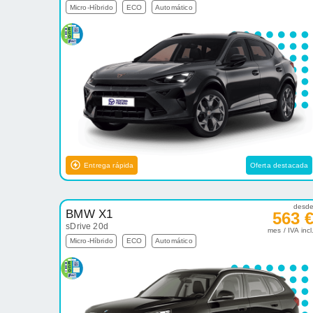
Micro-Híbrido
ECO
Automático
Entrega rápida
Oferta destacada
desd
BMW X1
563 
sDrive 20d
mes / IVA incl
Micro-Híbrido
ECO
Automático