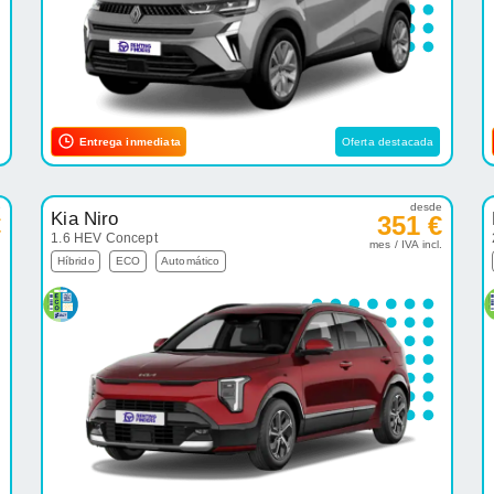
Entrega inmediata
Oferta destacada
e
desde
Kia Niro
€
351 €
1.6 HEV Concept
.
mes / IVA incl.
Híbrido
ECO
Automático