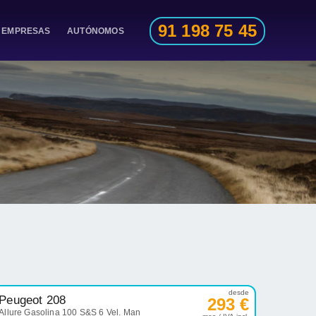
91 198 75 45
EMPRESAS
AUTÓNOMOS
desde
Peugeot 208
293 €
Allure Gasolina 100 S&S 6 Vel. Man