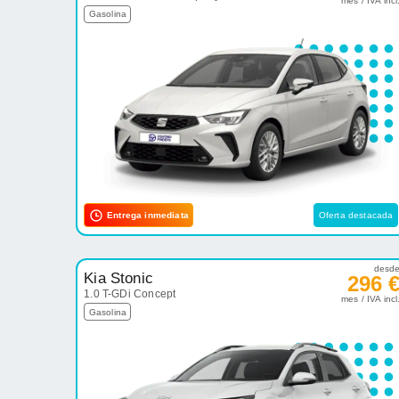
mes / IVA incl
Gasolina
Entrega inmediata
Oferta destacada
desd
Kia Stonic
296 
1.0 T-GDi Concept
mes / IVA incl
Gasolina