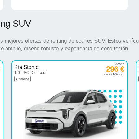
ting SUV
s mejores ofertas de renting de coches SUV. Estos vehícul
o amplio, diseño robusto y experiencia de conducción.
e
desde
Kia Stonic
€
296 €
1.0 T-GDi Concept
.
mes / IVA incl.
Gasolina