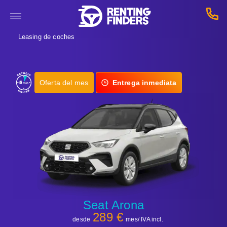
Leasing de coches
Oferta del mes
Entrega inmediata
Seat Arona
289 €
desde
mes/ IVA incl.