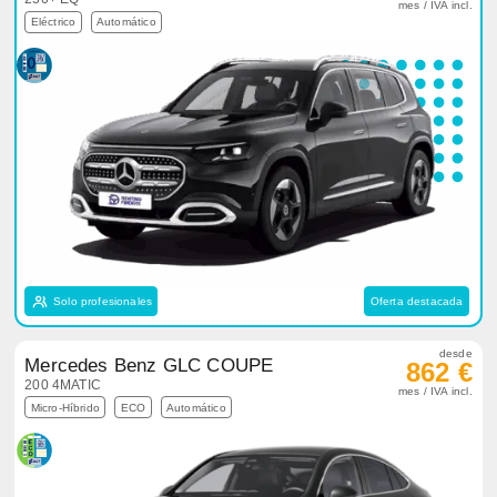
mes / IVA incl.
Eléctrico
Automático
Solo profesionales
Oferta destacada
desde
Mercedes Benz GLC COUPE
862 €
200 4MATIC
mes / IVA incl.
Micro-Híbrido
ECO
Automático