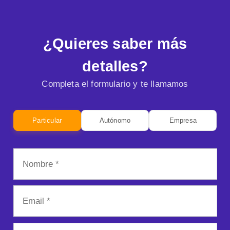
Audi
Volvo
Alfa Romeo
¿Quieres saber más
detalles?
Alpine
BYD
DFSK
Completa el formulario y te llamamos
Particular
Autónomo
Empresa
DS
Ebro
Honda
Isuzu
Jaecoo
Jeep
Lancia
Lexus
Lynk & Co