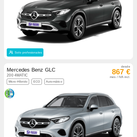
Solo profesionales
desde
Mercedes Benz GLC
867 €
200 4MATIC
mes / IVA incl.
Micro-Híbrido
ECO
Automático