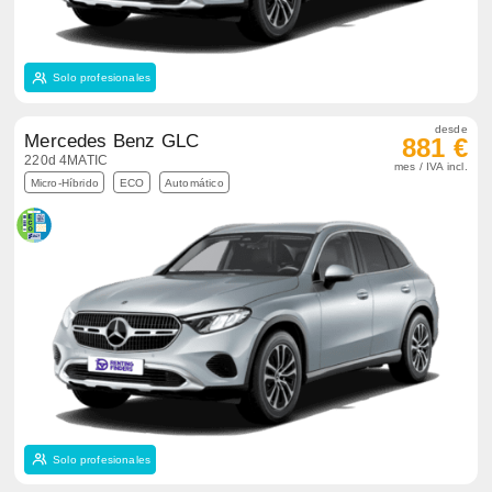
Solo profesionales
desde
Mercedes Benz GLC
881 €
220d 4MATIC
mes / IVA incl.
Micro-Híbrido
ECO
Automático
Solo profesionales