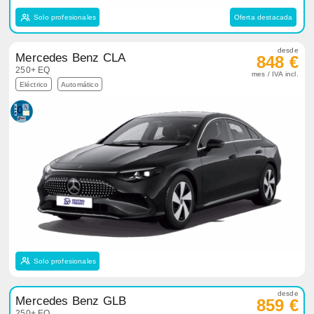
Solo profesionales
Oferta destacada
desde
Mercedes Benz CLA
848 €
250+ EQ
mes / IVA incl.
Eléctrico
Automático
Solo profesionales
desde
Mercedes Benz GLB
859 €
250+ EQ