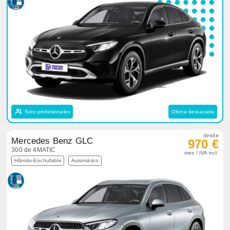
Solo profesionales
Oferta destacada
desde
Mercedes Benz GLC
970 €
300 de 4MATIC
mes / IVA incl.
Híbrido-Enchufable
Automático