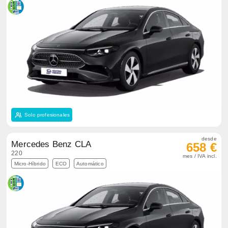
Solo profesionales
desde
Mercedes Benz CLA
658 €
220
mes / IVA incl.
Micro-Híbrido
ECO
Automático