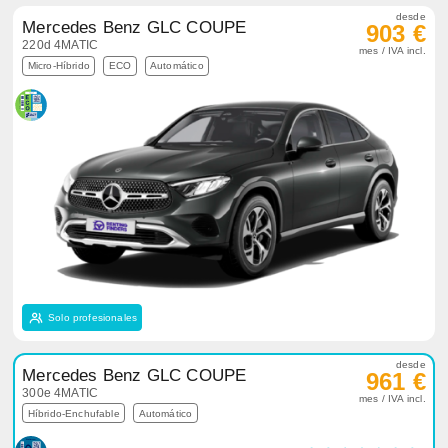
desde
Mercedes Benz GLC COUPE
903 €
220d 4MATIC
mes / IVA incl.
Micro-Híbrido
ECO
Automático
Solo profesionales
desde
Mercedes Benz GLC COUPE
961 €
300e 4MATIC
mes / IVA incl.
Híbrido-Enchufable
Automático