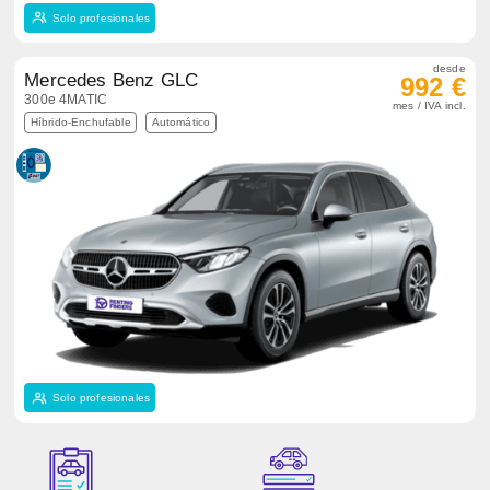
Solo profesionales
desde
Mercedes Benz GLC
992 €
300e 4MATIC
mes / IVA incl.
Híbrido-Enchufable
Automático
Solo profesionales