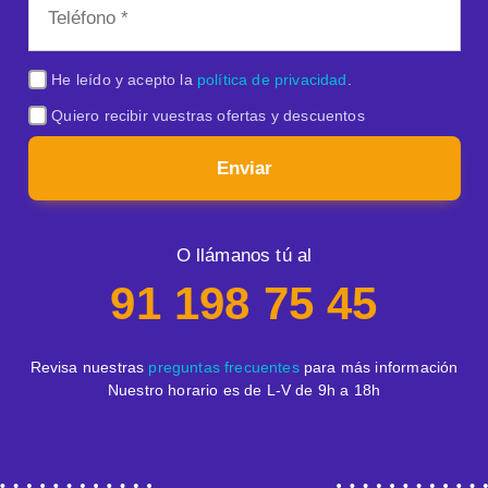
He leído y acepto la
política de privacidad
.
MG
Maxus
Mini
Quiero recibir vuestras ofertas y descuentos
Enviar
Mitsubishi
Omoda
Polestar
O llámanos tú al
91 198 75 45
SERES
Subaru
Suzuki
Revisa nuestras
preguntas frecuentes
para más información
Nuestro horario es de L-V de 9h a 18h
Tesla
Xpeng