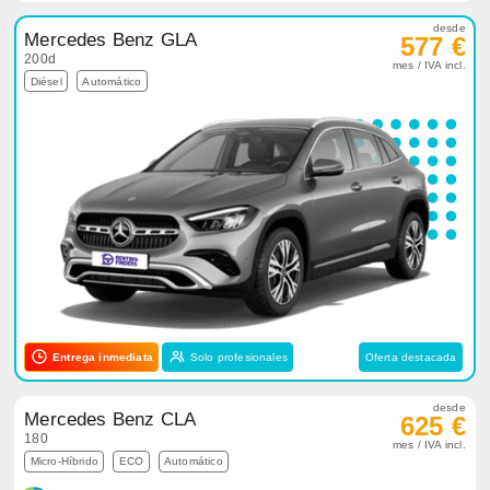
desde
Mercedes Benz GLA
577 €
200d
mes / IVA incl.
Diésel
Automático
Entrega inmediata
Solo profesionales
Oferta destacada
desde
Mercedes Benz CLA
625 €
180
mes / IVA incl.
Micro-Híbrido
ECO
Automático