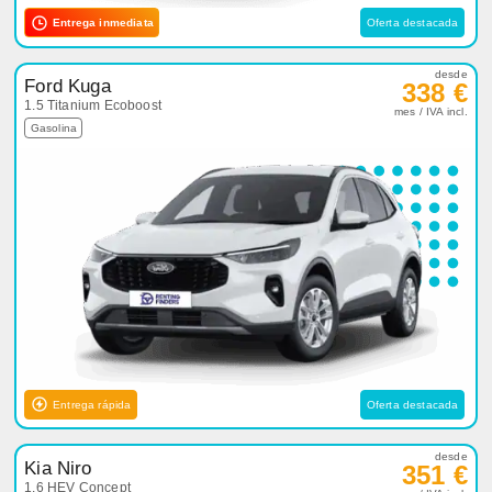
Entrega inmediata
Oferta destacada
desde
Ford Kuga
338 €
1.5 Titanium Ecoboost
mes / IVA incl.
Gasolina
Entrega rápida
Oferta destacada
desde
Kia Niro
351 €
1.6 HEV Concept