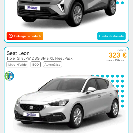
Entrega inmediata
Oferta destacada
desde
Seat Leon
323 €
1.5 eTSI 85kW DSG Style XL Fleet Pack
mes / IVA incl.
Micro-Híbrido
ECO
Automático