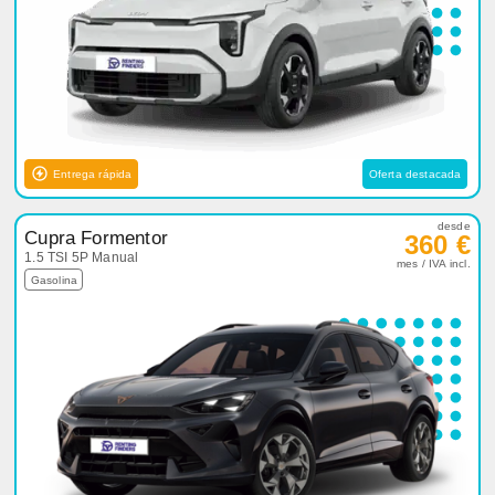
Entrega rápida
Oferta destacada
desde
Cupra Formentor
360 €
1.5 TSI 5P Manual
mes / IVA incl.
Gasolina