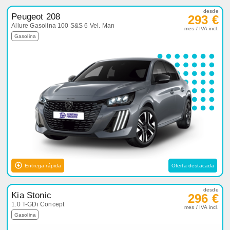
desde
Peugeot 208
293 €
Allure Gasolina 100 S&S 6 Vel. Man
mes / IVA incl.
Gasolina
Entrega rápida
Oferta destacada
desde
Kia Stonic
296 €
1.0 T-GDi Concept
mes / IVA incl.
Gasolina