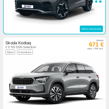
Oferta destacada
desde
Skoda Kodiaq
671 €
2.0 TDI DSG Selection
mes / IVA incl.
Diésel
Automático