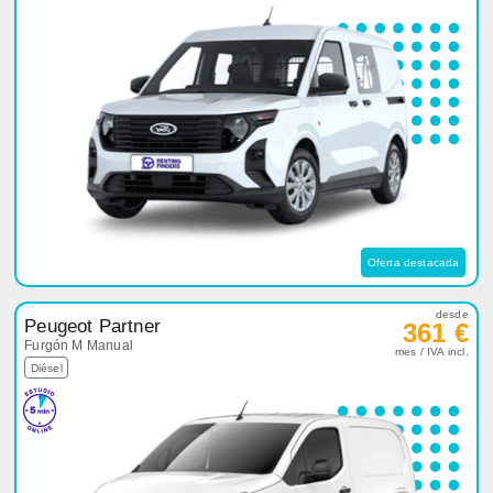
Oferta destacada
desde
Peugeot Partner
361 €
Furgón M Manual
mes / IVA incl.
Diésel