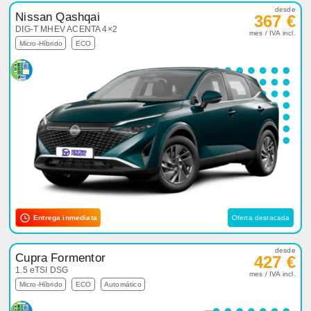
desde
Nissan Qashqai
367 €
DIG-T MHEV ACENTA 4×2
mes / IVA incl.
Micro-Híbrido
ECO
Entrega inmediata
Oferta destacada
desde
Cupra Formentor
427 €
1.5 eTSI DSG
mes / IVA incl.
Micro-Híbrido
ECO
Automático