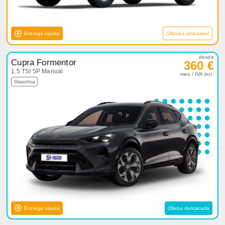
Entrega rápida
¡Últimas unidades!
desde
Cupra Formentor
360 €
1.5 TSI 5P Manual
mes / IVA incl.
Gasolina
Entrega rápida
Oferta destacada