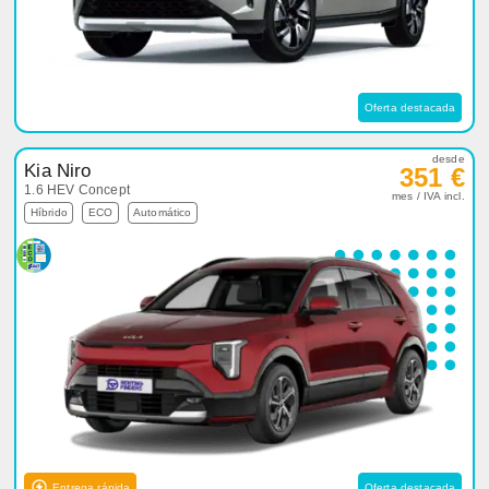
Oferta destacada
desde
Kia Niro
351 €
1.6 HEV Concept
mes / IVA incl.
Híbrido
ECO
Automático
Entrega rápida
Oferta destacada