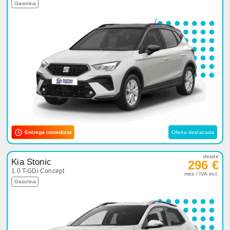
Gasolina
Entrega inmediata
Oferta destacada
desde
Kia Stonic
296 €
1.0 T-GDi Concept
mes / IVA incl.
Gasolina