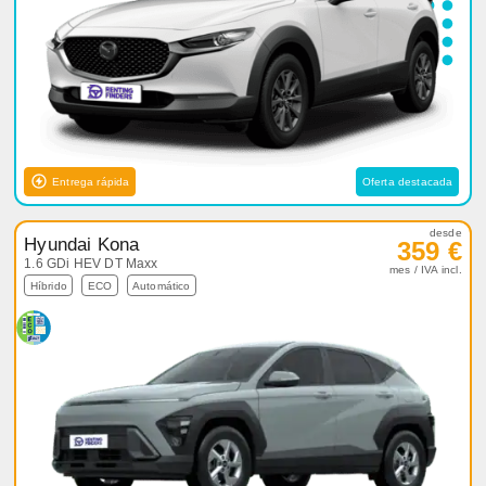
Entrega rápida
Oferta destacada
desde
Hyundai Kona
359 €
1.6 GDi HEV DT Maxx
mes / IVA incl.
Híbrido
ECO
Automático