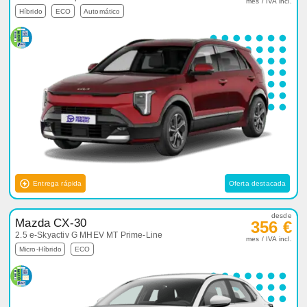
mes / IVA incl.
Híbrido
ECO
Automático
Entrega rápida
Oferta destacada
desde
Mazda CX-30
356 €
2.5 e-Skyactiv G MHEV MT Prime-Line
mes / IVA incl.
Micro-Híbrido
ECO