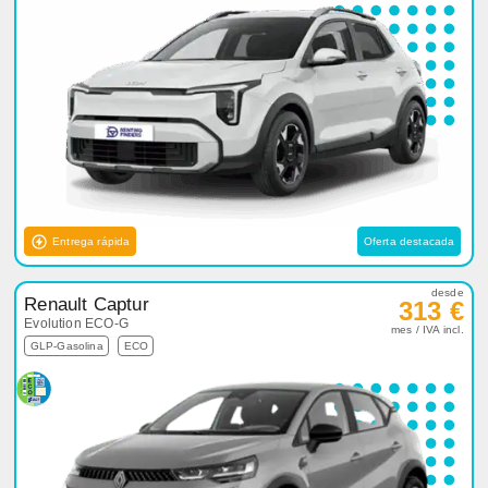
Entrega rápida
Oferta destacada
desde
Renault Captur
313 €
Evolution ECO-G
mes / IVA incl.
GLP-Gasolina
ECO