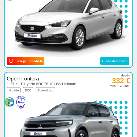
Entrega inmediata
Oferta destacada
desde
Opel Frontera
332 €
1.2T XHT Hybrid eDCT6 107kW Ultimate
mes / IVA incl.
Híbrido
ECO
Automático