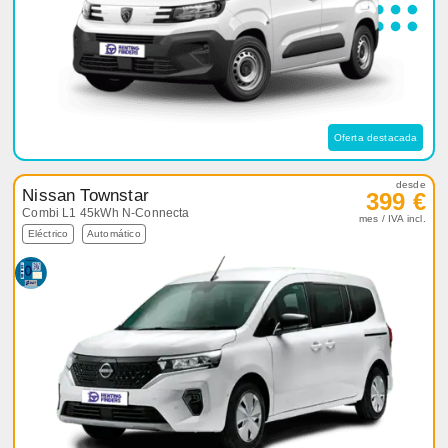
Oferta destacada
desde
Nissan Townstar
399 €
Combi L1 45kWh N-Connecta
mes / IVA incl.
Eléctrico
Automático