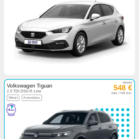
desde
Volkswagen Tiguan
548 €
2.0 TDI DSG R-Line
mes / IVA incl.
Diésel
Automático