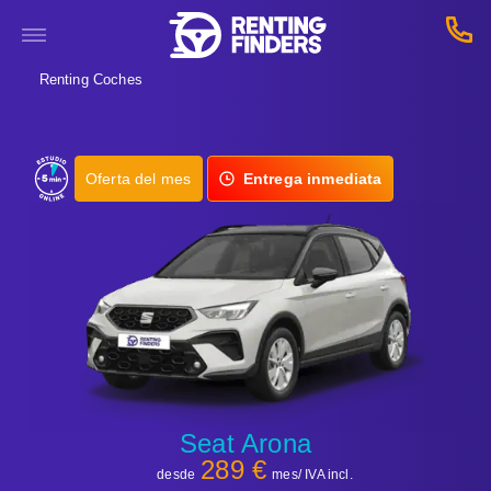
Renting Coches
Oferta del mes
Entrega inmediata
Seat Arona
289 €
desde
mes/ IVA incl.