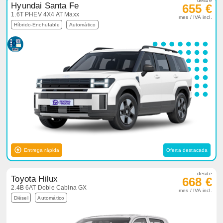
desde
Hyundai Santa Fe
655 €
1.6T PHEV 4X4 AT Maxx
mes / IVA incl.
Híbrido-Enchufable
Automático
Entrega rápida
Oferta destacada
desde
Toyota Hilux
668 €
2.4B 6AT Doble Cabina GX
mes / IVA incl.
Diésel
Automático