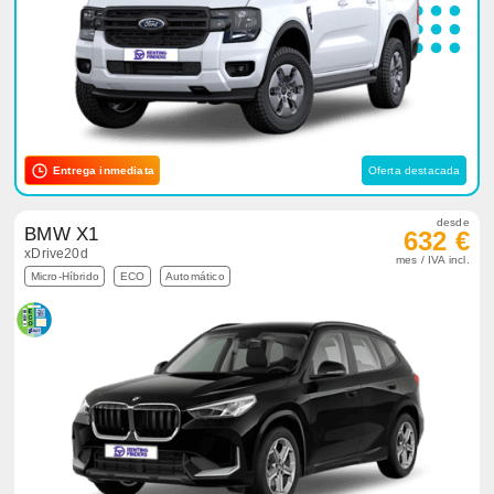
Entrega inmediata
Oferta destacada
desde
BMW X1
632 €
xDrive20d
mes / IVA incl.
Micro-Híbrido
ECO
Automático