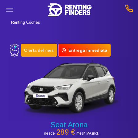
Renting Coches
Oferta del mes
Entrega inmediata
Seat Arona
289 €
desde
mes/ IVA incl.