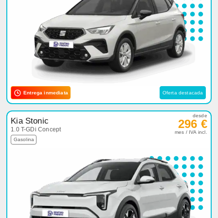
Entrega inmediata
Oferta destacada
desde
Kia Stonic
296 €
1.0 T-GDi Concept
mes / IVA incl.
Gasolina