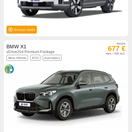
Entrega rápida
desde
BMW X1
677 €
xDrive20d Premium Package
mes / IVA incl.
Micro-Híbrido
ECO
Automático