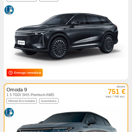
Entrega inmediata
desde
Omoda 9
751 €
1.5 TGDI SHS Premium AWD
mes / IVA incl.
Híbrido-Enchufable
Automático