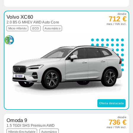
desde
Volvo XC60
712 €
2.0 B5 G MHEV AWD Auto Core
mes / IVA incl.
Micro-Híbrido
ECO
Automático
Oferta destacada
desde
Omoda 9
736 €
1.5 TGDI SHS Premium AWD
mes / IVA incl.
Híbrido-Enchufable
Automático