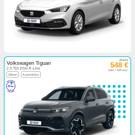
desde
Volkswagen Tiguan
548 €
2.0 TDI DSG R-Line
mes / IVA incl.
Diésel
Automático