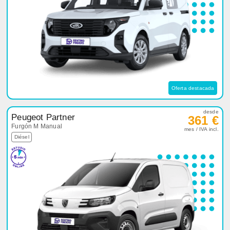
Oferta destacada
desde
Peugeot Partner
361 €
Furgón M Manual
mes / IVA incl.
Diésel