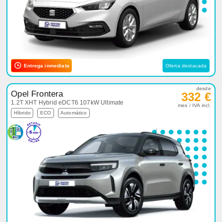
Entrega inmediata
Oferta destacada
desde
Opel Frontera
332 €
1.2T XHT Hybrid eDCT6 107kW Ultimate
mes / IVA incl.
Híbrido
ECO
Automático