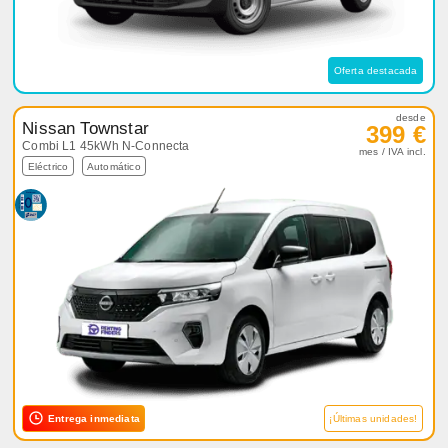
Oferta destacada
desde
Nissan Townstar
399 €
Combi L1 45kWh N-Connecta
mes / IVA incl.
Eléctrico
Automático
Entrega inmediata
¡Últimas unidades!