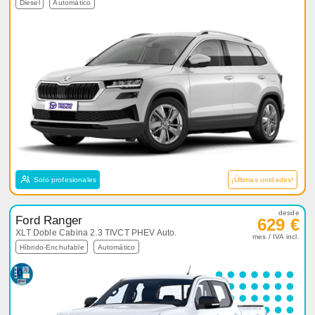
Diesel
Automático
Solo profesionales
¡Últimas unidades!
desde
Ford Ranger
629 €
XLT Doble Cabina 2.3 TIVCT PHEV Auto.
mes / IVA incl.
Híbrido-Enchufable
Automático