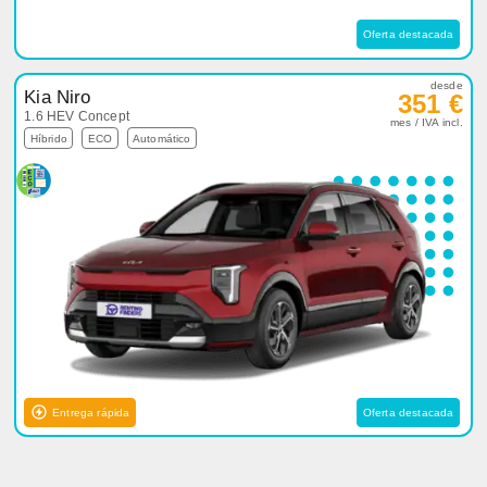
Oferta destacada
desde
Kia Niro
351 €
1.6 HEV Concept
mes / IVA incl.
Híbrido
ECO
Automático
Entrega rápida
Oferta destacada