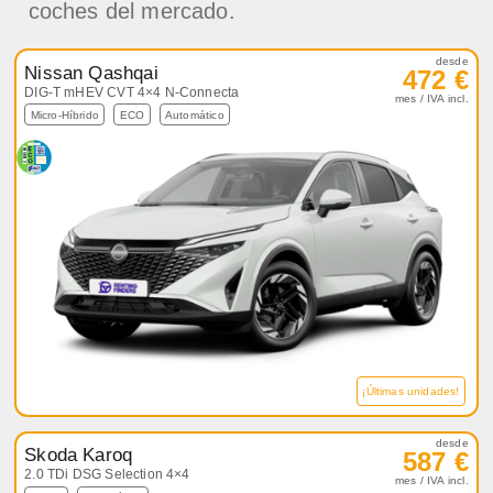
coches del mercado.
desde
Nissan Qashqai
472 €
DIG-T mHEV CVT 4×4 N-Connecta
mes / IVA incl.
Micro-Híbrido
ECO
Automático
¡Últimas unidades!
desde
Skoda Karoq
587 €
2.0 TDi DSG Selection 4×4
mes / IVA incl.