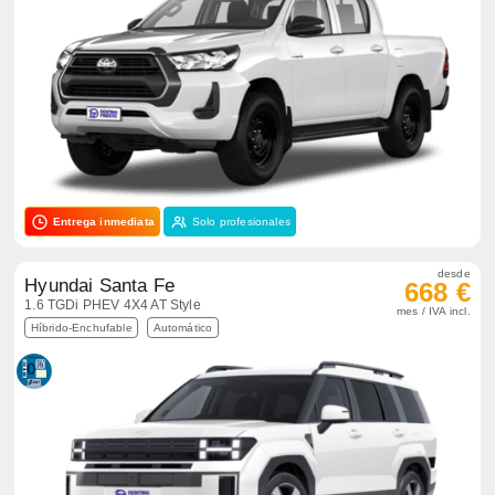
Entrega inmediata
Solo profesionales
desde
Hyundai Santa Fe
668 €
1.6 TGDi PHEV 4X4 AT Style
mes / IVA incl.
Híbrido-Enchufable
Automático