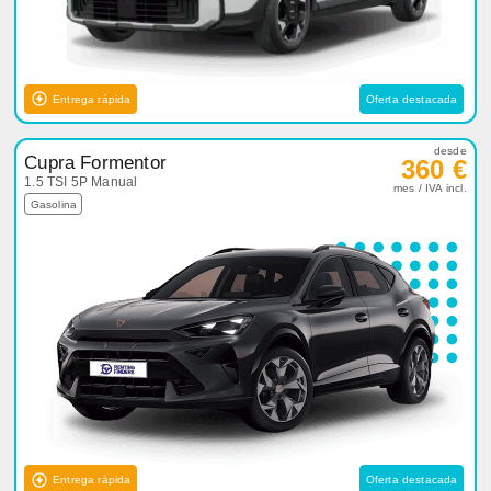
Entrega rápida
Oferta destacada
desde
Cupra Formentor
360 €
1.5 TSI 5P Manual
mes / IVA incl.
Gasolina
Entrega rápida
Oferta destacada