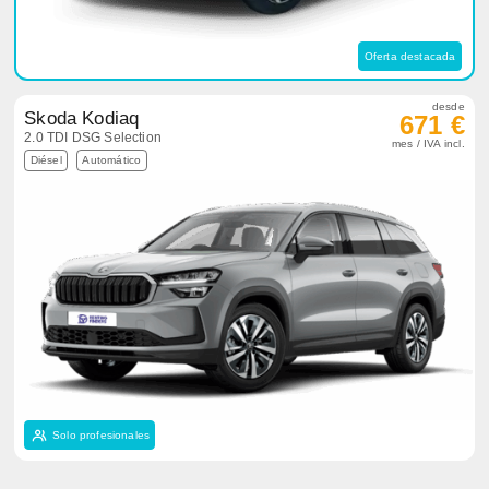
Oferta destacada
desde
Skoda Kodiaq
671 €
2.0 TDI DSG Selection
mes / IVA incl.
Diésel
Automático
Solo profesionales