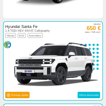
desde
Hyundai Santa Fe
650 €
1.6 TGDi HEV 4X4 AT Calligraphy
mes / IVA incl.
Híbrido
ECO
Automático
Entrega rápida
Oferta destacada