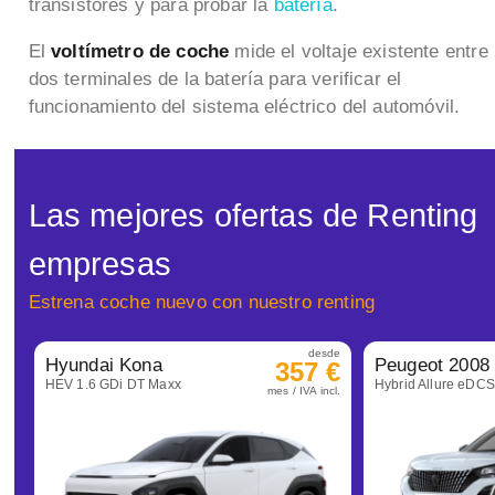
transistores y para probar la
batería
.
El
voltímetro de coche
mide el voltaje existente entre
dos terminales de la batería para verificar el
funcionamiento
del sistema eléctrico del automóvil.
Las mejores ofertas de Renting
empresas
Estrena coche nuevo con nuestro renting
desde
Hyundai Kona
Peugeot 2008
357 €
HEV 1.6 GDi DT Maxx
Hybrid Allure eDC
mes / IVA incl.