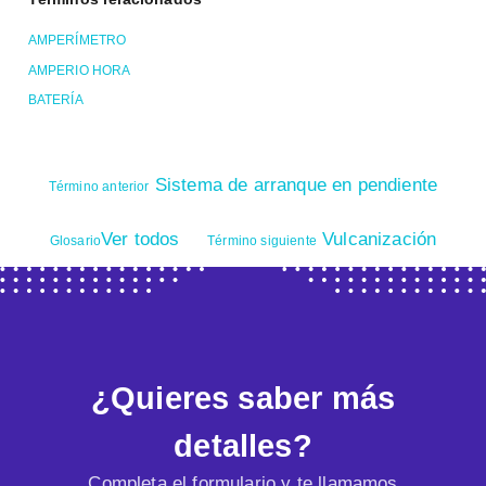
AMPERÍMETRO
AMPERIO HORA
BATERÍA
Sistema de arranque en pendiente
Término anterior
Ver todos
Vulcanización
Glosario
Término siguiente
¿Quieres saber más
detalles?
Completa el formulario y te llamamos