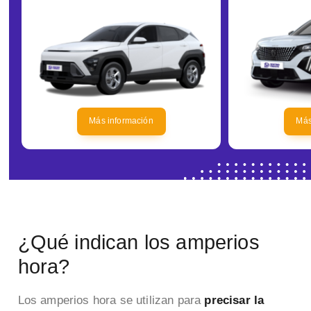
Más información
Más
¿Qué indican los amperios
hora?
Los amperios hora se utilizan para
precisar la