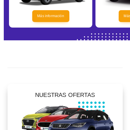
Más información
Más
NUESTRAS OFERTAS