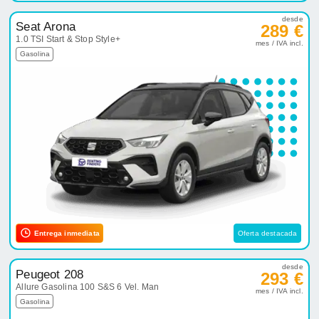
desde
Seat Arona
289 €
1.0 TSI Start & Stop Style+
mes / IVA incl.
Gasolina
Entrega inmediata
Oferta destacada
desde
Peugeot 208
293 €
Allure Gasolina 100 S&S 6 Vel. Man
mes / IVA incl.
Gasolina