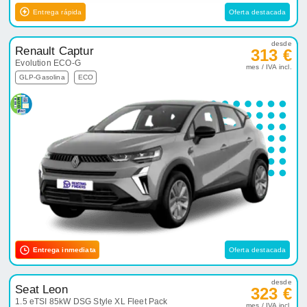
Entrega rápida
Oferta destacada
desde
Renault Captur
313 €
Evolution ECO-G
mes / IVA incl.
GLP-Gasolina
ECO
Entrega inmediata
Oferta destacada
desde
Seat Leon
323 €
1.5 eTSI 85kW DSG Style XL Fleet Pack
mes / IVA incl.