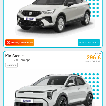
Entrega inmediata
Oferta destacada
desde
Kia Stonic
296 €
1.0 T-GDi Concept
mes / IVA incl.
Gasolina