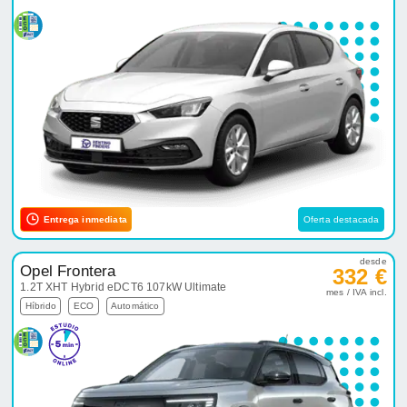
Entrega inmediata
Oferta destacada
desde
Opel Frontera
332 €
1.2T XHT Hybrid eDCT6 107kW Ultimate
mes / IVA incl.
Híbrido
ECO
Automático