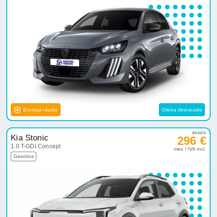
Entrega rápida
Oferta destacada
desde
Kia Stonic
296 €
1.0 T-GDi Concept
mes / IVA incl.
Gasolina