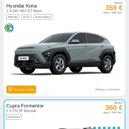
desde
Hyundai Kona
359 €
1.6 GDi HEV DT Maxx
mes / IVA incl.
Híbrido
ECO
Automático
Entrega rápida
¡Últimas unidades!
desde
Cupra Formentor
360 €
1.5 TSI 5P Manual
mes / IVA incl.
Gasolina