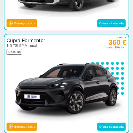
Entrega rápida
Oferta destacada
desde
Cupra Formentor
360 €
1.5 TSI 5P Manual
mes / IVA incl.
Gasolina
Entrega rápida
Oferta destacada