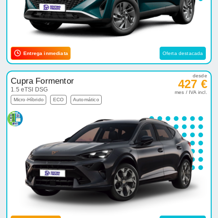
Entrega inmediata
Oferta destacada
desde
Cupra Formentor
427 €
1.5 eTSI DSG
mes / IVA incl.
Micro-Híbrido
ECO
Automático