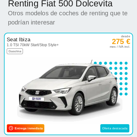
Renting Fiat 500 Dolcevita
Otros modelos de coches de renting que te
podrían interesar
desde
Seat Ibiza
275 €
1.0 TSI 70kW Start/Stop Style+
mes / IVA incl.
Gasolina
Entrega inmediata
Oferta destacada