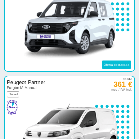
Oferta destacada
desde
Peugeot Partner
361 €
Furgón M Manual
mes / IVA incl.
Diésel