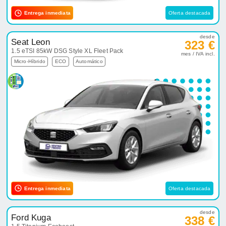
Entrega inmediata
Oferta destacada
desde
Seat Leon
323 €
1.5 eTSI 85kW DSG Style XL Fleet Pack
mes / IVA incl.
Micro-Híbrido
ECO
Automático
Entrega inmediata
Oferta destacada
desde
Ford Kuga
338 €