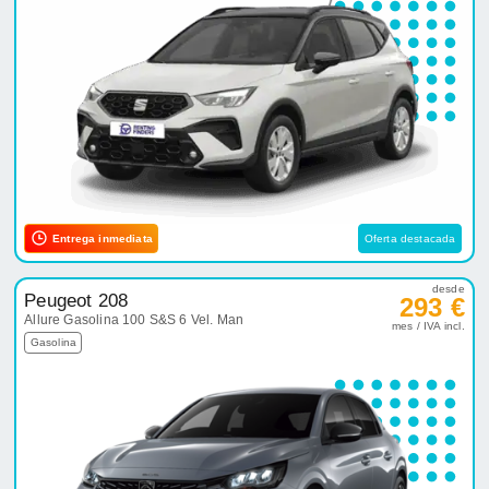
Entrega inmediata
Oferta destacada
desde
Peugeot 208
293 €
Allure Gasolina 100 S&S 6 Vel. Man
mes / IVA incl.
Gasolina