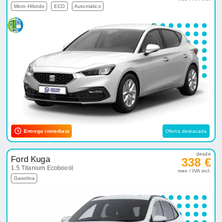
Micro-Híbrido
ECO
Automático
Entrega inmediata
Oferta destacada
desde
Ford Kuga
338 €
1.5 Titanium Ecoboost
mes / IVA incl.
Gasolina