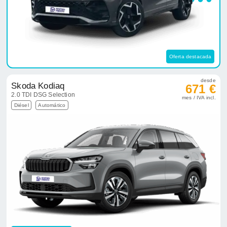
Oferta destacada
desde
Skoda Kodiaq
671 €
2.0 TDI DSG Selection
mes / IVA incl.
Diésel
Automático