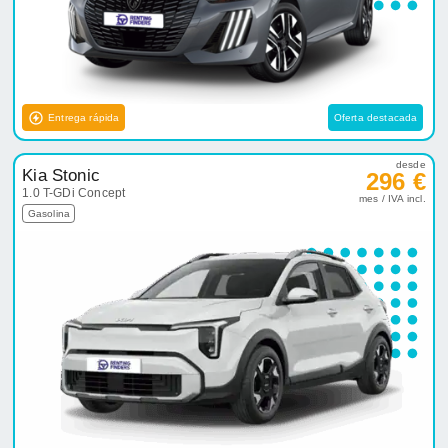
Entrega rápida
Oferta destacada
desde
Kia Stonic
296 €
1.0 T-GDi Concept
mes / IVA incl.
Gasolina