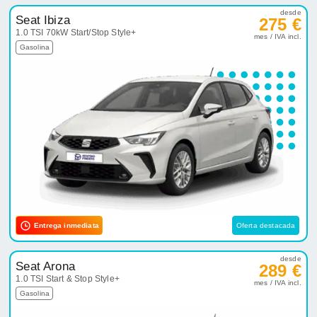
desde
Seat Ibiza
275 €
1.0 TSI 70kW Start/Stop Style+
mes / IVA incl.
Gasolina
Entrega inmediata
Oferta destacada
desde
Seat Arona
289 €
1.0 TSI Start & Stop Style+
mes / IVA incl.
Gasolina