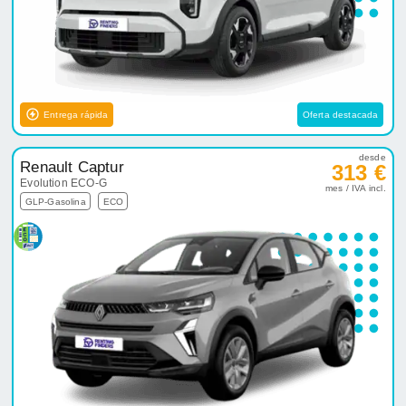
Entrega rápida
Oferta destacada
desde
Renault Captur
313 €
Evolution ECO-G
mes / IVA incl.
GLP-Gasolina
ECO