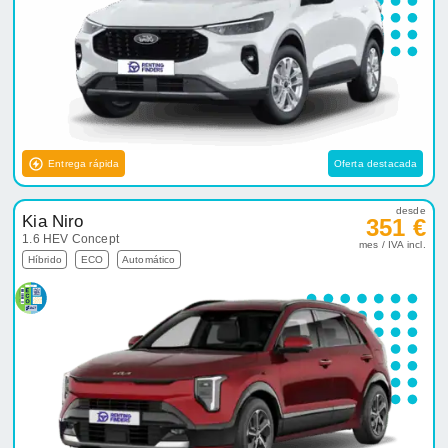
Entrega rápida
Oferta destacada
desde
Kia Niro
351 €
1.6 HEV Concept
mes / IVA incl.
Híbrido
ECO
Automático