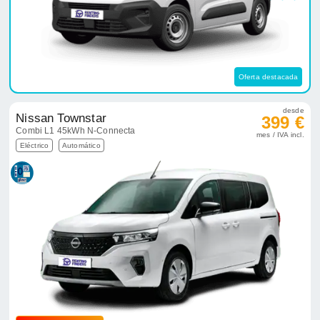
Oferta destacada
desde
Nissan Townstar
399 €
Combi L1 45kWh N-Connecta
mes / IVA incl.
Eléctrico
Automático