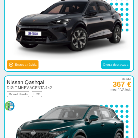
Entrega rápida
Oferta destacada
desde
Nissan Qashqai
367 €
DIG-T MHEV ACENTA 4×2
mes / IVA incl.
Micro-Híbrido
ECO