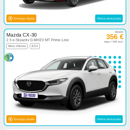
Entrega rápida
Oferta destacada
desde
Mazda CX-30
356 €
2.5 e-Skyactiv G MHEV MT Prime-Line
mes / IVA incl.
Micro-Híbrido
ECO
Entrega rápida
Oferta destacada