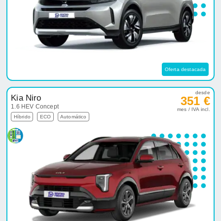
Oferta destacada
desde
Kia Niro
351 €
1.6 HEV Concept
mes / IVA incl.
Híbrido
ECO
Automático