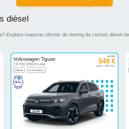
s diésel
na? Explora nuestras ofertas de renting de coches diésel d
e
desde
Volkswagen Tiguan
€
548 €
2.0 TDI DSG R-Line
.
mes / IVA incl.
Diésel
Automático