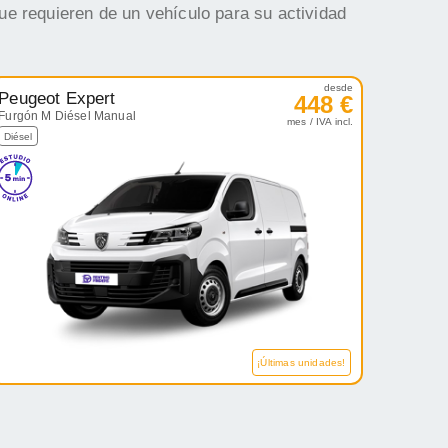
ue requieren de un vehículo para su actividad
desde
Peugeot Expert
448 €
Furgón M Diésel Manual
mes / IVA incl.
Diésel
¡Últimas unidades!