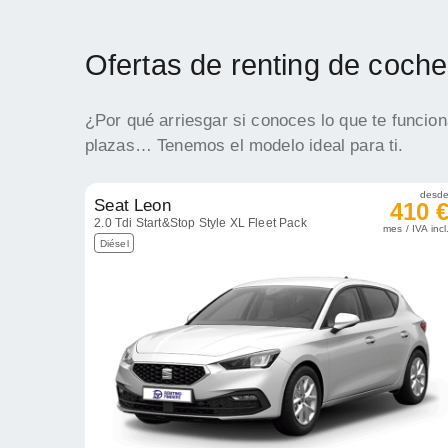
Ofertas de renting de coche
¿Por qué arriesgar si conoces lo que te funcio
plazas… Tenemos el modelo ideal para ti.
desd
Seat Leon
410 
2.0 Tdi Start&Stop Style XL Fleet Pack
mes / IVA incl
Diésel