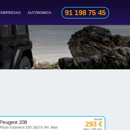
91 198 75 45
EMPRESAS
AUTÓNOMOS
desde
Peugeot 208
293 €
Allure Gasolina 100 S&S 6 Vel. Man
mes / IVA incl.