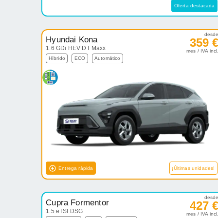
Oferta destacada
desd
Hyundai Kona
359 
1.6 GDi HEV DT Maxx
mes / IVA incl
Híbrido
ECO
Automático
Entrega rápida
¡Últimas unidades!
desd
Cupra Formentor
427 
1.5 eTSI DSG
mes / IVA incl