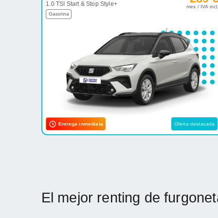
1.0 TSI Start & Stop Style+
mes / IVA incl
Gasolina
Entrega inmediata
Oferta destacada
El mejor renting de furgon