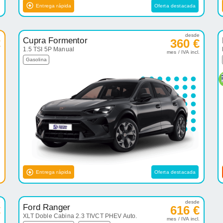
Entrega rápida
Oferta destacada
e
desde
Cupra Formentor
€
360 €
1.5 TSI 5P Manual
.
mes / IVA incl.
Gasolina
Entrega rápida
Oferta destacada
e
desde
Ford Ranger
€
616 €
XLT Doble Cabina 2.3 TIVCT PHEV Auto.
.
mes / IVA incl.