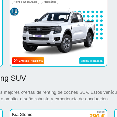
Híbrido-Enchufable
Automático
Entrega inmediata
Oferta destacada
ting SUV
s mejores ofertas de renting de coches SUV. Estos vehícul
o amplio, diseño robusto y experiencia de conducción.
e
desde
Kia Stonic
€
296 €