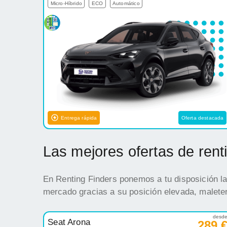
Micro-Híbrido
ECO
Automático
Entrega rápida
Oferta destacada
Las mejores ofertas de ren
En Renting Finders ponemos a tu disposición la
mercado gracias a su posición elevada, maleter
desd
Seat Arona
289 