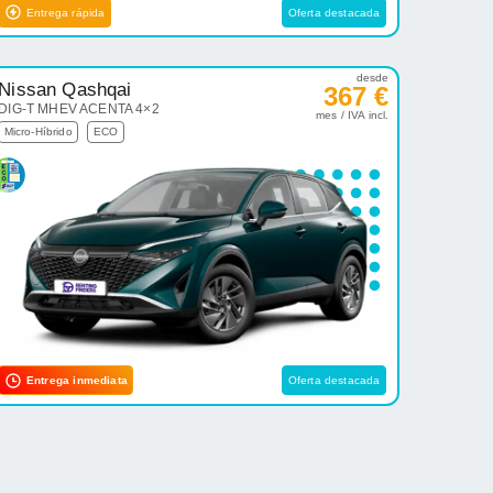
Entrega rápida
Oferta destacada
desde
Nissan Qashqai
367 €
DIG-T MHEV ACENTA 4×2
mes / IVA incl.
Micro-Híbrido
ECO
Entrega inmediata
Oferta destacada