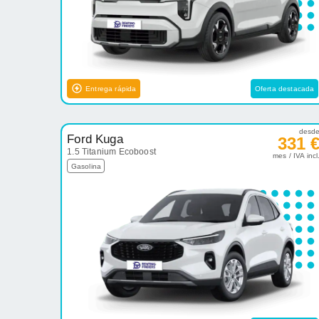
Entrega rápida
Oferta destacada
desd
Ford Kuga
331 
1.5 Titanium Ecoboost
mes / IVA incl
Gasolina