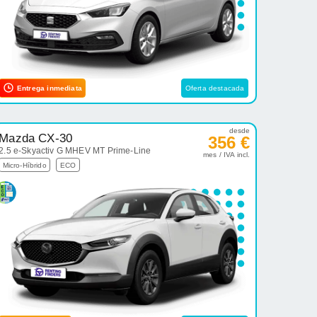
Entrega inmediata
Oferta destacada
desde
Mazda CX-30
356 €
2.5 e-Skyactiv G MHEV MT Prime-Line
mes / IVA incl.
Micro-Híbrido
ECO