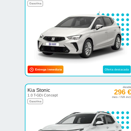
Gasolina
Entrega inmediata
Oferta destacada
desd
Kia Stonic
296 
1.0 T-GDi Concept
mes / IVA incl
Gasolina