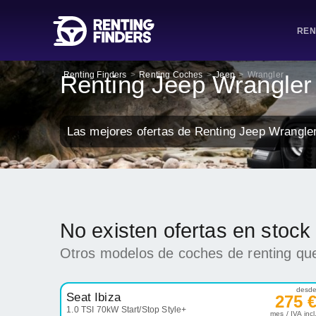
REN
Renting Finders
>
Renting Coches
>
Jeep
>
Wrangler
Renting Jeep Wrangler
Las mejores ofertas de Renting Jeep Wrangle
No existen ofertas en stoc
Otros modelos de coches de renting que
desd
Seat Ibiza
275 
1.0 TSI 70kW Start/Stop Style+
mes / IVA incl