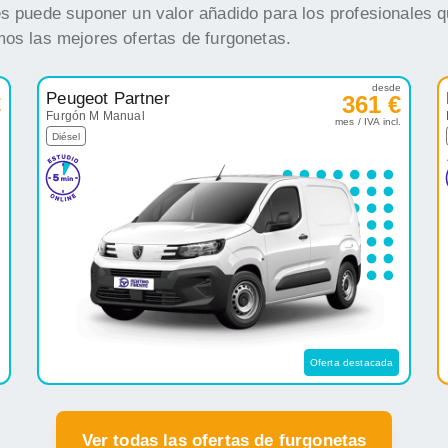
es puede suponer un valor añadido para los profesionales q
mos las mejores ofertas de furgonetas.
e
desde
Peugeot Partner
€
361 €
Furgón M Manual
.
mes / IVA incl.
Diésel
Oferta destacada
Ver todas las ofertas de furgonetas