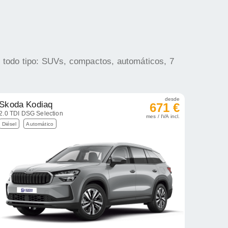
e todo tipo: SUVs, compactos, automáticos, 7
desde
Skoda Kodiaq
671 €
2.0 TDI DSG Selection
mes / IVA incl.
Diésel
Automático