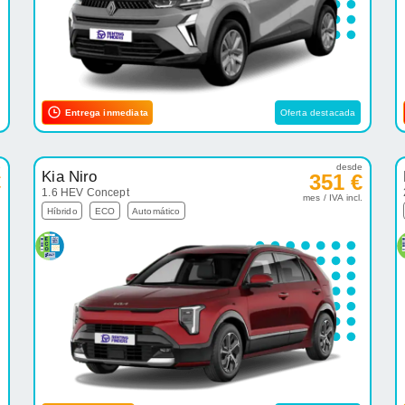
Entrega inmediata
Oferta destacada
e
desde
Kia Niro
€
351 €
1.6 HEV Concept
.
mes / IVA incl.
Híbrido
ECO
Automático