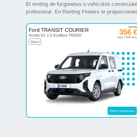
El renting de furgonetas o vehículos comercial
profesional. En Renting Finders te proporciona
desd
Ford TRANSIT COURIER
356 
Kombi N1 1.5 EcoBlue TREND
mes / IVA incl
Diésel
Oferta destacada