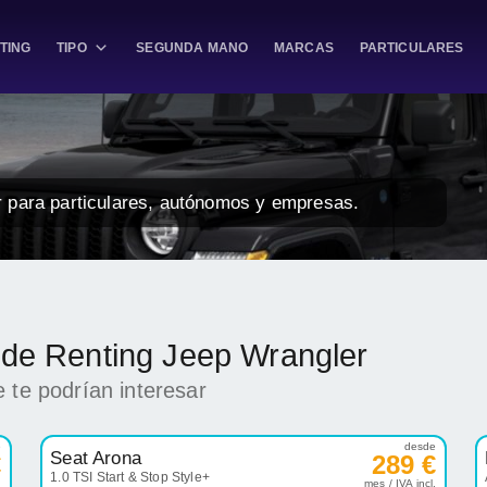
TING
TIPO
SEGUNDA MANO
MARCAS
PARTICULARES
r para particulares, autónomos y empresas.
k de Renting Jeep Wrangler
 te podrían interesar
e
desde
Seat Arona
€
289 €
1.0 TSI Start & Stop Style+
.
mes / IVA incl.