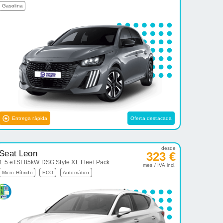
Gasolina
Entrega rápida
Oferta destacada
desde
Seat Leon
323 €
1.5 eTSI 85kW DSG Style XL Fleet Pack
mes / IVA incl.
Micro-Híbrido
ECO
Automático