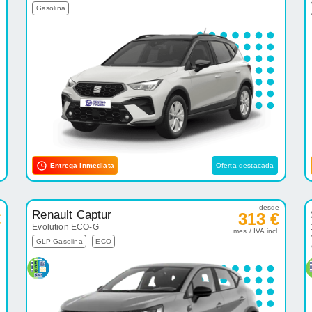
Gasolina
Entrega inmediata
Oferta destacada
e
desde
Renault Captur
€
313 €
Evolution ECO-G
.
mes / IVA incl.
GLP-Gasolina
ECO