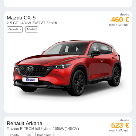
desde
Mazda CX-5
460 €
2.5 GE 143kW 2WD AT Zenith
mes / IVA incl.
Gasolina
Madrid
desde
Renault Arkana
523 €
Techno E-TECH full hybrid 105kW(145CV)
mes / IVA incl.
Híbrido
ECO
Barcelona