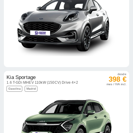
desde
Kia Sportage
398 €
1.6 T-GDi MHEV 110kW (150CV) Drive 4×2
mes / IVA incl.
Gasolina
Madrid