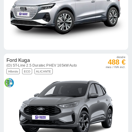
desde
Ford Kuga
488 €
(O) ST-Line 2.5 Duratec PHEV 165kW Auto
mes / IVA incl.
Híbrido
ECO
ALICANTE