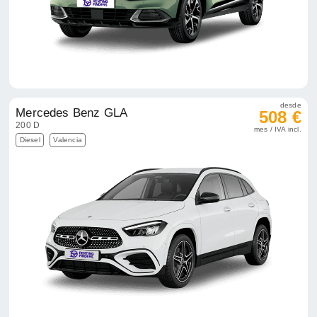
desde
Mercedes Benz GLA
508 €
200 D
mes / IVA incl.
Diesel
Valencia