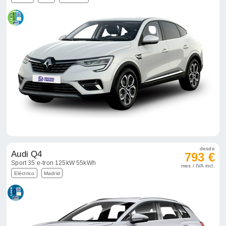
desde
Audi Q4
793 €
Sport 35 e-tron 125kW 55kWh
mes / IVA incl.
Eléctrico
Madrid