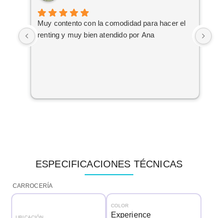
Muy contento con la comodidad para hacer el
A
renting y muy bien atendido por Ana
a
C
a
r
ESPECIFICACIONES TÉCNICAS
CARROCERÍA
COLOR
Experience
UBICACIÓN