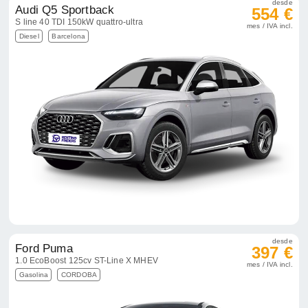
desde
Audi Q5 Sportback
554 €
S line 40 TDI 150kW quattro-ultra
mes / IVA incl.
Diesel
Barcelona
desde
Ford Puma
397 €
1.0 EcoBoost 125cv ST-Line X MHEV
mes / IVA incl.
Gasolina
CORDOBA