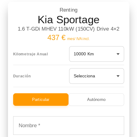
Renting
Kia Sportage
1.6 T-GDi MHEV 110kW (150CV) Drive 4×2
437 €
mes/ IVA incl.
10000 Km
Kilometraje Anual
Selecciona
Duración
Particular
Autónomo