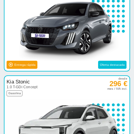
Entrega rápida
Oferta destacada
desde
Kia Stonic
296 €
1.0 T-GDi Concept
mes / IVA incl.
Gasolina