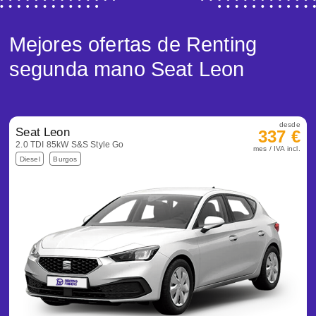
Mejores ofertas de Renting
segunda mano Seat Leon
desde
Seat Leon
337 €
2.0 TDI 85kW S&S Style Go
mes / IVA incl.
Diesel
Burgos