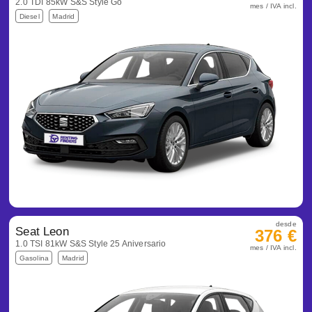
2.0 TDI 85kW S&S Style Go
mes / IVA incl.
Diesel
Madrid
desde
Seat Leon
376 €
1.0 TSI 81kW S&S Style 25 Aniversario
mes / IVA incl.
Gasolina
Madrid