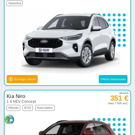
Gasolina
Entrega rápida
Oferta destacada
desde
Kia Niro
351 €
1.6 HEV Concept
mes / IVA incl.
Híbrido
ECO
Automático