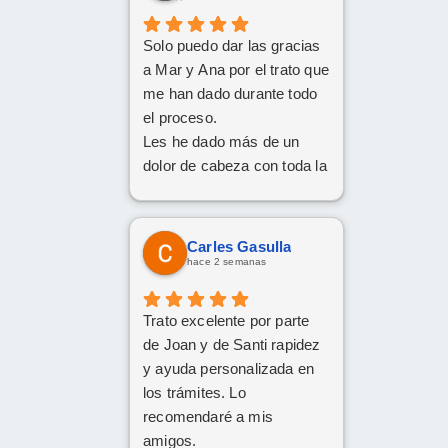
Solo puedo dar las gracias
a Mar y Ana por el trato que
me han dado durante todo
el proceso.
Les he dado más de un
dolor de cabeza con toda la
documentación y los
trámites, pero siempre han
tenido una paciencia
Carles Gasulla
increíble y un trato cercano
hace 2 semanas
y amable. Gracias a su
implicación y
Trato excelente por parte
profesionalidad, al final han
de Joan y de Santi rapidez
conseguido sacar adelante
y ayuda personalizada en
la operación de renting.
los trámites. Lo
Da gusto encontrarse con
recomendaré a mis
personas así. ¡Mil gracias
amigos.