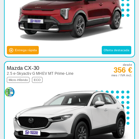
Entrega rápida
Oferta destacada
desde
Mazda CX-30
356 €
2.5 e-Skyactiv G MHEV MT Prime-Line
mes / IVA incl.
Micro-Híbrido
ECO