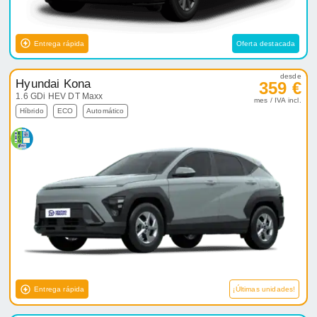
Entrega rápida
Oferta destacada
desde
Hyundai Kona
359 €
1.6 GDi HEV DT Maxx
mes / IVA incl.
Híbrido
ECO
Automático
Entrega rápida
¡Últimas unidades!