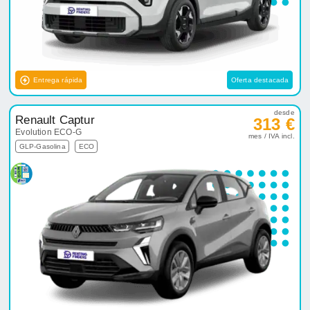
Entrega rápida
Oferta destacada
desde
Renault Captur
313 €
Evolution ECO-G
mes / IVA incl.
GLP-Gasolina
ECO