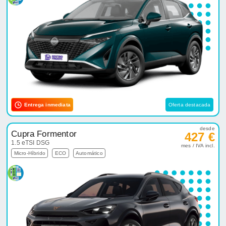
Entrega inmediata
Oferta destacada
desde
Cupra Formentor
427 €
1.5 eTSI DSG
mes / IVA incl.
Micro-Híbrido
ECO
Automático