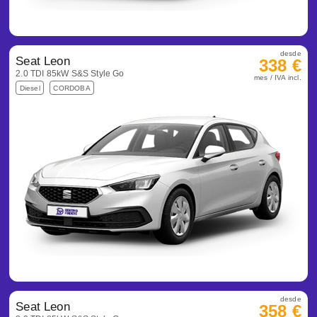
desde
Seat Leon
338 €
2.0 TDI 85kW S&S Style Go
mes / IVA incl.
Diesel
CORDOBA
desde
Seat Leon
358 €