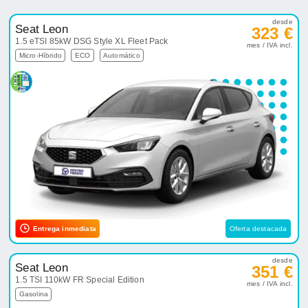
desde
Seat Leon
323 €
1.5 eTSI 85kW DSG Style XL Fleet Pack
mes / IVA incl.
Micro-Híbrido
ECO
Automático
Entrega inmediata
Oferta destacada
desde
Seat Leon
351 €
1.5 TSI 110kW FR Special Edition
mes / IVA incl.
Gasolina