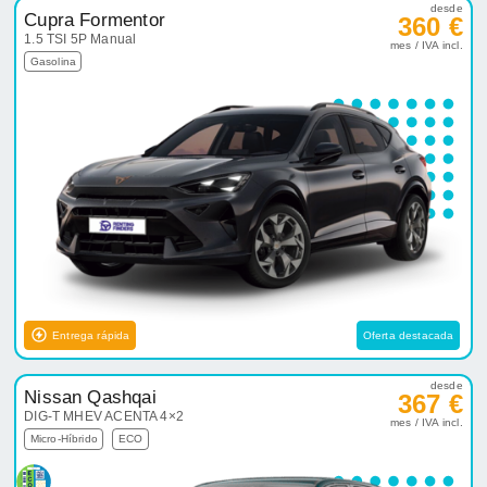
desde
Cupra Formentor
360 €
1.5 TSI 5P Manual
mes / IVA incl.
Gasolina
Entrega rápida
Oferta destacada
desde
Nissan Qashqai
367 €
DIG-T MHEV ACENTA 4×2
mes / IVA incl.
Micro-Híbrido
ECO