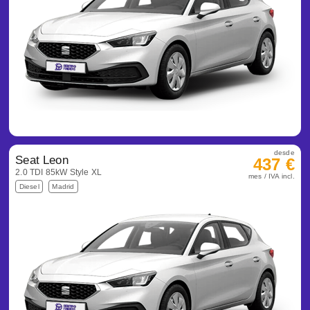
desde
Seat Leon
437 €
2.0 TDI 85kW Style XL
mes / IVA incl.
Diesel
Madrid