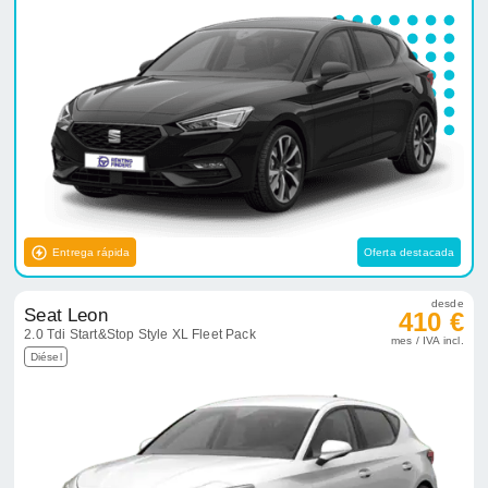
Entrega rápida
Oferta destacada
desde
Seat Leon
410 €
2.0 Tdi Start&Stop Style XL Fleet Pack
mes / IVA incl.
Diésel