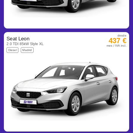
desde
Seat Leon
437 €
2.0 TDI 85kW Style XL
mes / IVA incl.
Diesel
Madrid