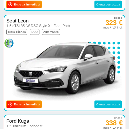
Entrega inmediata
Oferta destacada
desde
Seat Leon
323 €
1.5 eTSI 85kW DSG Style XL Fleet Pack
mes / IVA incl.
Micro-Híbrido
ECO
Automático
Entrega inmediata
Oferta destacada
desde
Ford Kuga
338 €
1.5 Titanium Ecoboost
mes / IVA incl.