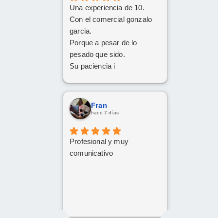
Una experiencia de 10.
Con el comercial gonzalo
garcia.
Porque a pesar de lo
pesado que sido.
Su paciencia i
perseverancia.
Han cumplido el sueño de
mi familia
Fran
De tener el coche deseado.
hace 7 días
Un trato siempre amable i
cordial
Profesional y muy
Da gusto comunicarse con
comunicativo
personas asi.