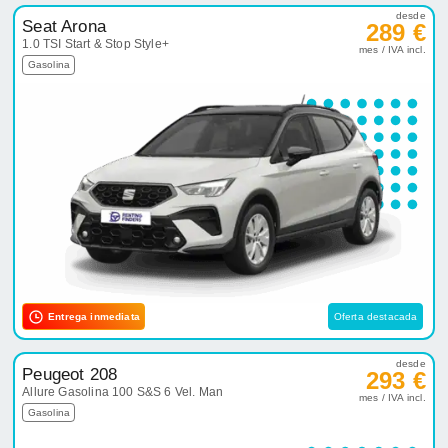
desde
Seat Arona
289 €
1.0 TSI Start & Stop Style+
mes / IVA incl.
Gasolina
Entrega inmediata
Oferta destacada
desde
Peugeot 208
293 €
Allure Gasolina 100 S&S 6 Vel. Man
mes / IVA incl.
Gasolina