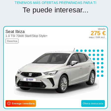
TENEMOS MÁS OFERTAS PREPARADAS PARA TI
Te puede interesar...
desde
Seat Ibiza
275 €
1.0 TSI 70kW Start/Stop Style+
mes / IVA incl.
Gasolina
Entrega inmediata
Oferta destacada