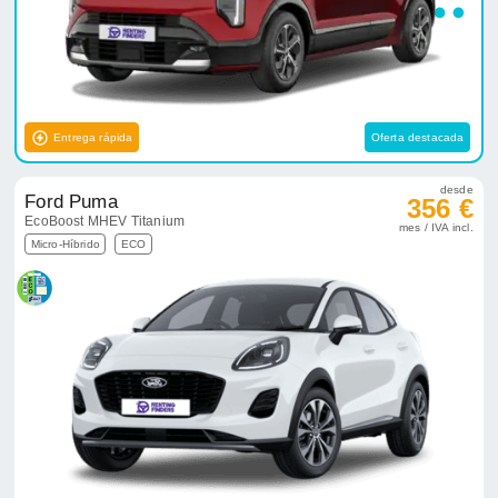
Entrega rápida
Oferta destacada
desde
Ford Puma
356 €
EcoBoost MHEV Titanium
mes / IVA incl.
Micro-Híbrido
ECO