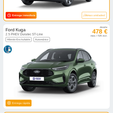
Entrega inmediata
¡Últimas unidades!
desde
Ford Kuga
478 €
2.5 PHEV Duratec ST-Line
mes / IVA incl.
Híbrido-Enchufable
Automático
Entrega rápida