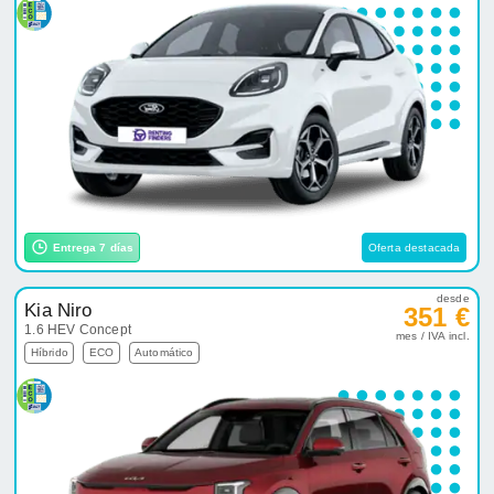
Entrega 7 días
Oferta destacada
desde
Kia Niro
351 €
1.6 HEV Concept
mes / IVA incl.
Híbrido
ECO
Automático