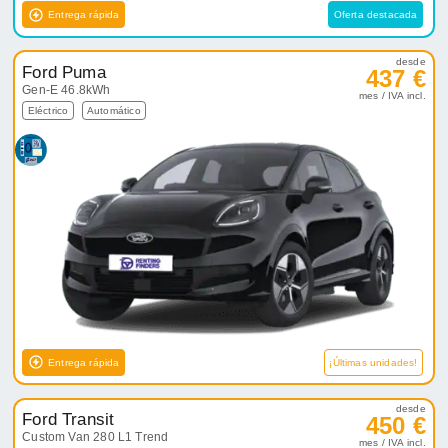
Entrega rápida
Oferta destacada
desde
Ford Puma
437 €
Gen-E 46.8kWh
mes / IVA incl.
Eléctrico
Automático
Entrega rápida
¡Últimas unidades!
desde
Ford Transit
450 €
Custom Van 280 L1 Trend
mes / IVA incl.