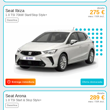
desde
Seat Ibiza
275 €
1.0 TSI 70kW Start/Stop Style+
mes / IVA incl.
Gasolina
Entrega inmediata
Oferta destacada
desde
Seat Arona
289 €
1.0 TSI Start & Stop Style+
mes / IVA incl.
Gasolina