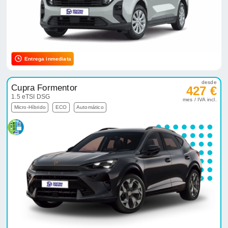
Entrega inmediata
desde
Cupra Formentor
427 €
1.5 eTSI DSG
mes / IVA incl.
Micro-Híbrido
ECO
Automático