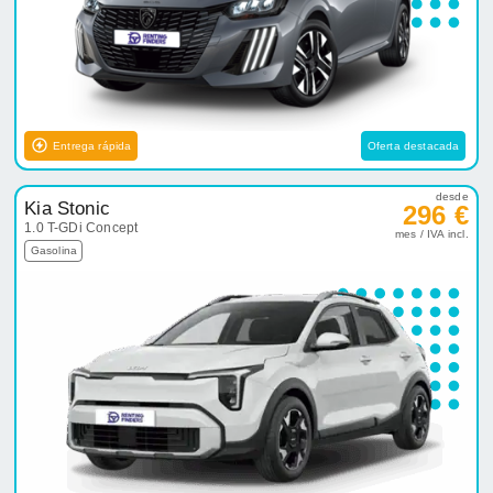
Entrega rápida
Oferta destacada
desde
Kia Stonic
296 €
1.0 T-GDi Concept
mes / IVA incl.
Gasolina