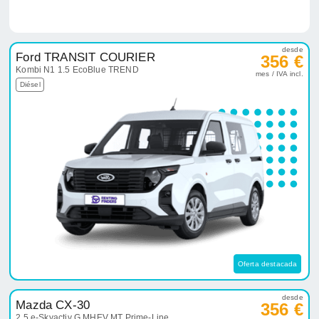
desde
Ford TRANSIT COURIER
356 €
Kombi N1 1.5 EcoBlue TREND
mes / IVA incl.
Diésel
Oferta destacada
desde
Mazda CX-30
356 €
2.5 e-Skyactiv G MHEV MT Prime-Line