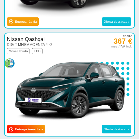
Entrega rápida
Oferta destacada
desde
Nissan Qashqai
367 €
DIG-T MHEV ACENTA 4×2
mes / IVA incl.
Micro-Híbrido
ECO
Entrega inmediata
Oferta destacada