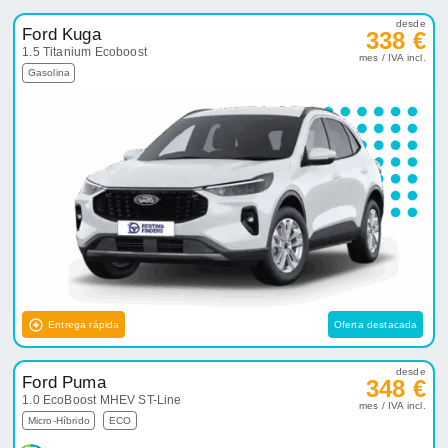
desde
Ford Kuga
338 €
1.5 Titanium Ecoboost
mes / IVA incl.
Gasolina
Entrega rápida
Oferta destacada
desde
Ford Puma
348 €
1.0 EcoBoost MHEV ST-Line
mes / IVA incl.
Micro-Híbrido
ECO