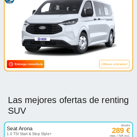
Entrega inmediata
¡Últimas unidades!
Las mejores ofertas de renting
SUV
desde
Seat Arona
289 €
1.0 TSI Start & Stop Style+
mes / IVA incl.