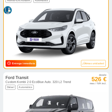
Híbrido-Enchufable
Automático
Entrega inmediata
¡Últimas unidades!
desde
Ford Transit
526 €
Custom Kombi 2.0 EcoBlue Auto. 320 L2 Trend
mes / IVA incl.
Diésel
Automático