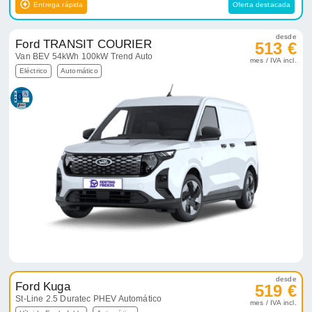
Entrega rápida
Oferta destacada
desde
Ford TRANSIT COURIER
513 €
Van BEV 54kWh 100kW Trend Auto
mes / IVA incl.
Eléctrico
Automático
desde
Ford Kuga
519 €
St-Line 2.5 Duratec PHEV Automático
mes / IVA incl.