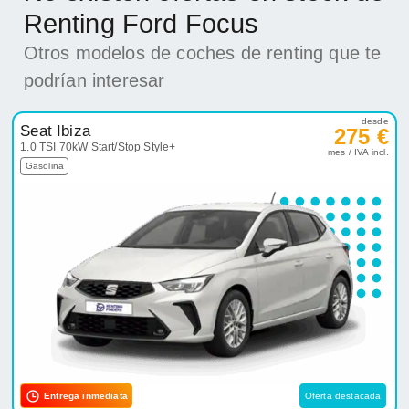
Renting Ford Focus
Otros modelos de coches de renting que te
podrían interesar
desde
Seat Ibiza
275 €
1.0 TSI 70kW Start/Stop Style+
mes / IVA incl.
Gasolina
Entrega inmediata
Oferta destacada