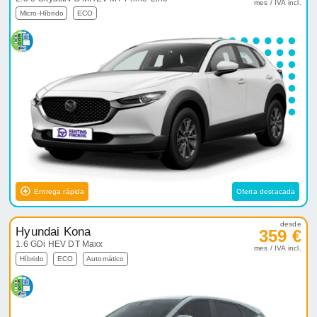
mes / IVA incl.
Micro-Híbrido
ECO
Entrega rápida
Oferta destacada
desde
Hyundai Kona
359 €
1.6 GDi HEV DT Maxx
mes / IVA incl.
Híbrido
ECO
Automático