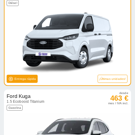
Diésel
Entrega rápida
¡Últimas unidades!
desde
Ford Kuga
463 €
1.5 Ecoboost Titanium
mes / IVA incl.
Gasolina