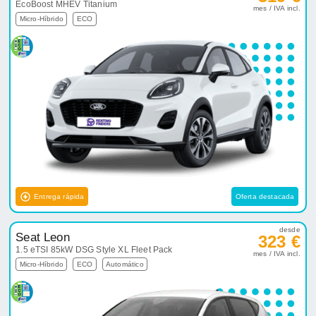
EcoBoost MHEV Titanium
mes / IVA incl.
Micro-Híbrido
ECO
Entrega rápida
Oferta destacada
desde
Seat Leon
323 €
1.5 eTSI 85kW DSG Style XL Fleet Pack
mes / IVA incl.
Micro-Híbrido
ECO
Automático