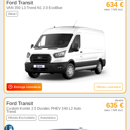
Ford Transit
634 €
VAN 350 L3 Trend N1 2.0 EcoBlue
mes / IVA incl.
Diésel
Entrega inmediata
¡Últimas unidades!
desde
Ford Transit
635 €
Custom Kombi 2.5 Duratec PHEV 340 L2 Auto.
mes / IVA incl.
Trend
Híbrido-Enchufable
Automático