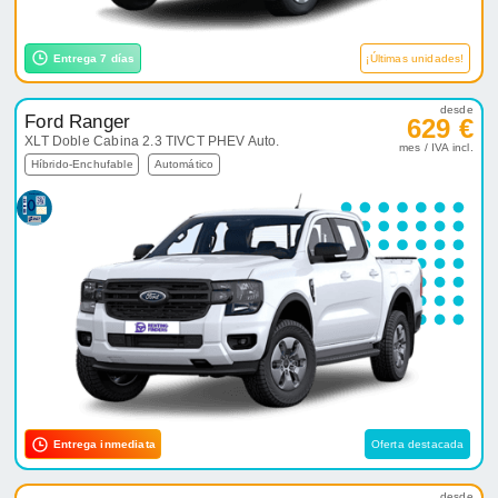
Entrega 7 días
¡Últimas unidades!
desde
Ford Ranger
629 €
XLT Doble Cabina 2.3 TIVCT PHEV Auto.
mes / IVA incl.
Híbrido-Enchufable
Automático
Entrega inmediata
Oferta destacada
desde