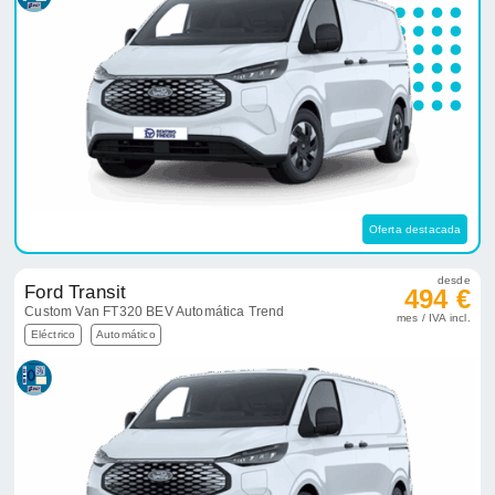
Oferta destacada
desde
Ford Transit
494 €
Custom Van FT320 BEV Automática Trend
mes / IVA incl.
Eléctrico
Automático