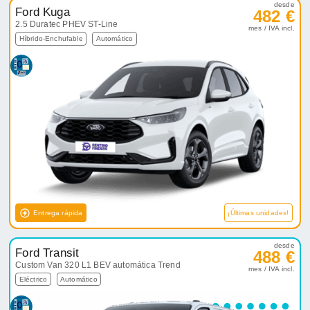
desde
Ford Kuga
482 €
2.5 Duratec PHEV ST-Line
mes / IVA incl.
Híbrido-Enchufable
Automático
Entrega rápida
¡Últimas unidades!
desde
Ford Transit
488 €
Custom Van 320 L1 BEV automática Trend
mes / IVA incl.
Eléctrico
Automático