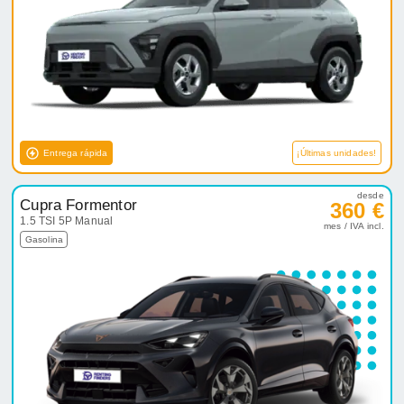
Entrega rápida
¡Últimas unidades!
desde
Cupra Formentor
360 €
1.5 TSI 5P Manual
mes / IVA incl.
Gasolina