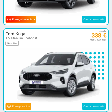
Entrega inmediata
Oferta destacada
desde
Ford Kuga
338 €
1.5 Titanium Ecoboost
mes / IVA incl.
Gasolina
Entrega rápida
Oferta destacada