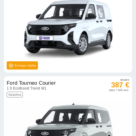
Entrega rápida
desde
Ford Tourneo Courier
387 €
1.0 EcoBoost Trend M1
mes / IVA incl.
Gasolina