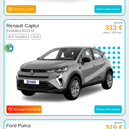
Entrega rápida
Oferta destacada
desde
Renault Captur
313 €
Evolution ECO-G
mes / IVA incl.
GLP-Gasolina
ECO
Entrega inmediata
Oferta destacada
desde
Ford Puma
319 €