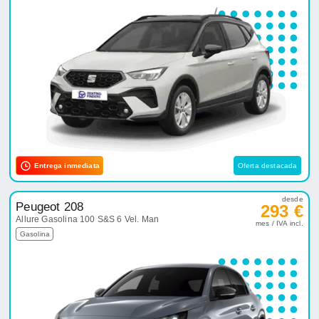
Entrega inmediata
Oferta destacada
desde
Peugeot 208
293 €
Allure Gasolina 100 S&S 6 Vel. Man
mes / IVA incl.
Gasolina