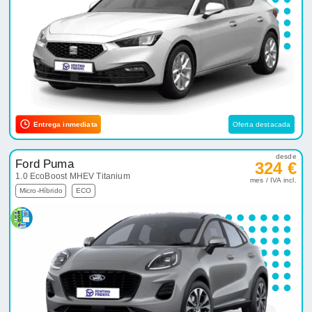
Entrega inmediata
Oferta destacada
desde
Ford Puma
324 €
1.0 EcoBoost MHEV Titanium
mes / IVA incl.
Micro-Híbrido
ECO