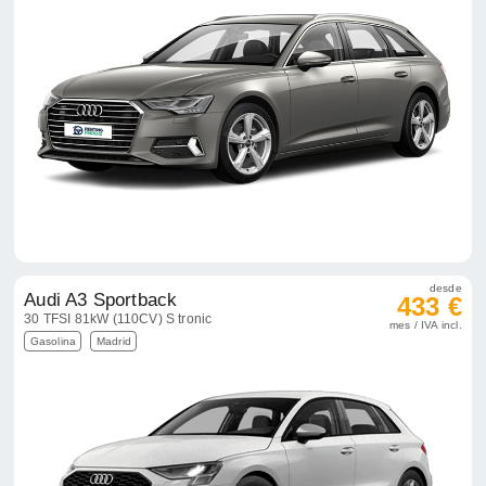
desde
Audi A3 Sportback
433 €
30 TFSI 81kW (110CV) S tronic
mes / IVA incl.
Gasolina
Madrid