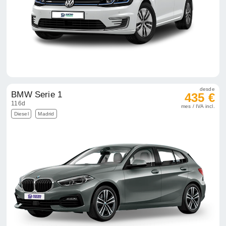
desde
BMW Serie 1
435 €
116d
mes / IVA incl.
Diesel
Madrid