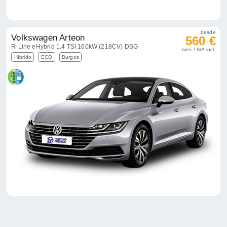
desde
Volkswagen Arteon
560 €
R-Line eHybrid 1.4 TSI 160kW (218CV) DSG
mes / IVA incl.
Híbrido
ECO
Burgos