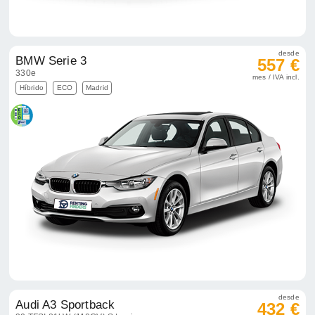
desde
BMW Serie 3
557 €
330e
mes / IVA incl.
Híbrido
ECO
Madrid
desde
Audi A3 Sportback
432 €