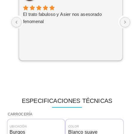
El trato fabuloso y Asier nos asesorado
E
fenomenal
s
n
e
d
s
t
¡
ESPECIFICACIONES TÉCNICAS
CARROCERÍA
UBICACIÓN
COLOR
Burgos
Blanco suave