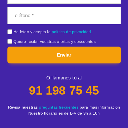
He leído y acepto la
política de privacidad
.
Quiero recibir vuestras ofertas y descuentos
Enviar
O llámanos tú al
91 198 75 45
Revisa nuestras
preguntas frecuentes
para más información
Nuestro horario es de L-V de 9h a 18h