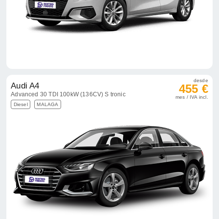
desde
Audi A4
455 €
Advanced 30 TDI 100kW (136CV) S tronic
mes / IVA incl.
Diesel
MALAGA