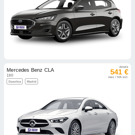
desde
Mercedes Benz CLA
541 €
180
mes / IVA incl.
Gasolina
Madrid