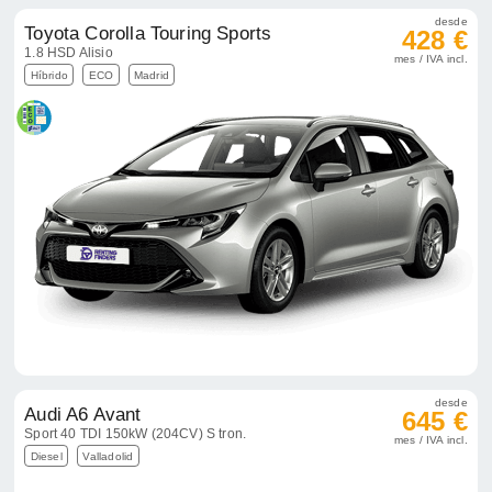
desde
Toyota Corolla Touring Sports
428 €
1.8 HSD Alisio
mes / IVA incl.
Híbrido
ECO
Madrid
desde
Audi A6 Avant
645 €
Sport 40 TDI 150kW (204CV) S tron.
mes / IVA incl.
Diesel
Valladolid