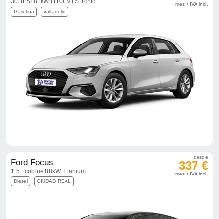
30 TFSI 81kW (110CV) S tronic
mes / IVA incl.
Gasolina
Valladolid
desde
Ford Focus
337 €
1.5 Ecoblue 88kW Titanium
mes / IVA incl.
Diesel
CIUDAD REAL