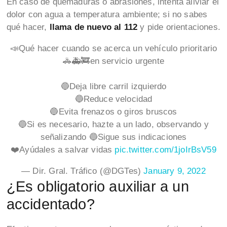
En caso de quemaduras o abrasiones, intenta aliviar el
dolor con agua a temperatura ambiente; si no sabes
qué hacer,
llama de nuevo al 112
y pide orientaciones.
📣Qué hacer cuando se acerca un vehículo prioritario
🚓🚑🚒en servicio urgente
🔵Deja libre carril izquierdo
🔵Reduce velocidad
🔵Evita frenazos o giros bruscos
🔵Si es necesario, hazte a un lado, observando y
señalizando 🔵Sigue sus indicaciones
❤️Ayúdales a salvar vidas
pic.twitter.com/1joIrBsV59
— Dir. Gral. Tráfico (@DGTes)
January 9, 2022
¿Es obligatorio auxiliar a un
accidentado?