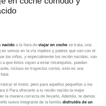
aje en coche cómodo y
acido
n nacido
a la hora de
viajar en coche
se trata, una
ces vemos en la vía madres y padres que van con el
e los niños, y especialmente los recién nacidos, van
o a que éstos vayan a estar intranquilos, puedan
tante, incluso en trayectos cortos, esto es una
fatal.
rrancar el motor, pero para aquellos pequeños a los
ara ti Para ofrecerle a tu recién nacido la mejor
der la manera correcta de llevarlo. Además, te damos
eño nuevo integrante de la familia
disfrutéis de un