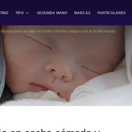
TING
TIPO
SEGUNDA MANO
MARCAS
PARTICULARES
onsejos para un viaje en coche cómodo y seguro con tu recién nacido