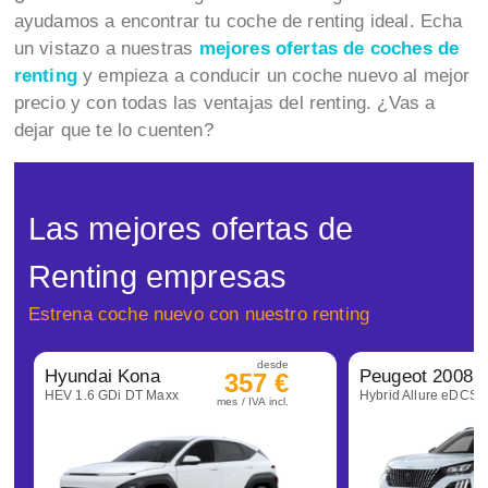
ayudamos a encontrar tu coche de renting ideal. Echa
un vistazo a nuestras
mejores ofertas de coches de
renting
y empieza a conducir un coche nuevo al mejor
precio y con todas las ventajas del renting. ¿Vas a
dejar que te lo cuenten?
Las mejores ofertas de
Renting empresas
Estrena coche nuevo con nuestro renting
desde
Hyundai Kona
Peugeot 2008
357 €
HEV 1.6 GDi DT Maxx
Hybrid Allure eDCS6
mes / IVA incl.