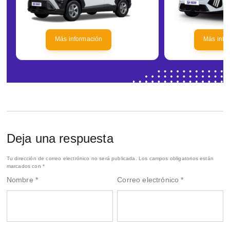
Más información
Más info
Deja una respuesta
Tu dirección de correo electrónico no será publicada.
Los campos obligatorios están
marcados con
*
Nombre
*
Correo electrónico
*