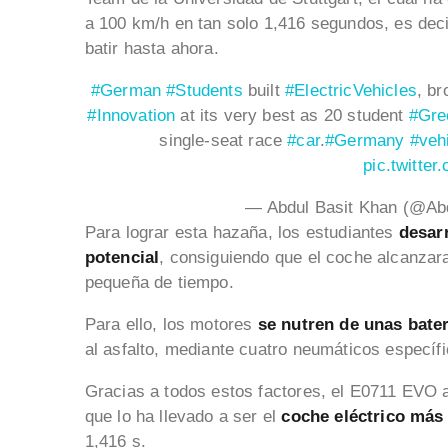
a 100 km/h en tan solo 1,416 segundos, es dec
batir hasta ahora.
#German
#Students
built
#ElectricVehicles
, b
#Innovation
at its very best as 20 student
#Gre
single-seat race
#car
.
#Germany
#veh
pic.twitte
— Abdul Basit Khan (@Ab
Para lograr esta hazaña, los estudiantes
desar
potencial
, consiguiendo que el coche alcanzar
pequeña de tiempo.
Para ello, los motores
se nutren de unas bate
al asfalto, mediante cuatro neumáticos específ
Gracias a todos estos factores, el E0711 EVO 
que lo ha llevado a ser el
coche eléctrico más
1,416 s.