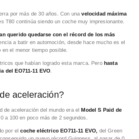
tierra por más de 30 años. Con una
velocidad máxima
des T80 continúa siendo un coche muy impresionante.
an querido quedarse con el récord de los más
rencia a batir en automoción, desde hace mucho es el
o en el menor tiempo posible.
ctricos que habían logrado esta marca. Pero
hasta
cia del EO711-11 EVO
.
 de aceleración?
rd de aceleración del mundo era el
Model S Paid de
de 0 a 100 en poco más de 2 segundos.
do por el
coche eléctrico EO711-11 EVO,
del Green
ha conseguido un nuevo récord Guinness
,
al pasar de 0