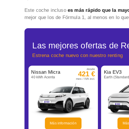
Este coche incluso
es más rápido que la mayo
mejor que los de Fórmula 1, al menos en lo que
Las mejores ofertas de Re
Estrena coche nuevo con nuestro renting
desde
Nissan Micra
Kia EV3
421 €
40 kWh Acenta
Earth (Standar
mes / IVA incl.
Más información
Más