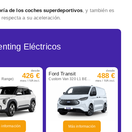
ría de los coches superdeportivos
, y también es
 respecta a su aceleración.
nting Eléctricos
desde
desde
Ford Transit
426 €
488 €
d Range)
Custom Van 320 L1 BEV automática Trend
mes / IVA incl.
mes / IVA incl.
 información
Más información