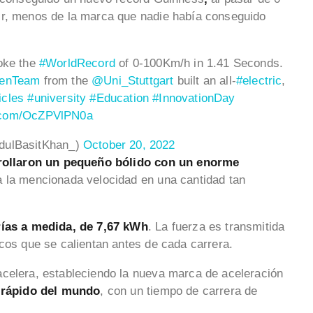
ir, menos de la marca que nadie había conseguido
roke the
#WorldRecord
of 0-100Km/h in 1.41 Seconds.
enTeam
from the
@Uni_Stuttgart
built an all-
#electric
,
icles
#university
#Education
#InnovationDay
r.com/OcZPVlPN0a
dulBasitKhan_)
October 20, 2022
rollaron un pequeño bólido con un enorme
a la mencionada velocidad en una cantidad tan
rías a medida, de 7,67 kWh
. La fuerza es transmitida
icos que se calientan antes de cada carrera.
acelera, estableciendo la nueva marca de aceleración
 rápido del mundo
, con un tiempo de carrera de