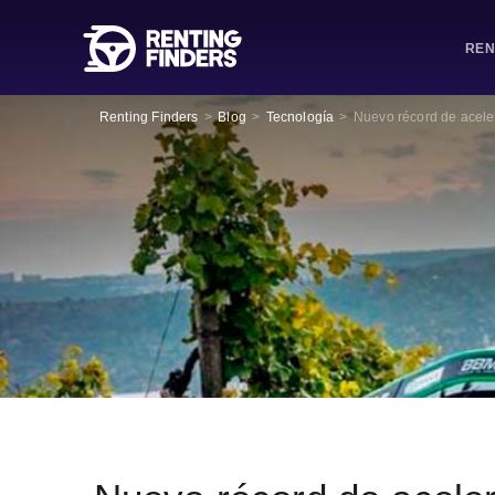
REN
Renting Finders
>
Blog
>
Tecnología
>
Nuevo récord de acele