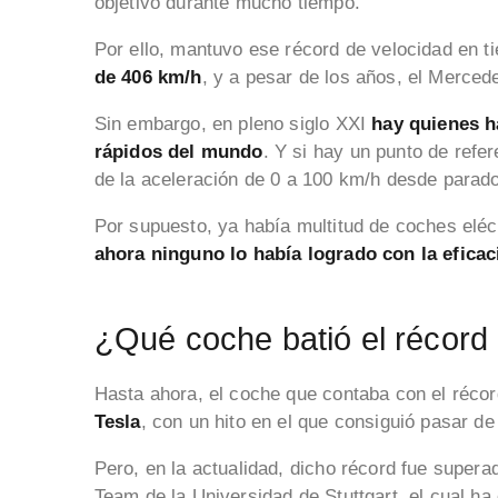
objetivo durante mucho tiempo.
Por ello, mantuvo ese récord de velocidad en 
de 406 km/h
, y a pesar de los años, el Merce
Sin embargo, en pleno siglo XXI
hay quienes h
rápidos del mundo
. Y si hay un punto de refe
de la aceleración de 0 a 100 km/h desde parad
Por supuesto, ya había multitud de coches elé
ahora ninguno lo había logrado con la efica
¿Qué coche batió el récord
Hasta ahora, el coche que contaba con el réco
Tesla
, con un hito en el que consiguió pasar 
Pero, en la actualidad, dicho récord fue supera
Team
de la Universidad de Stuttgart, el cual 