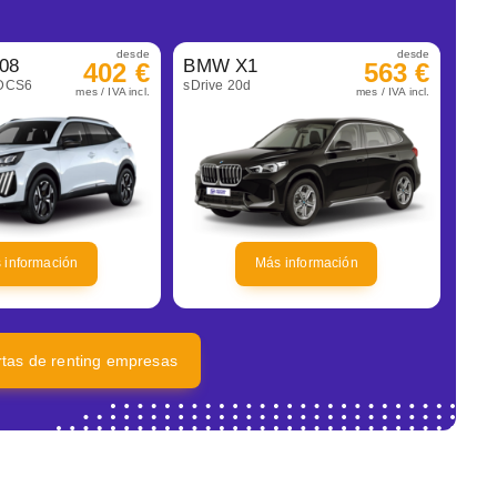
desde
desde
08
BMW X1
402 €
563 €
eDCS6
sDrive 20d
mes / IVA incl.
mes / IVA incl.
 información
Más información
ertas de renting empresas