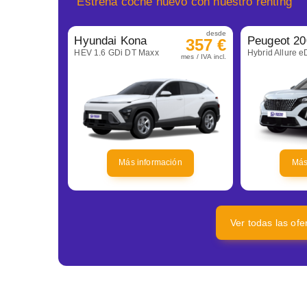
Estrena coche nuevo con nuestro renting
desde
Hyundai Kona
Peugeot 20
357 €
HEV 1.6 GDi DT Maxx
Hybrid Allure 
mes / IVA incl.
Más información
Más
Ver todas las of