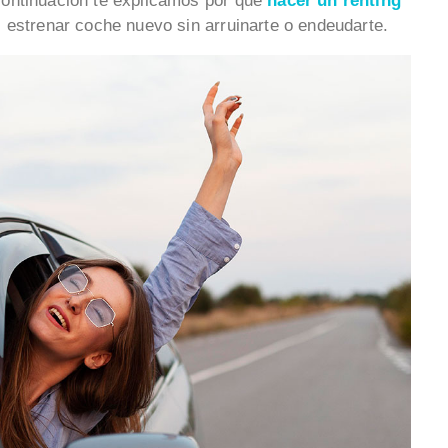
continuación te explicamos por qué
hacer un renting
 estrenar coche nuevo sin arruinarte o endeudarte.