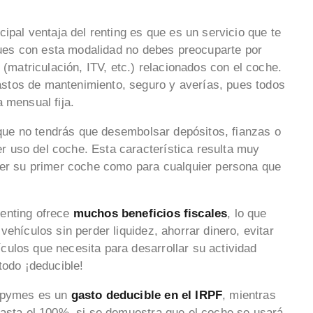
cipal ventaja del renting es que es un servicio que te
ues con esta modalidad no debes preocuparte por
 (matriculación, ITV, etc.) relacionados con el coche.
stos de mantenimiento, seguro y averías, pues todos
a mensual fija.
que no tendrás que desembolsar depósitos, fianzas o
 uso del coche. Esta característica resulta muy
ner su primer coche como para cualquier persona que
enting ofrece
muchos beneficios fiscales
, lo que
ehículos sin perder liquidez, ahorrar dinero, evitar
ulos que necesita para desarrollar su actividad
 todo ¡deducible!
y pymes es un
gasto deducible en el IRPF
, mientras
hasta el 100%, si se demuestra que el coche se usará