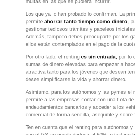
multas en las que se pudiera incurrir.
Los que ya lo han probado lo confirman. La prin
permite
ahorrar tanto tiempo como dinero
, p
gestionar tediosos trámites y papeleos iniciales
Además, tampoco debes preocuparte por los ga
ellos están contemplados en el pago de la cuot
Por otro lado, el renting
es sin entrada,
por lo 
sumas de dinero elevadas para empezar a hacer
atractiva tanto para los jóvenes que desean te
desee simplificarse la vida y ahorrar dinero.
Asimismo, para los autónomos y las pymes el r
permite a las empresas contar con una flota de v
endeudamientos bancarios y acceder a los vehíc
comercial de forma sencilla, asequible y sobre
Ten en cuenta que el renting para autónomos 
que el IVA se puede deducir al 50%, e incluso 