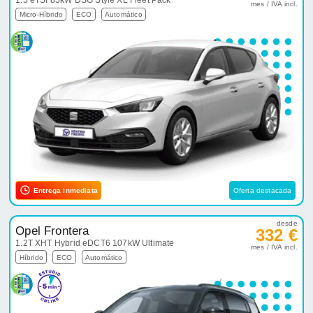
1.5 eTSI 85kW DSG Style XL Fleet Pack
mes / IVA incl.
Micro-Híbrido
ECO
Automático
Entrega inmediata
Oferta destacada
desde
Opel Frontera
332 €
1.2T XHT Hybrid eDCT6 107kW Ultimate
mes / IVA incl.
Híbrido
ECO
Automático