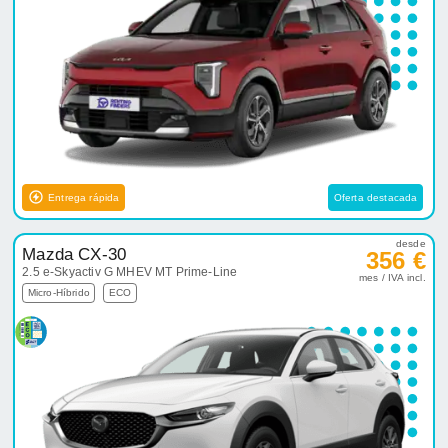
Entrega rápida
Oferta destacada
desde
Mazda CX-30
356 €
2.5 e-Skyactiv G MHEV MT Prime-Line
mes / IVA incl.
Micro-Híbrido
ECO