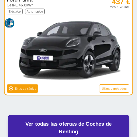
437 €
Gen-E 46.8kWh
mes / IVA incl.
Eléctrico
Automático
Entrega rápida
¡Últimas unidades!
Ver todas las ofertas de Coches de
Renting