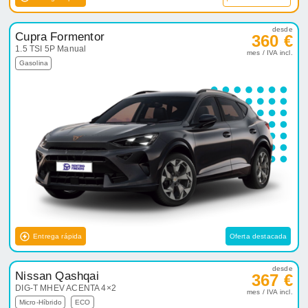
desde
Cupra Formentor
360 €
1.5 TSI 5P Manual
mes / IVA incl.
Gasolina
Entrega rápida
Oferta destacada
desde
Nissan Qashqai
367 €
DIG-T MHEV ACENTA 4×2
mes / IVA incl.
Micro-Híbrido
ECO