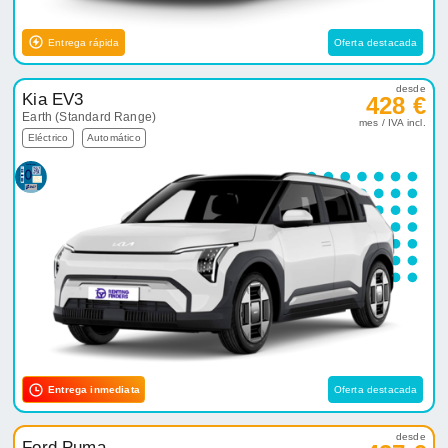
Entrega rápida
Oferta destacada
desde
Kia EV3
428 €
Earth (Standard Range)
mes / IVA incl.
Eléctrico
Automático
Entrega inmediata
Oferta destacada
desde
Ford Puma