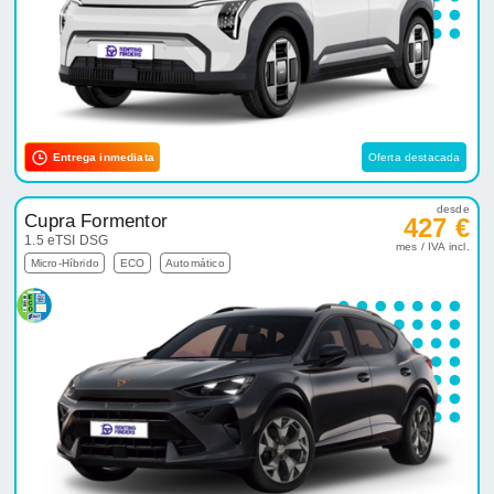
Entrega inmediata
Oferta destacada
desde
Cupra Formentor
427 €
1.5 eTSI DSG
mes / IVA incl.
Micro-Híbrido
ECO
Automático