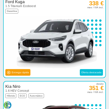
Ford Kuga
338 €
1.5 Titanium Ecoboost
mes / IVA incl.
Gasolina
Entrega rápida
Oferta destacada
desde
Kia Niro
351 €
1.6 HEV Concept
mes / IVA incl.
Híbrido
ECO
Automático