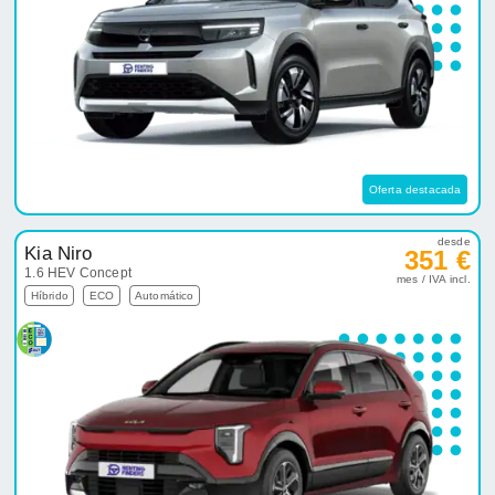
Oferta destacada
desde
Kia Niro
351 €
1.6 HEV Concept
mes / IVA incl.
Híbrido
ECO
Automático