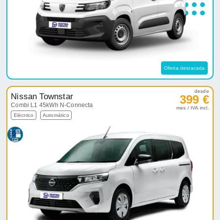
Oferta destacada
desde
Nissan Townstar
399 €
Combi L1 45kWh N-Connecta
mes / IVA incl.
Eléctrico
Automático