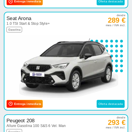
Entrega inmediata
Oferta destacada
desde
Seat Arona
289 €
1.0 TSI Start & Stop Style+
mes / IVA incl.
Gasolina
Entrega inmediata
Oferta destacada
desde
Peugeot 208
293 €
Allure Gasolina 100 S&S 6 Vel. Man
mes / IVA incl.
Gasolina