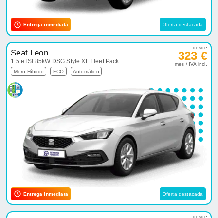
Entrega inmediata
Oferta destacada
desde
Seat Leon
323 €
1.5 eTSI 85kW DSG Style XL Fleet Pack
mes / IVA incl.
Micro-Híbrido
ECO
Automático
Entrega inmediata
Oferta destacada
desde