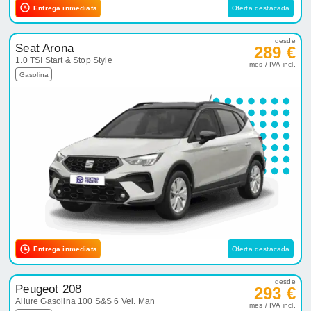
Entrega inmediata
Oferta destacada
desde
Seat Arona
289 €
1.0 TSI Start & Stop Style+
mes / IVA incl.
Gasolina
Entrega inmediata
Oferta destacada
desde
Peugeot 208
293 €
Allure Gasolina 100 S&S 6 Vel. Man
mes / IVA incl.