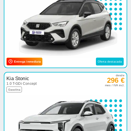
Entrega inmediata
Oferta destacada
desde
Kia Stonic
296 €
1.0 T-GDi Concept
mes / IVA incl.
Gasolina