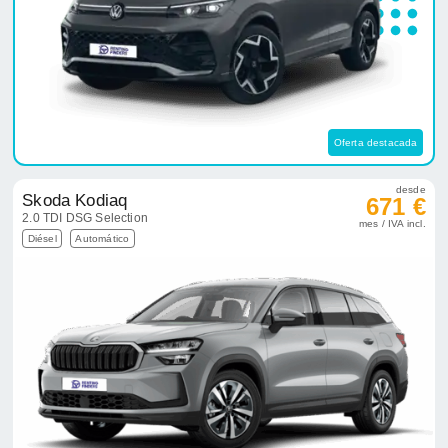
Oferta destacada
desde
Skoda Kodiaq
671 €
2.0 TDI DSG Selection
mes / IVA incl.
Diésel
Automático