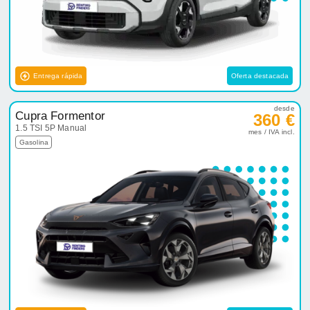
Entrega rápida
Oferta destacada
desde
Cupra Formentor
360 €
1.5 TSI 5P Manual
mes / IVA incl.
Gasolina