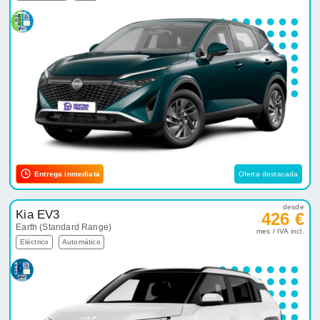
Entrega inmediata
Oferta destacada
desde
Kia EV3
426 €
Earth (Standard Range)
mes / IVA incl.
Eléctrico
Automático