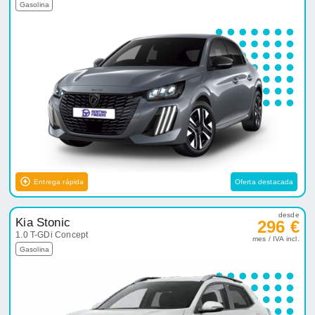
Gasolina
Entrega rápida
Oferta destacada
desde
Kia Stonic
296 €
1.0 T-GDi Concept
mes / IVA incl.
Gasolina