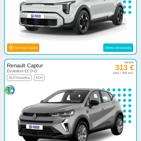
Entrega rápida
Oferta destacada
desde
Renault Captur
313 €
Evolution ECO-G
mes / IVA incl.
GLP-Gasolina
ECO