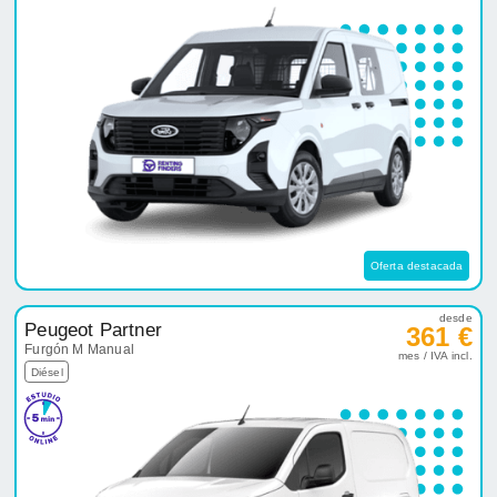
Oferta destacada
desde
Peugeot Partner
361 €
Furgón M Manual
mes / IVA incl.
Diésel