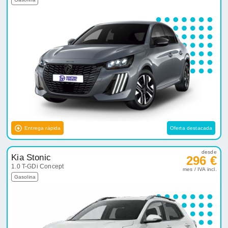
Entrega rápida
Oferta destacada
desde
Kia Stonic
296 €
1.0 T-GDi Concept
mes / IVA incl.
Gasolina