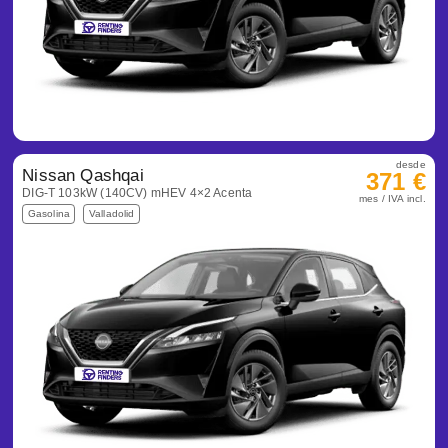
desde
Nissan Qashqai
371 €
DIG-T 103kW (140CV) mHEV 4×2 Acenta
mes / IVA incl.
Gasolina
Valladolid