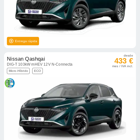
Entrega rápida
desde
Nissan Qashqai
433 €
DIG-T 103kW mHEV 12V N-Connecta
mes / IVA incl.
Micro-Híbrido
ECO