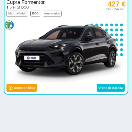
Cupra Formentor
427 €
1.5 eTSI DSG
mes / IVA incl.
Micro-Híbrido
ECO
Automático
Entrega rápida
Oferta destacada