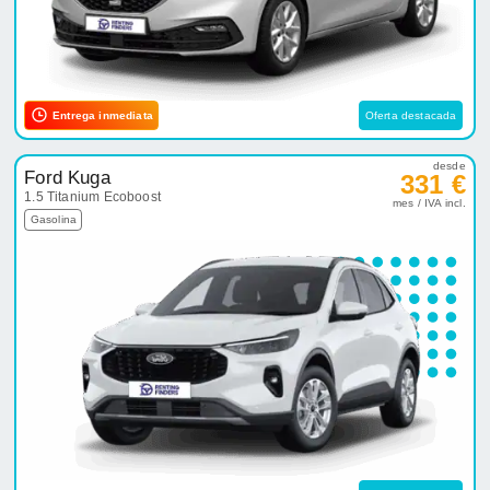
Entrega inmediata
Oferta destacada
desde
Ford Kuga
331 €
1.5 Titanium Ecoboost
mes / IVA incl.
Gasolina