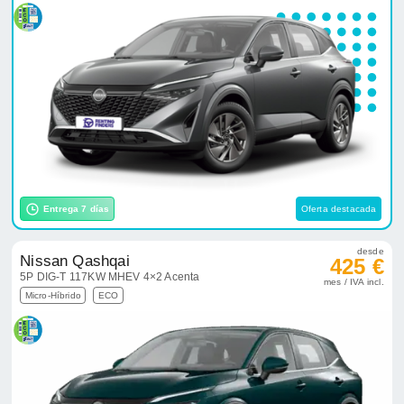
Entrega 7 días
Oferta destacada
desde
Nissan Qashqai
425 €
5P DIG-T 117KW MHEV 4×2 Acenta
mes / IVA incl.
Micro-Híbrido
ECO