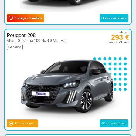
Entrega inmediata
Oferta destacada
desde
Peugeot 208
293 €
Allure Gasolina 100 S&S 6 Vel. Man
mes / IVA incl.
Gasolina
Entrega rápida
Oferta destacada