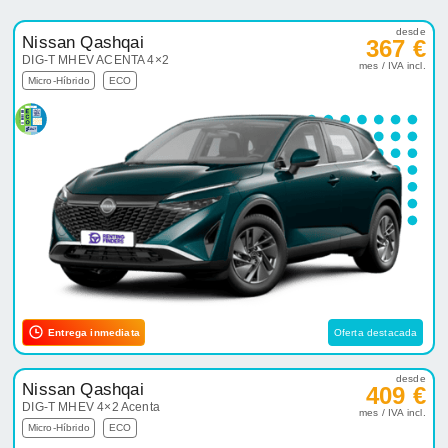
desde
Nissan Qashqai
367 €
DIG-T MHEV ACENTA 4×2
mes / IVA incl.
Micro-Híbrido
ECO
Entrega inmediata
Oferta destacada
desde
Nissan Qashqai
409 €
DIG-T MHEV 4×2 Acenta
mes / IVA incl.
Micro-Híbrido
ECO