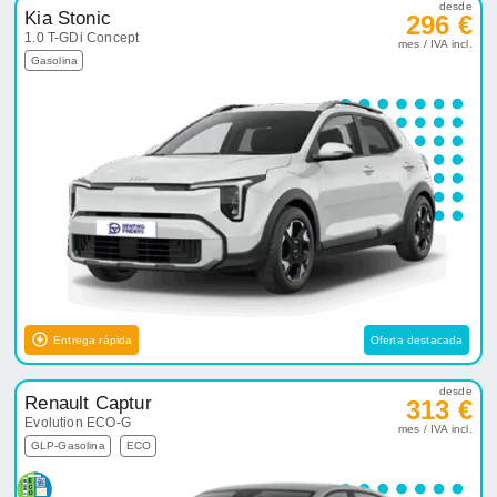
desde
Kia Stonic
296 €
1.0 T-GDi Concept
mes / IVA incl.
Gasolina
Entrega rápida
Oferta destacada
desde
Renault Captur
313 €
Evolution ECO-G
mes / IVA incl.
GLP-Gasolina
ECO