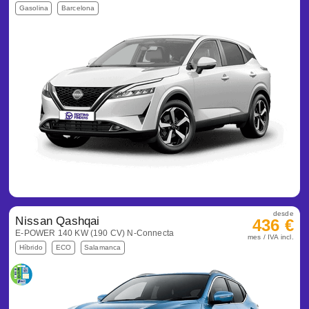
Gasolina
Barcelona
desde
Nissan Qashqai
436 €
E-POWER 140 KW (190 CV) N-Connecta
mes / IVA incl.
Híbrido
ECO
Salamanca