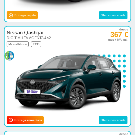
Entrega rápida
Oferta destacada
desde
Nissan Qashqai
367 €
DIG-T MHEV ACENTA 4×2
mes / IVA incl.
Micro-Híbrido
ECO
Entrega inmediata
Oferta destacada
desde