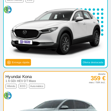
Entrega rápida
Oferta destacada
desde
Hyundai Kona
359 €
1.6 GDi HEV DT Maxx
mes / IVA incl.
Híbrido
ECO
Automático