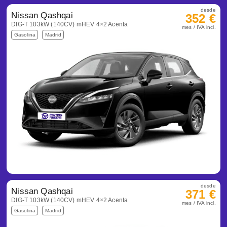
desde
Nissan Qashqai
352 €
DIG-T 103kW (140CV) mHEV 4×2 Acenta
mes / IVA incl.
Gasolina
Madrid
desde
Nissan Qashqai
371 €
DIG-T 103kW (140CV) mHEV 4×2 Acenta
mes / IVA incl.
Gasolina
Madrid