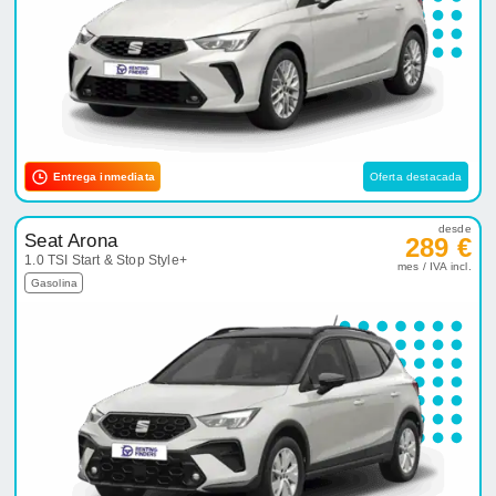
Entrega inmediata
Oferta destacada
desde
Seat Arona
289 €
1.0 TSI Start & Stop Style+
mes / IVA incl.
Gasolina