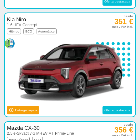
Oferta destacada
desde
Kia Niro
351 €
1.6 HEV Concept
mes / IVA incl.
Híbrido
ECO
Automático
Entrega rápida
Oferta destacada
desde
Mazda CX-30
356 €
2.5 e-Skyactiv G MHEV MT Prime-Line
mes / IVA incl.
Micro-Híbrido
ECO