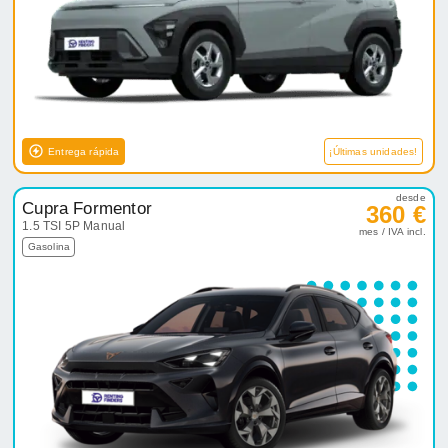
Entrega rápida
¡Últimas unidades!
desde
Cupra Formentor
360 €
1.5 TSI 5P Manual
mes / IVA incl.
Gasolina