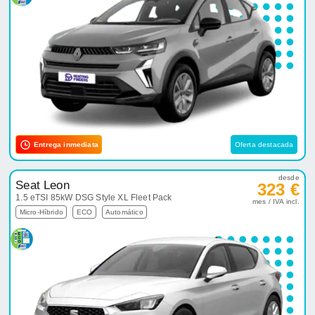
Entrega inmediata
Oferta destacada
desde
Seat Leon
323 €
1.5 eTSI 85kW DSG Style XL Fleet Pack
mes / IVA incl.
Micro-Híbrido
ECO
Automático