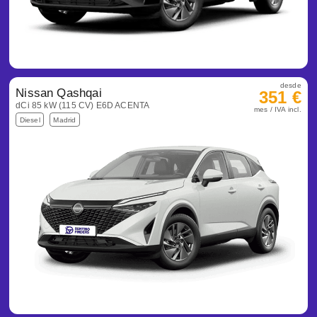
desde
Nissan Qashqai
351 €
dCi 85 kW (115 CV) E6D ACENTA
mes / IVA incl.
Diesel
Madrid