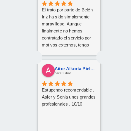
El trato por parte de Belén
Iriz ha sido simplemente
maravilloso. Aunque
finalmente no hemos
contratado el servicio por
motivos externos, tengo
claro que si en el futuro
decido dar el paso, volveré
a ponerme en sus manos
Aitor Alkorta Pielago
sin dudarlo. Da gusto
hace 2 días
encontrar profesionales tan
atentas, profesionales y
Estupendo recomendable .
cercanas. ¡Muchísimas
Asier y Sonia unos grandes
gracias por todo!
profesionales . 10/10