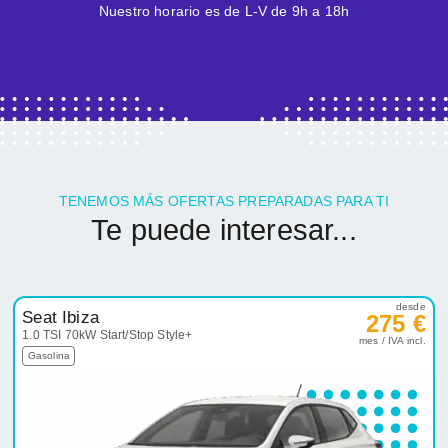
Nuestro horario es de L-V de 9h a 18h
TENEMOS MÁS OFERTAS PREPARADAS PARA TI
Te puede interesar...
desde
Seat Ibiza
275 €
1.0 TSI 70kW Start/Stop Style+
mes / IVA incl.
Gasolina