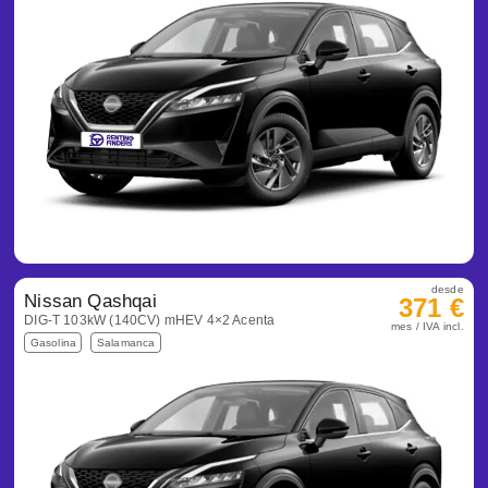
desde
Nissan Qashqai
371 €
DIG-T 103kW (140CV) mHEV 4×2 Acenta
mes / IVA incl.
Gasolina
Salamanca