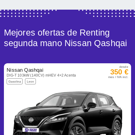
Mejores ofertas de Renting
segunda mano Nissan Qashqai
desde
Nissan Qashqai
350 €
DIG-T 103kW (140CV) mHEV 4×2 Acenta
mes / IVA incl.
Gasolina
Leon