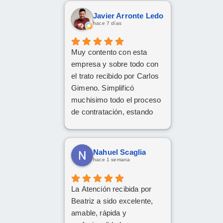
Javier Arronte Ledo
hace 7 días
Muy contento con esta
empresa y sobre todo con
el trato recibido por Carlos
Gimeno. Simplificó
muchisimo todo el proceso
de contratación, estando
disponible en todo
momento y aclarando
cualquier posible duda.
Nahuel Scaglia
Gracias Carlos!
hace 1 semana
La Atención recibida por
Beatriz a sido excelente,
amable, rápida y