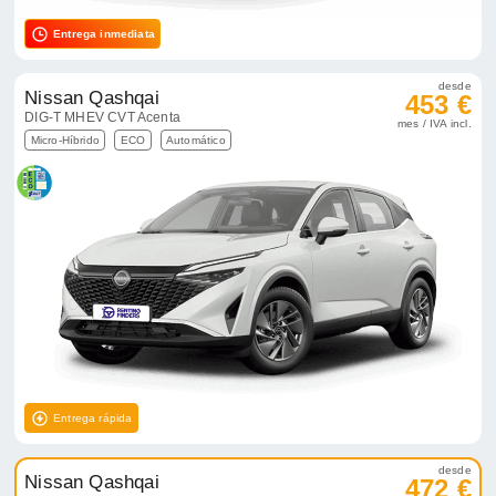
Entrega inmediata
desde
Nissan Qashqai
453 €
DIG-T MHEV CVT Acenta
mes / IVA incl.
Micro-Híbrido
ECO
Automático
Entrega rápida
desde
Nissan Qashqai
472 €