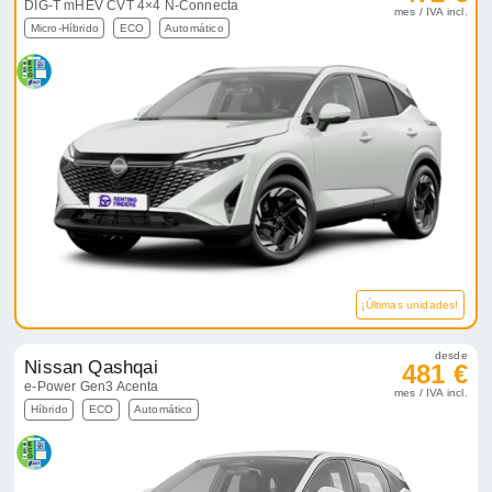
DIG-T mHEV CVT 4×4 N-Connecta
mes / IVA incl.
Micro-Híbrido
ECO
Automático
¡Últimas unidades!
desde
Nissan Qashqai
481 €
e-Power Gen3 Acenta
mes / IVA incl.
Híbrido
ECO
Automático