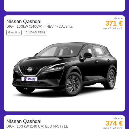
desde
Nissan Qashqai
371 €
DIG-T 103kW (140CV) mHEV 4×2 Acenta
mes / IVA incl.
Gasolina
CIUDAD REAL
desde
Nissan Qashqai
374 €
DIG-T 103 kW (140 CV) E6D N-STYLE
mes / IVA incl.