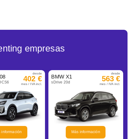
enting empresas
desde
desde
08
BMW X1
402 €
563 €
eDCS6
sDrive 20d
mes / IVA incl.
mes / IVA incl.
 información
Más información