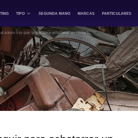
TING
TIPO
SEGUNDA MANO
MARCAS
PARTICULARES
é pasos hay que seguir para achatarrar un coche?