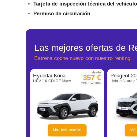
Tarjeta de inspección técnica del vehículo
Permiso de circulación
Las mejores ofertas de R
Estrena coche nuevo con nuestro renting
desde
Hyundai Kona
Peugeot 20
357 €
HEV 1.6 GDi DT Maxx
Hybrid Allure 
mes / IVA incl.
Más información
Más