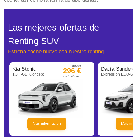
Las mejores ofertas de
Renting SUV
Estrena coche nuevo con nuestro renting
desde
Kia Stonic
296 €
1.0 T-GDi Concept
mes / IVA incl.
Más información
Más info