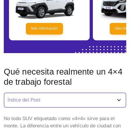
Más información
Más info
Qué necesita realmente un 4×4
de trabajo forestal
Índice del Post
No todo SUV etiquetado como «4×4» sirve para el
monte. La diferencia entre un vehículo de ciudad con