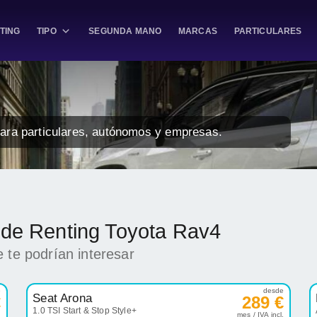
TING
TIPO
SEGUNDA MANO
MARCAS
PARTICULARES
para particulares, autónomos y empresas.
k de Renting Toyota Rav4
 te podrían interesar
e
desde
Seat Arona
€
289 €
1.0 TSI Start & Stop Style+
.
mes / IVA incl.