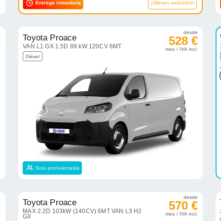
Entrega inmediata
¡Últimas unidades!
e
desde
Toyota Proace
€
528 €
VAN L1 GX 1.5D 89 kW 120CV 6MT
.
mes / IVA incl.
Diésel
Solo profesionales
e
desde
Toyota Proace
€
570 €
MAX 2.2D 103kW (140CV) 6MT VAN L3 H2
.
mes / IVA incl.
GX