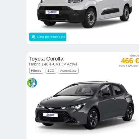
Solo profesionales
desd
Toyota Corolla
466 
Hybrid 140 e-CVT 5P Active
mes / IVA incl
Híbrido
ECO
Automático