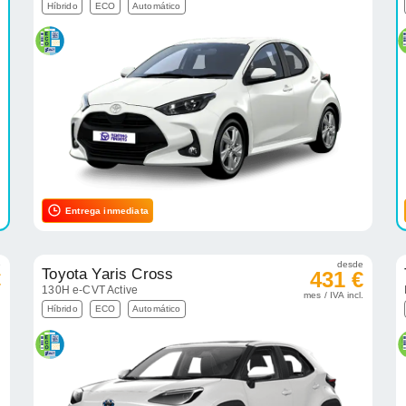
Híbrido
ECO
Automático
Entrega inmediata
e
desde
Toyota Yaris Cross
€
431 €
130H e-CVT Active
.
mes / IVA incl.
Híbrido
ECO
Automático