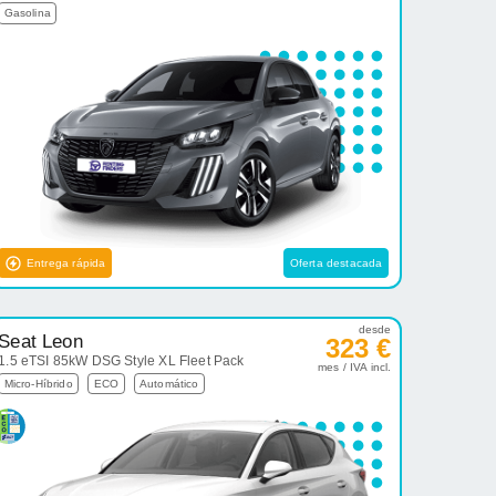
Gasolina
Entrega rápida
Oferta destacada
desde
Seat Leon
323 €
1.5 eTSI 85kW DSG Style XL Fleet Pack
mes / IVA incl.
Micro-Híbrido
ECO
Automático