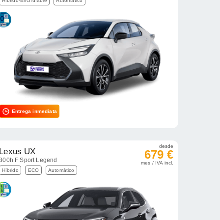
Híbrido-Enchufable
Automático
Entrega inmediata
desde
Lexus UX
679 €
300h F Sport Legend
mes / IVA incl.
Híbrido
ECO
Automático