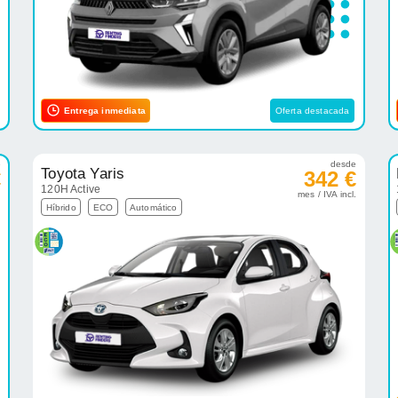
Entrega inmediata
Oferta destacada
e
desde
Toyota Yaris
€
342 €
120H Active
.
mes / IVA incl.
Híbrido
ECO
Automático