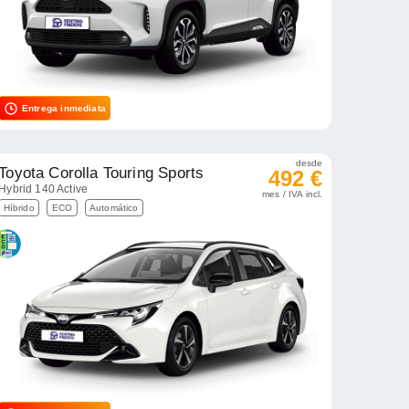
Entrega inmediata
desde
Toyota Corolla Touring Sports
492 €
Hybrid 140 Active
mes / IVA incl.
Híbrido
ECO
Automático