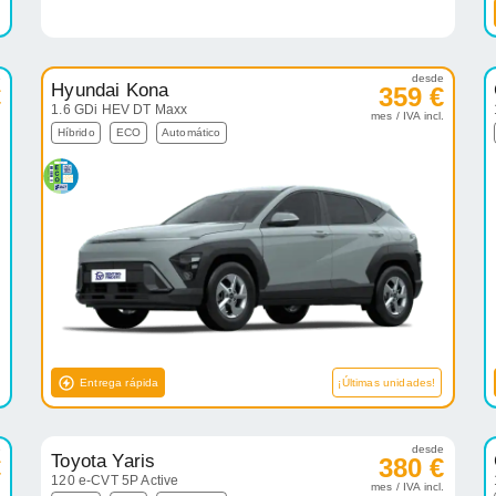
e
desde
Hyundai Kona
€
359 €
1.6 GDi HEV DT Maxx
.
mes / IVA incl.
Híbrido
ECO
Automático
Entrega rápida
¡Últimas unidades!
e
desde
Toyota Yaris
€
380 €
120 e-CVT 5P Active
.
mes / IVA incl.