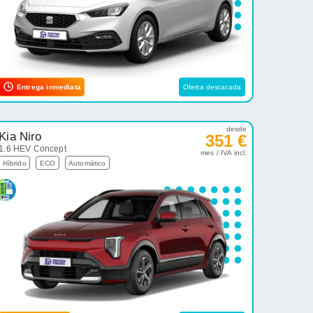
Entrega inmediata
Oferta destacada
desde
Kia Niro
351 €
1.6 HEV Concept
mes / IVA incl.
Híbrido
ECO
Automático