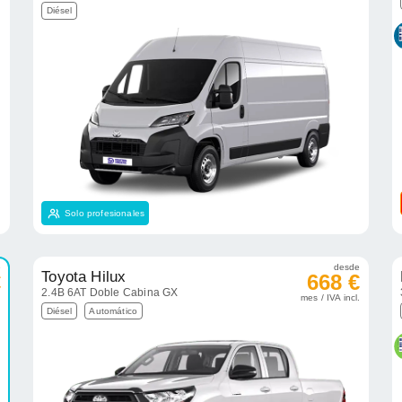
Diésel
Solo profesionales
e
desde
Toyota Hilux
€
668 €
2.4B 6AT Doble Cabina GX
.
mes / IVA incl.
Diésel
Automático