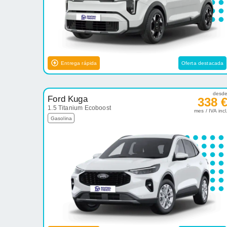
Entrega rápida
Oferta destacada
desd
Ford Kuga
338 
1.5 Titanium Ecoboost
mes / IVA incl
Gasolina