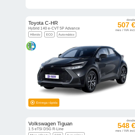
desd
Toyota C-HR
507 
Hybrid 140 e-CVT 5P Advance
mes / IVA incl
Híbrido
ECO
Automático
Entrega rápida
desd
Volkswagen Tiguan
548 
1.5 eTSI DSG R-Line
mes / IVA incl