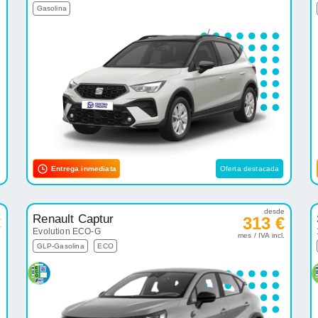
Gasolina
Entrega inmediata
Oferta destacada
e
desde
Renault Captur
€
313 €
Evolution ECO-G
.
mes / IVA incl.
GLP-Gasolina
ECO