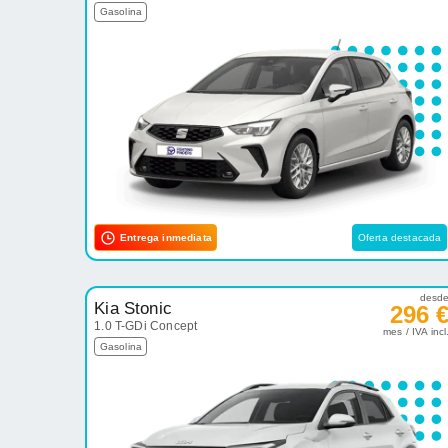
Gasolina
Entrega inmediata
Oferta destacada
desd
Kia Stonic
296 
1.0 T-GDi Concept
mes / IVA incl
Gasolina