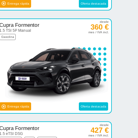
Entrega rápida
Oferta destacada
desde
Cupra Formentor
360 €
1.5 TSI 5P Manual
mes / IVA incl.
Gasolina
Entrega rápida
Oferta destacada
desde
Cupra Formentor
427 €
1.5 eTSI DSG
mes / IVA incl.