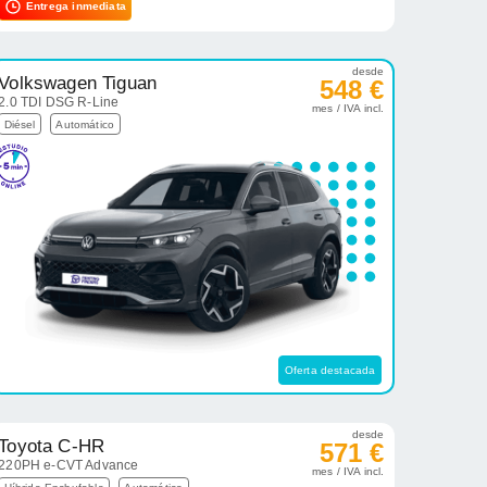
Entrega inmediata
desde
Volkswagen Tiguan
548 €
2.0 TDI DSG R-Line
mes / IVA incl.
Diésel
Automático
Oferta destacada
desde
Toyota C-HR
571 €
220PH e-CVT Advance
mes / IVA incl.