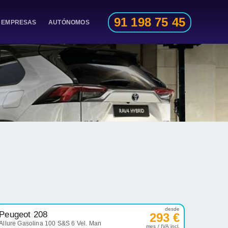
91 198 75 45
EMPRESAS
AUTÓNOMOS
desde
Peugeot 208
293 €
Allure Gasolina 100 S&S 6 Vel. Man
mes / IVA incl.