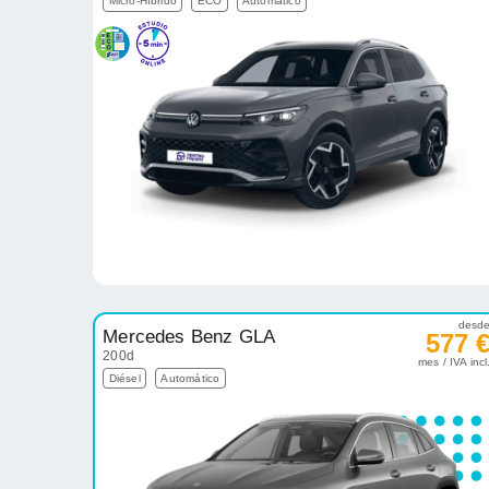
Micro-Híbrido
ECO
Automático
desd
Mercedes Benz GLA
577 
200d
mes / IVA incl
Diésel
Automático