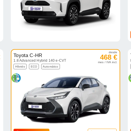
e
desde
Toyota C-HR
€
468 €
1.8 Advanced Hybrid 140 e-CVT
.
mes / IVA incl.
Híbrido
ECO
Automático