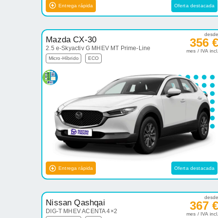
Entrega rápida
Oferta destacada
desd
Mazda CX-30
356 
2.5 e-Skyactiv G MHEV MT Prime-Line
mes / IVA incl
Micro-Híbrido
ECO
Entrega rápida
Oferta destacada
desd
Nissan Qashqai
367 
DIG-T MHEV ACENTA 4×2
mes / IVA incl