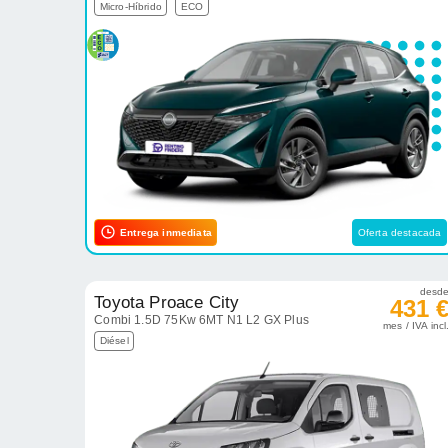
Micro-Híbrido
ECO
Entrega inmediata
Oferta destacada
desd
Toyota Proace City
431 
Combi 1.5D 75Kw 6MT N1 L2 GX Plus
mes / IVA incl
Diésel