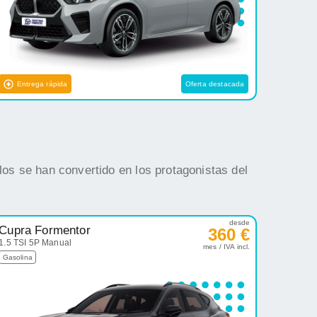
Entrega rápida
Oferta destacada
os se han convertido en los protagonistas del
desde
Cupra Formentor
360 €
1.5 TSI 5P Manual
mes / IVA incl.
Gasolina