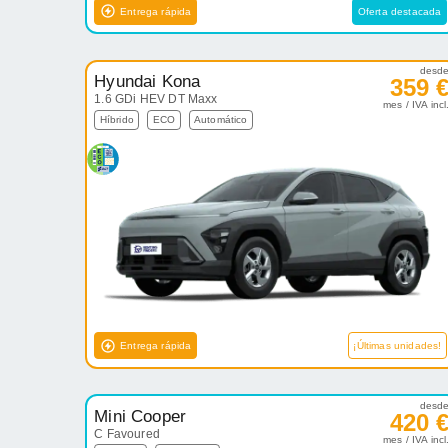
Entrega rápida
Oferta destacada
desd
Hyundai Kona
359 
1.6 GDi HEV DT Maxx
mes / IVA incl
Híbrido
ECO
Automático
Entrega rápida
¡Últimas unidades!
desd
Mini Cooper
420 
C Favoured
mes / IVA incl