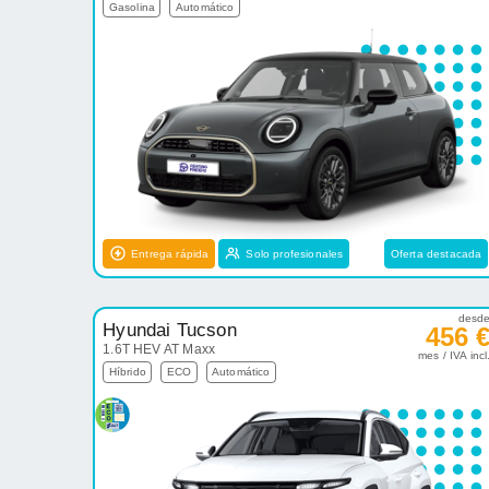
Gasolina
Automático
Entrega rápida
Solo profesionales
Oferta destacada
desd
Hyundai Tucson
456 
1.6T HEV AT Maxx
mes / IVA incl
Híbrido
ECO
Automático