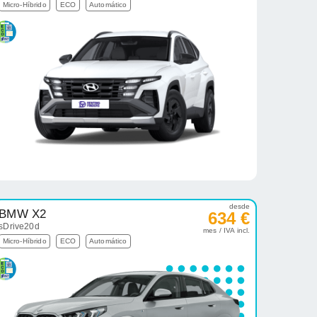
Micro-Híbrido
ECO
Automático
desde
BMW X2
634 €
sDrive20d
mes / IVA incl.
Micro-Híbrido
ECO
Automático