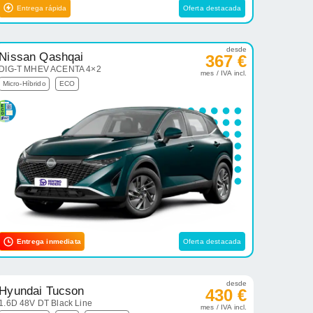
Entrega rápida
Oferta destacada
desde
Nissan Qashqai
367 €
DIG-T MHEV ACENTA 4×2
mes / IVA incl.
Micro-Híbrido
ECO
Entrega inmediata
Oferta destacada
desde
Hyundai Tucson
430 €
1.6D 48V DT Black Line
mes / IVA incl.