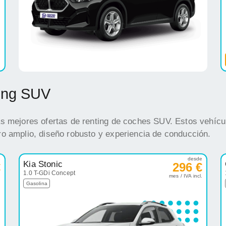
ting SUV
s mejores ofertas de renting de coches SUV. Estos vehícul
o amplio, diseño robusto y experiencia de conducción.
e
desde
Kia Stonic
€
296 €
1.0 T-GDi Concept
.
mes / IVA incl.
Gasolina