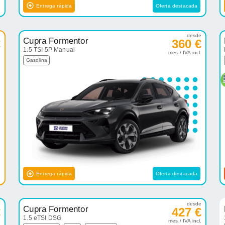
Entrega rápida
Oferta destacada
e
desde
Cupra Formentor
€
360 €
1.5 TSI 5P Manual
.
mes / IVA incl.
Gasolina
Entrega rápida
Oferta destacada
e
desde
Cupra Formentor
€
427 €
1.5 eTSI DSG
.
mes / IVA incl.