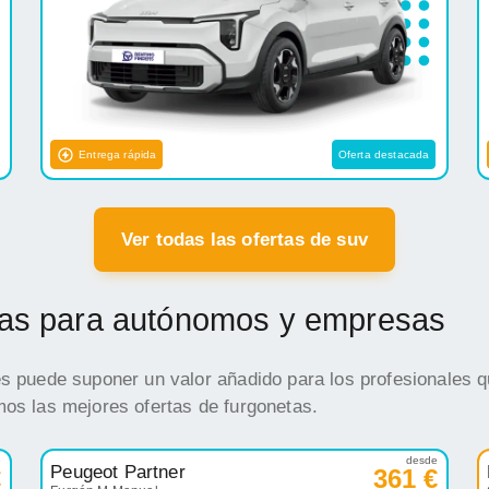
Entrega rápida
Oferta destacada
Ver todas las ofertas de suv
etas para autónomos y empresas
es puede suponer un valor añadido para los profesionales q
mos las mejores ofertas de furgonetas.
e
desde
Peugeot Partner
€
361 €