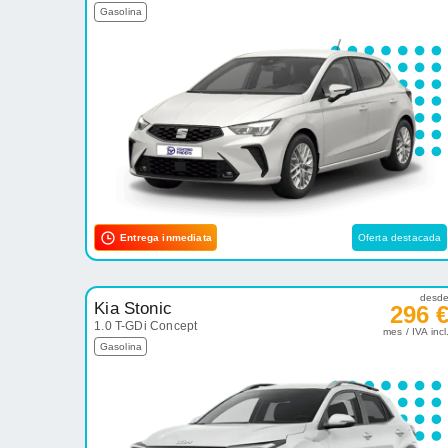
Gasolina
Entrega inmediata
Oferta destacada
desd
Kia Stonic
296 
1.0 T-GDi Concept
mes / IVA incl
Gasolina