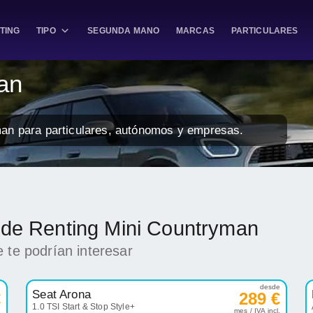
TING
TIPO
SEGUNDA MANO
MARCAS
PARTICULARES
an
man para particulares, autónomos y empresas.
k de Renting Mini Countryman
 te podrían interesar
e
desde
Seat Arona
€
289 €
1.0 TSI Start & Stop Style+
.
mes / IVA incl.