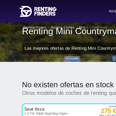
REN
Renting Finders
>
Renting Coches
>
Mini
>
Countryman
Renting Mini Countrym
Las mejores ofertas de Renting Mini Country
No existen ofertas en stoc
Otros modelos de coches de renting que
desd
Seat Ibiza
275 
1.0 TSI 70kW Start/Stop Style+
mes / IVA incl