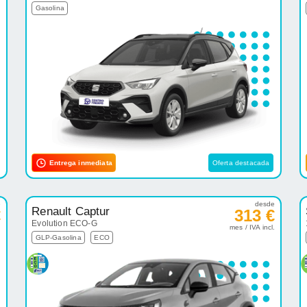
Gasolina
Entrega inmediata
Oferta destacada
e
desde
Renault Captur
€
313 €
Evolution ECO-G
.
mes / IVA incl.
GLP-Gasolina
ECO