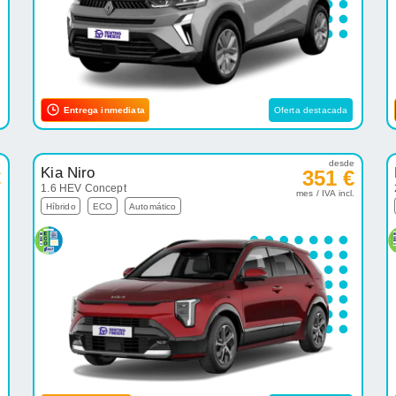
Entrega inmediata
Oferta destacada
e
desde
Kia Niro
€
351 €
1.6 HEV Concept
.
mes / IVA incl.
Híbrido
ECO
Automático