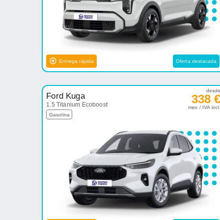
Entrega rápida
Oferta destacada
desd
Ford Kuga
338 
1.5 Titanium Ecoboost
mes / IVA incl
Gasolina