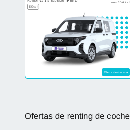
Kombi N1 1.5 EcoBlue TREND
mes / IVA incl
Diésel
Oferta destacada
Ofertas de renting de coche