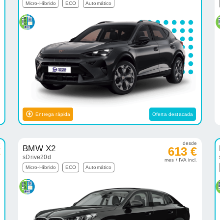
Micro-Híbrido
ECO
Automático
Entrega rápida
Oferta destacada
e
desde
BMW X2
€
613 €
sDrive20d
.
mes / IVA incl.
Micro-Híbrido
ECO
Automático