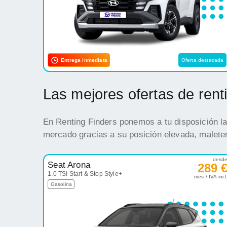
Entrega inmediata
Oferta destacada
Las mejores ofertas de ren
En Renting Finders ponemos a tu disposición la
mercado gracias a su posición elevada, maleter
desd
Seat Arona
289 
1.0 TSI Start & Stop Style+
mes / IVA incl
Gasolina