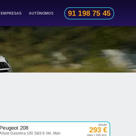
91 198 75 45
EMPRESAS
AUTÓNOMOS
desde
Peugeot 208
293 €
Allure Gasolina 100 S&S 6 Vel. Man
mes / IVA incl.