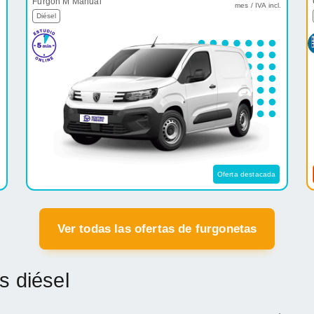
Furgón M Manual
.
mes / IVA incl.
Diésel
Oferta destacada
Ver todas las ofertas de furgonetas
s diésel