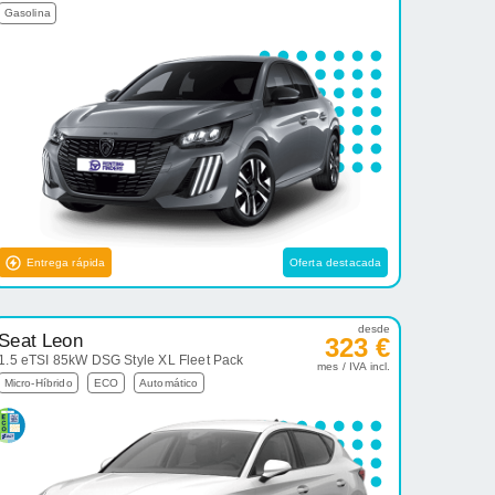
Gasolina
Entrega rápida
Oferta destacada
desde
Seat Leon
323 €
1.5 eTSI 85kW DSG Style XL Fleet Pack
mes / IVA incl.
Micro-Híbrido
ECO
Automático