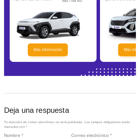
mes / IVA incl.
Más información
Más info
Deja una respuesta
Tu dirección de correo electrónico no será publicada.
Los campos obligatorios están
marcados con
*
Nombre
*
Correo electrónico
*