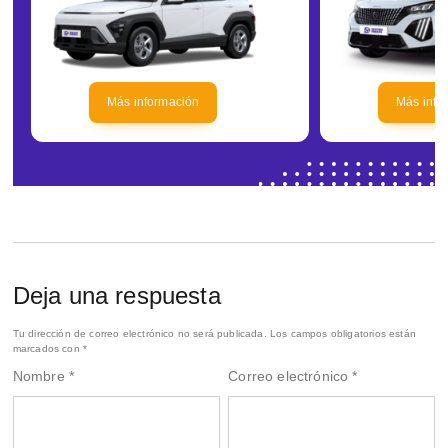
Más información
Más info
Deja una respuesta
Tu dirección de correo electrónico no será publicada.
Los campos obligatorios están
marcados con
*
Nombre
*
Correo electrónico
*