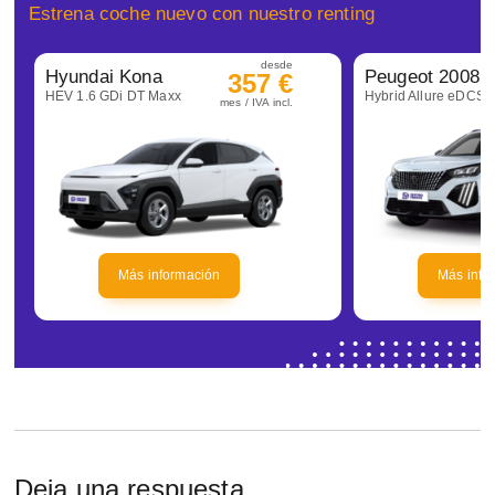
Estrena coche nuevo con nuestro renting
desde
Hyundai Kona
Peugeot 2008
357 €
HEV 1.6 GDi DT Maxx
Hybrid Allure eDCS6
mes / IVA incl.
Más información
Más info
Deja una respuesta