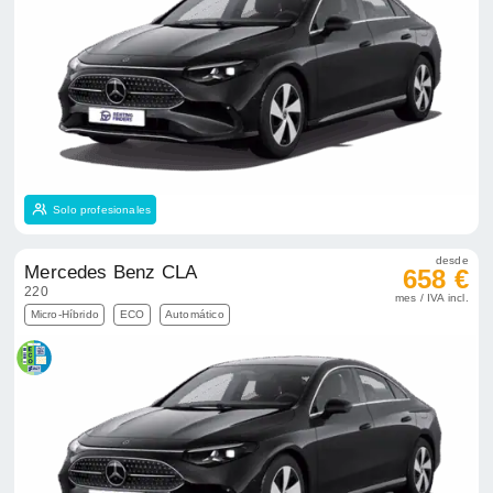
Solo profesionales
desde
Mercedes Benz CLA
658 €
220
mes / IVA incl.
Micro-Híbrido
ECO
Automático