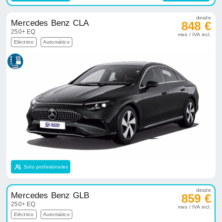
desde
Mercedes Benz CLA
848 €
250+ EQ
mes / IVA incl.
Eléctrico
Automático
Solo profesionales
desde
Mercedes Benz GLB
859 €
250+ EQ
mes / IVA incl.
Eléctrico
Automático