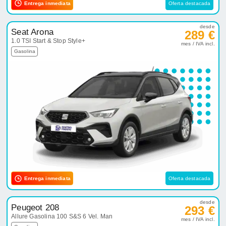
Entrega inmediata
Oferta destacada
desde
Seat Arona
289 €
1.0 TSI Start & Stop Style+
mes / IVA incl.
Gasolina
Entrega inmediata
Oferta destacada
desde
Peugeot 208
293 €
Allure Gasolina 100 S&S 6 Vel. Man
mes / IVA incl.