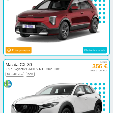
Entrega rápida
Oferta destacada
desde
Mazda CX-30
356 €
2.5 e-Skyactiv G MHEV MT Prime-Line
mes / IVA incl.
Micro-Híbrido
ECO