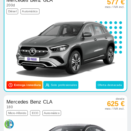
Mercedes Benz GLA
577 €
200d
mes / IVA incl.
Diésel
Automático
Entrega inmediata
Solo profesionales
Oferta destacada
desde
Mercedes Benz CLA
625 €
180
mes / IVA incl.
Micro-Híbrido
ECO
Automático