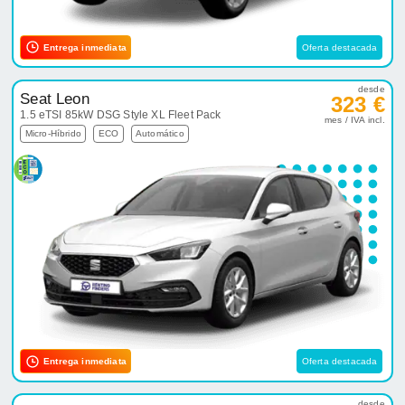
Entrega inmediata
Oferta destacada
desde
Seat Leon
323 €
1.5 eTSI 85kW DSG Style XL Fleet Pack
mes / IVA incl.
Micro-Híbrido
ECO
Automático
Entrega inmediata
Oferta destacada
desde