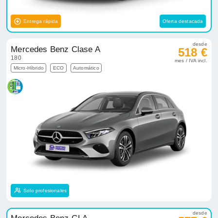
Entrega rápida
Oferta destacada
desde
Mercedes Benz Clase A
518 €
180
mes / IVA incl.
Micro-Híbrido
ECO
Automático
Solo profesionales
desde