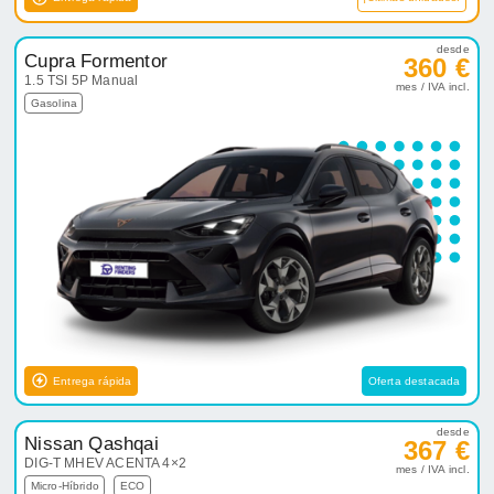
desde
Cupra Formentor
360 €
1.5 TSI 5P Manual
mes / IVA incl.
Gasolina
Entrega rápida
Oferta destacada
desde
Nissan Qashqai
367 €
DIG-T MHEV ACENTA 4×2
mes / IVA incl.
Micro-Híbrido
ECO