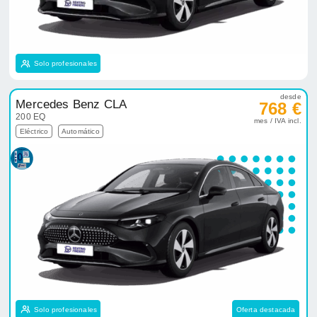
Solo profesionales
desde
Mercedes Benz CLA
768 €
200 EQ
mes / IVA incl.
Eléctrico
Automático
Solo profesionales
Oferta destacada