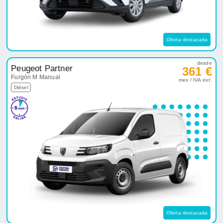
Oferta destacada
desde
Peugeot Partner
361 €
Furgón M Manual
mes / IVA incl.
Diésel
Oferta destacada