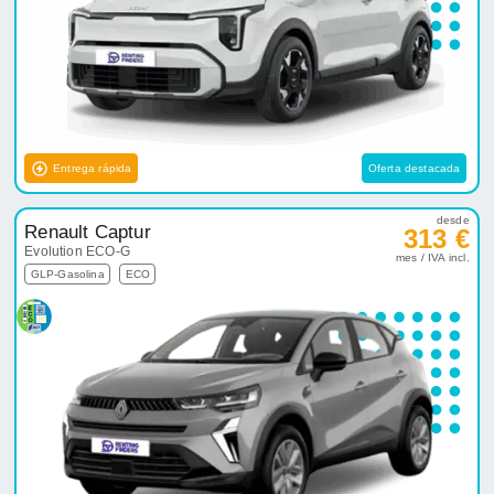
Entrega rápida
Oferta destacada
desde
Renault Captur
313 €
Evolution ECO-G
mes / IVA incl.
GLP-Gasolina
ECO