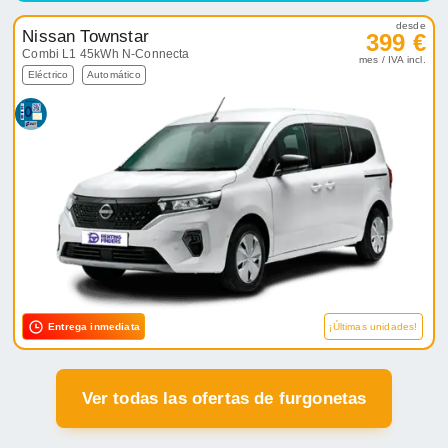
desde
Nissan Townstar
399 €
Combi L1 45kWh N-Connecta
mes / IVA incl.
Eléctrico
Automático
Entrega inmediata
¡Últimas unidades!
Ver todas las ofertas de furgonetas