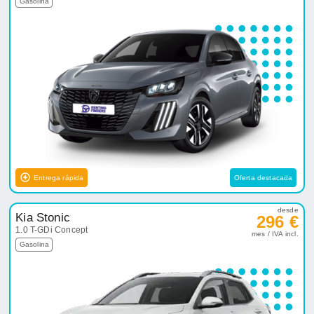
Gasolina
Entrega rápida
Oferta destacada
desde
Kia Stonic
296 €
1.0 T-GDi Concept
mes / IVA incl.
Gasolina