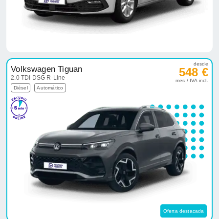
desde
Volkswagen Tiguan
548 €
2.0 TDI DSG R-Line
mes / IVA incl.
Diésel
Automático
Oferta destacada