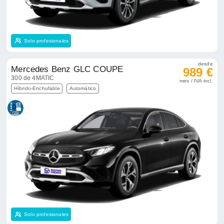
Solo profesionales
desde
Mercedes Benz GLC COUPE
989 €
300 de 4MATIC
mes / IVA incl.
Híbrido-Enchufable
Automático
Solo profesionales