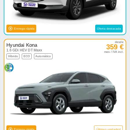
Entrega rápida
Oferta destacada
desde
Hyundai Kona
359 €
1.6 GDi HEV DT Maxx
mes / IVA incl.
Híbrido
ECO
Automático
Entrega rápida
¡Últimas unidades!