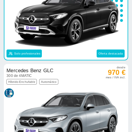
Solo profesionales
Oferta destacada
desde
Mercedes Benz GLC
970 €
300 de 4MATIC
mes / IVA incl.
Híbrido-Enchufable
Automático