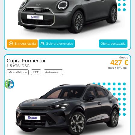
Entrega rápida
Solo profesionales
Oferta destacada
desde
Cupra Formentor
427 €
1.5 eTSI DSG
mes / IVA incl.
Micro-Híbrido
ECO
Automático