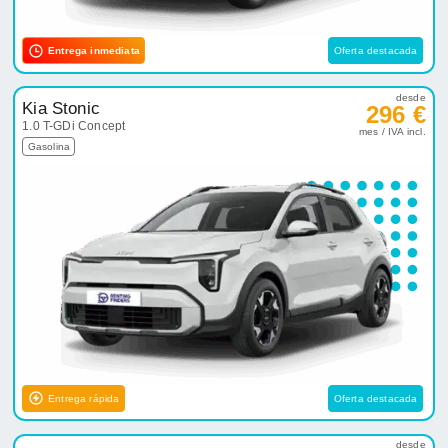
Entrega inmediata
Oferta destacada
desde
Kia Stonic
296 €
1.0 T-GDi Concept
mes / IVA incl.
Gasolina
Entrega rápida
Oferta destacada
desde