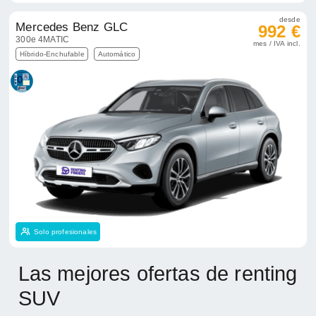
desde
Mercedes Benz GLC
992 €
300e 4MATIC
mes / IVA incl.
Híbrido-Enchufable
Automático
Solo profesionales
Las mejores ofertas de renting
SUV