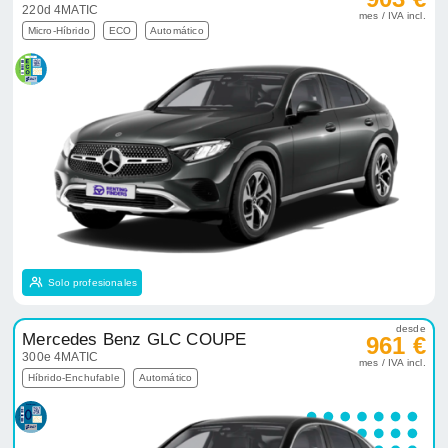
220d 4MATIC
mes / IVA incl.
Micro-Híbrido
ECO
Automático
Solo profesionales
desde
Mercedes Benz GLC COUPE
961 €
300e 4MATIC
mes / IVA incl.
Híbrido-Enchufable
Automático