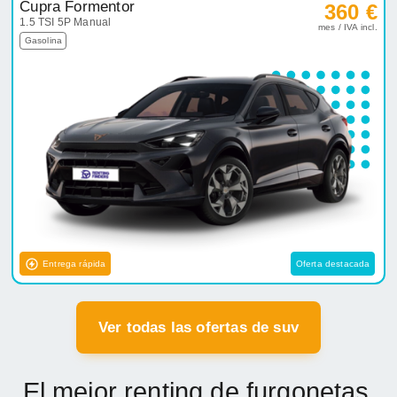
Cupra Formentor
360 €
1.5 TSI 5P Manual
mes / IVA incl.
Gasolina
Entrega rápida
Oferta destacada
Ver todas las ofertas de suv
El mejor renting de furgonetas