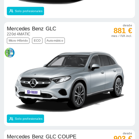
Solo profesionales
desde
Mercedes Benz GLC
881 €
220d 4MATIC
mes / IVA incl.
Micro-Híbrido
ECO
Automático
Solo profesionales
desde
Mercedes Benz GLC COUPE
903 €