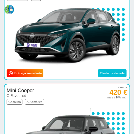
Entrega inmediata
Oferta destacada
desde
Mini Cooper
420 €
C Favoured
mes / IVA incl.
Gasolina
Automático