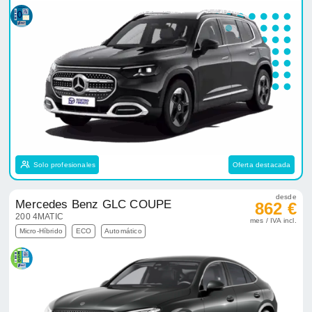
Solo profesionales
Oferta destacada
desde
Mercedes Benz GLC COUPE
862 €
200 4MATIC
mes / IVA incl.
Micro-Híbrido
ECO
Automático