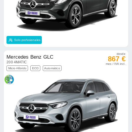
Solo profesionales
desde
Mercedes Benz GLC
867 €
200 4MATIC
mes / IVA incl.
Micro-Híbrido
ECO
Automático