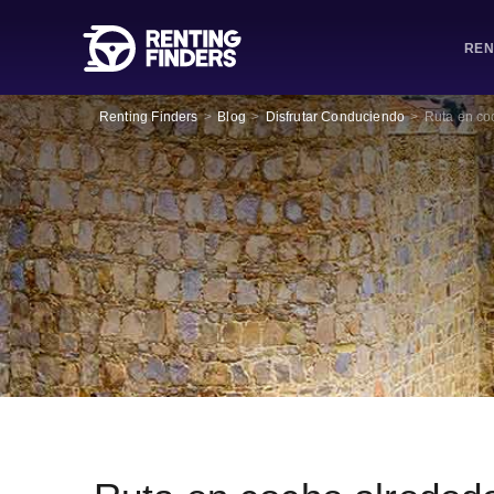
REN
Renting Finders
>
Blog
>
Disfrutar Conduciendo
>
Ruta en coc