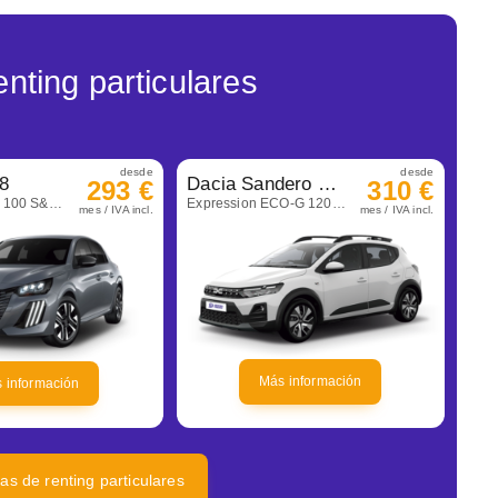
nting particulares
desde
desde
8
Dacia Sandero Stepway
293 €
310 €
Allure Gasolina 100 S&S 6 Vel. Man
Expression ECO-G 120 Auto
mes / IVA incl.
mes / IVA incl.
Más información
 información
tas de renting particulares