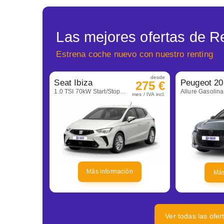
Las mejores ofertas de Re
Estrena coche nuevo con nuestro renting
desde
Seat Ibiza
Peugeot 20
275 €
1.0 TSI 70kW Start/Stop Style+
mes / IVA incl.
Más información
Más
Ver todas las ofer