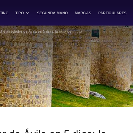
TING
TIPO
SEGUNDA MANO
MARCAS
PARTICULARES
he alrededor de Ávila en 5 días: la guía definitiva