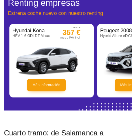
Renting empresas
Estrena coche nuevo con nuestro renting
desde
Hyundai Kona
Peugeot 2008
357 €
HEV 1.6 GDi DT Maxx
Hybrid Allure eDCS6
mes / IVA incl.
Más información
Más info
Cuarto tramo: de Salamanca a