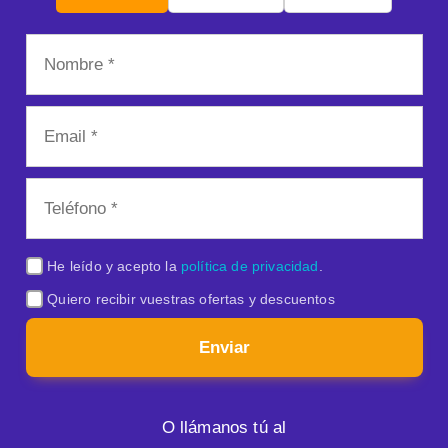
He leído y acepto la
política de privacidad
.
Quiero recibir vuestras ofertas y descuentos
Enviar
O llámanos tú al