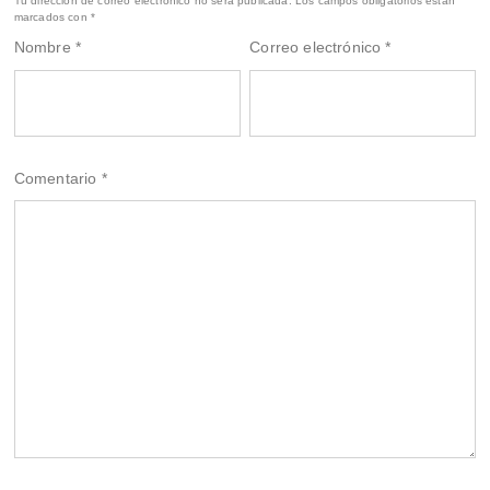
Tu dirección de correo electrónico no será publicada.
Los campos obligatorios están
marcados con
*
Nombre
*
Correo electrónico
*
Comentario
*