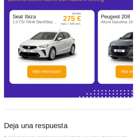
desde
Seat Ibiza
Peugeot 208
275 €
1.0 TSI 70kW Start/Stop Style+
mes / IVA incl.
Más información
Más info
Deja una respuesta