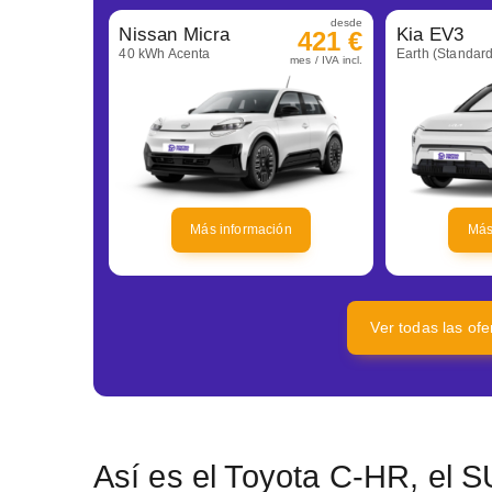
desde
Nissan Micra
Kia EV3
421 €
40 kWh Acenta
Earth (Standar
mes / IVA incl.
Más información
Más
Ver todas las ofe
Así es el Toyota C-HR, el 