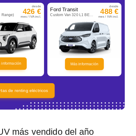
desde
desde
Ford Transit
426 €
488 €
d Range)
Custom Van 320 L1 BEV automática Trend
mes / IVA incl.
mes / IVA incl.
 información
Más información
rtas de renting eléctricos
SUV más vendido del año