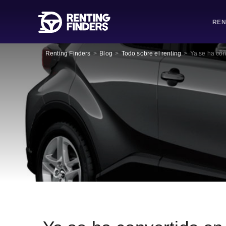
REN
Renting Finders
>
Blog
>
Todo sobre el renting
>
Ya se ha con