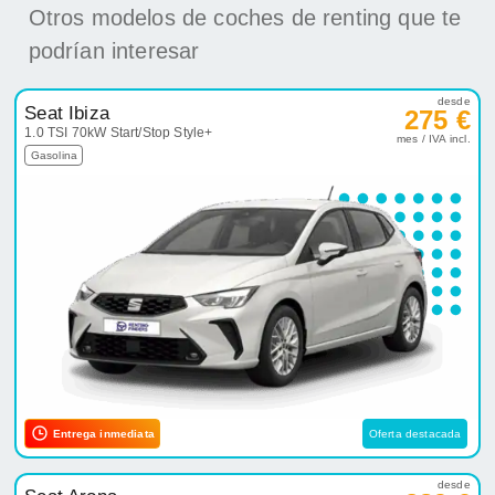
Otros modelos de coches de renting que te
podrían interesar
desde
Seat Ibiza
275 €
1.0 TSI 70kW Start/Stop Style+
mes / IVA incl.
Gasolina
Entrega inmediata
Oferta destacada
desde