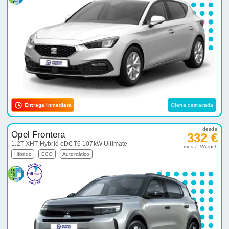
Entrega inmediata
Oferta destacada
desde
Opel Frontera
332 €
1.2T XHT Hybrid eDCT6 107kW Ultimate
mes / IVA incl.
Híbrido
ECO
Automático