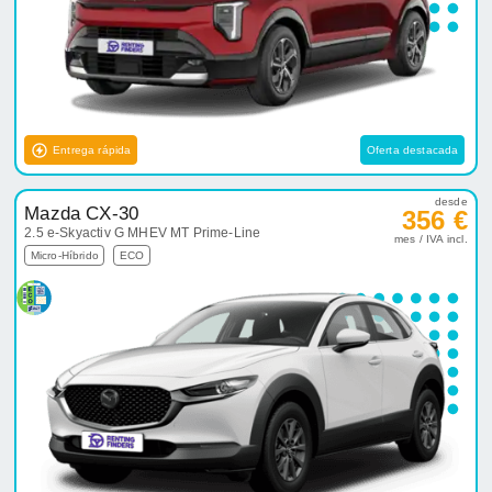
Entrega rápida
Oferta destacada
desde
Mazda CX-30
356 €
2.5 e-Skyactiv G MHEV MT Prime-Line
mes / IVA incl.
Micro-Híbrido
ECO