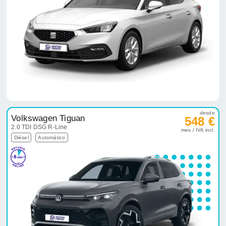
desde
Volkswagen Tiguan
548 €
2.0 TDI DSG R-Line
mes / IVA incl.
Diésel
Automático