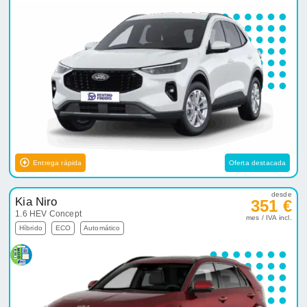
Entrega rápida
Oferta destacada
desde
Kia Niro
351 €
1.6 HEV Concept
mes / IVA incl.
Híbrido
ECO
Automático