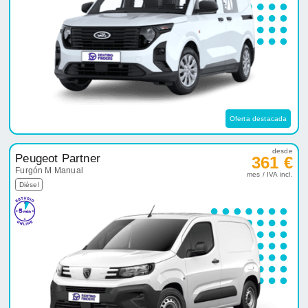
Oferta destacada
desde
Peugeot Partner
361 €
Furgón M Manual
mes / IVA incl.
Diésel