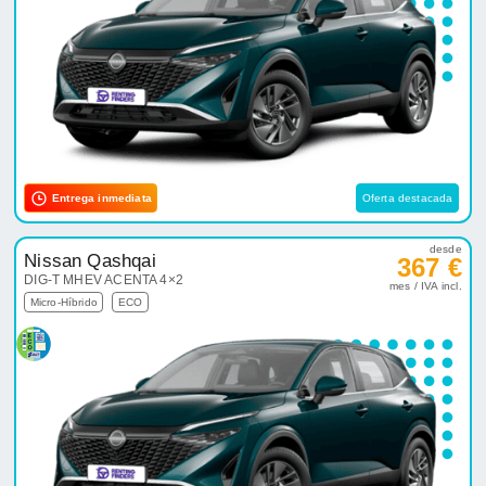
Entrega inmediata
Oferta destacada
desde
Nissan Qashqai
367 €
DIG-T MHEV ACENTA 4×2
mes / IVA incl.
Micro-Híbrido
ECO