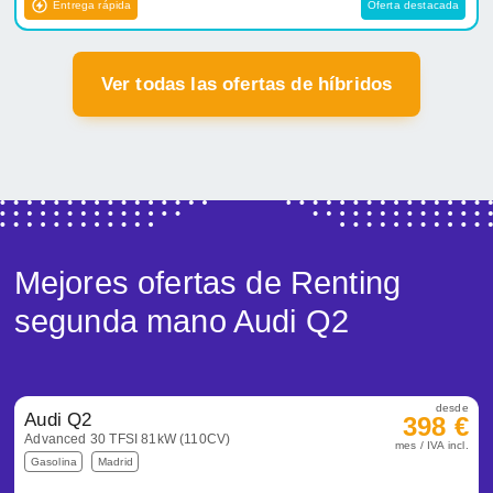
Entrega rápida
Oferta destacada
Ver todas las ofertas de híbridos
Mejores ofertas de Renting
segunda mano Audi Q2
desde
Audi Q2
398 €
Advanced 30 TFSI 81kW (110CV)
mes / IVA incl.
Gasolina
Madrid