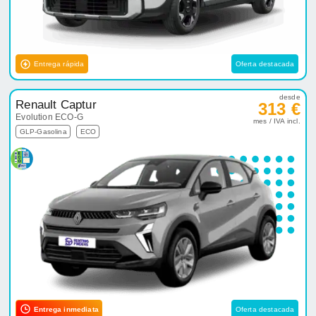
Entrega rápida
Oferta destacada
desde
Renault Captur
313 €
Evolution ECO-G
mes / IVA incl.
GLP-Gasolina
ECO
Entrega inmediata
Oferta destacada