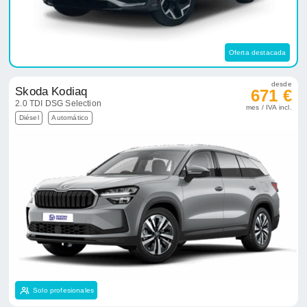
Oferta destacada
desde
Skoda Kodiaq
671 €
2.0 TDI DSG Selection
mes / IVA incl.
Diésel
Automático
Solo profesionales