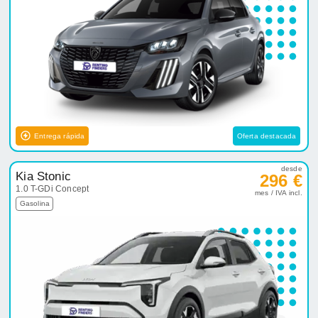
Entrega rápida
Oferta destacada
desde
Kia Stonic
296 €
1.0 T-GDi Concept
mes / IVA incl.
Gasolina