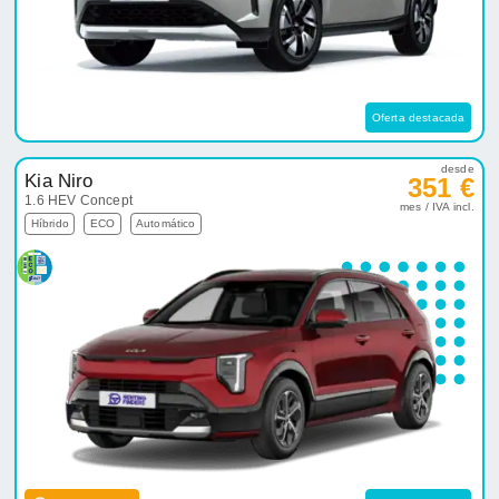
Oferta destacada
desde
Kia Niro
351 €
1.6 HEV Concept
mes / IVA incl.
Híbrido
ECO
Automático