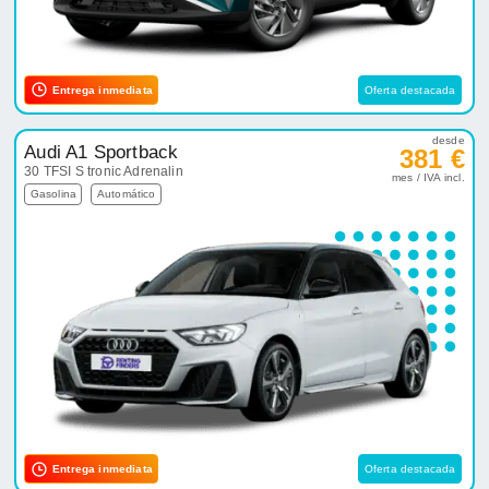
Entrega inmediata
Oferta destacada
desde
Audi A1 Sportback
381 €
30 TFSI S tronic Adrenalin
mes / IVA incl.
Gasolina
Automático
Entrega inmediata
Oferta destacada