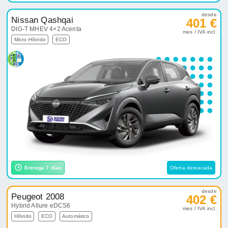
desde
Nissan Qashqai
401 €
DIG-T MHEV 4×2 Acenta
mes / IVA incl.
Micro-Híbrido
ECO
Entrega 7 días
Oferta destacada
desde
Peugeot 2008
402 €
Hybrid Allure eDCS6
mes / IVA incl.
Híbrido
ECO
Automático