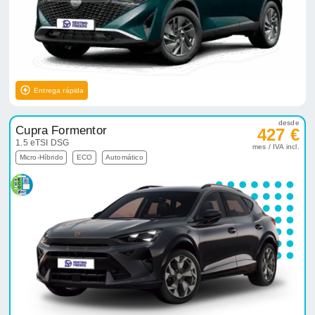
Entrega rápida
desde
Cupra Formentor
427 €
1.5 eTSI DSG
mes / IVA incl.
Micro-Híbrido
ECO
Automático