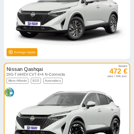
Entrega rápida
desde
Nissan Qashqai
472 €
DIG-T mHEV CVT 4×4 N-Connecta
mes / IVA incl.
Micro-Híbrido
ECO
Automático