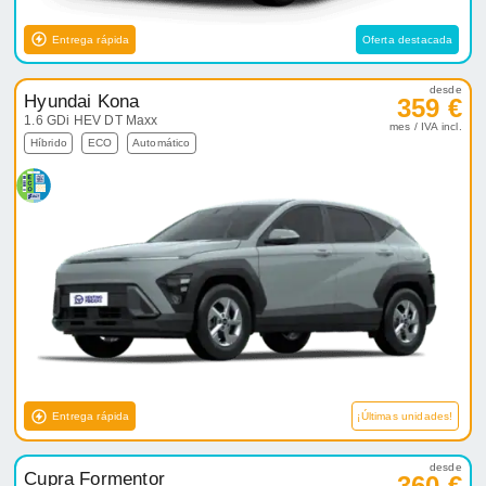
Entrega rápida
Oferta destacada
desde
Hyundai Kona
359 €
1.6 GDi HEV DT Maxx
mes / IVA incl.
Híbrido
ECO
Automático
Entrega rápida
¡Últimas unidades!
desde
Cupra Formentor
360 €