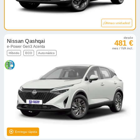
¡Últimas unidades!
desde
Nissan Qashqai
481 €
e-Power Gen3 Acenta
mes / IVA incl.
Híbrido
ECO
Automático
Entrega rápida