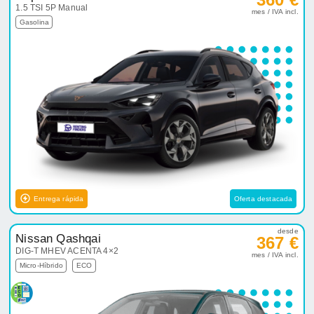
1.5 TSI 5P Manual
mes / IVA incl.
Gasolina
Entrega rápida
Oferta destacada
desde
Nissan Qashqai
367 €
DIG-T MHEV ACENTA 4×2
mes / IVA incl.
Micro-Híbrido
ECO