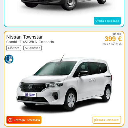
Oferta destacada
desde
Nissan Townstar
399 €
Combi L1 45kWh N-Connecta
mes / IVA incl.
Eléctrico
Automático
Entrega inmediata
¡Últimas unidades!