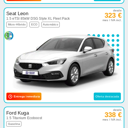
desde
Seat Leon
323 €
1.5 eTSI 85kW DSG Style XL Fleet Pack
mes / IVA incl.
Micro-Híbrido
ECO
Automático
Entrega inmediata
Oferta destacada
desde
Ford Kuga
338 €
1.5 Titanium Ecoboost
mes / IVA incl.
Gasolina