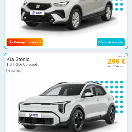
Entrega inmediata
Oferta destacada
desde
Kia Stonic
296 €
1.0 T-GDi Concept
mes / IVA incl.
Gasolina