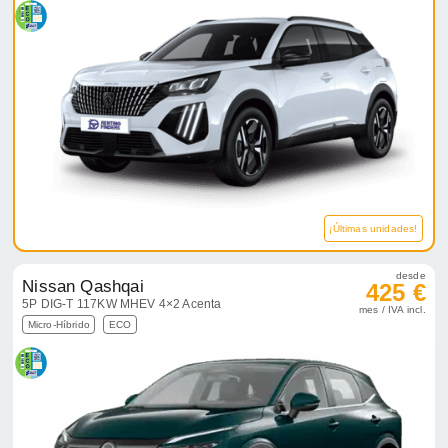
¡Últimas unidades!
desde
Nissan Qashqai
425 €
5P DIG-T 117KW MHEV 4×2 Acenta
mes / IVA incl.
Micro-Híbrido
ECO