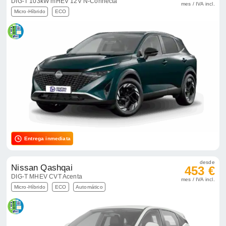
DIG-T 103kW mHEV 12V N-Connecta
mes / IVA incl.
Micro-Híbrido
ECO
Entrega inmediata
desde
Nissan Qashqai
453 €
DIG-T MHEV CVT Acenta
mes / IVA incl.
Micro-Híbrido
ECO
Automático