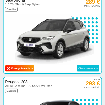
Seat Arona
289 €
1.0 TSI Start & Stop Style+
mes / IVA incl.
Gasolina
Entrega inmediata
Oferta destacada
desde
Peugeot 208
293 €
Allure Gasolina 100 S&S 6 Vel. Man
mes / IVA incl.
Gasolina