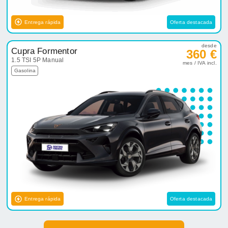
Entrega rápida
Oferta destacada
desde
Cupra Formentor
360 €
1.5 TSI 5P Manual
mes / IVA incl.
Gasolina
Entrega rápida
Oferta destacada