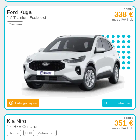
desde
Ford Kuga
338 €
1.5 Titanium Ecoboost
mes / IVA incl.
Gasolina
Entrega rápida
Oferta destacada
desde
Kia Niro
351 €
1.6 HEV Concept
mes / IVA incl.
Híbrido
ECO
Automático