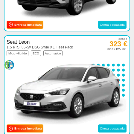
Entrega inmediata
Oferta destacada
desde
Seat Leon
323 €
1.5 eTSI 85kW DSG Style XL Fleet Pack
mes / IVA incl.
Micro-Híbrido
ECO
Automático
Entrega inmediata
Oferta destacada