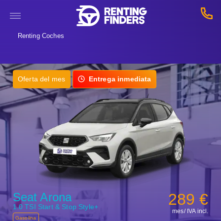
Renting Coches
Oferta del mes
Entrega inmediata
Seat Arona
289 €
1.0 TSI Start & Stop Style+
mes/ IVA incl.
Gasolina