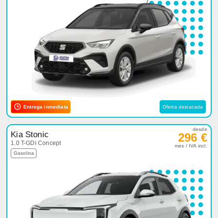
Entrega inmediata
Oferta destacada
desde
Kia Stonic
296 €
1.0 T-GDi Concept
mes / IVA incl.
Gasolina