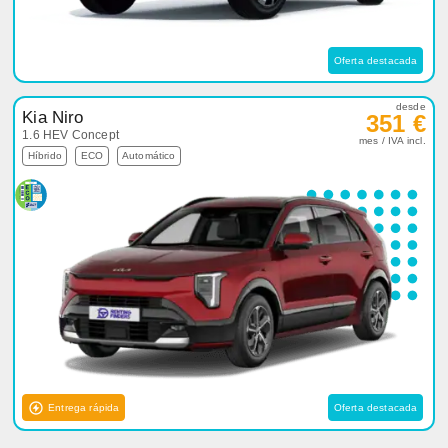
Oferta destacada
desde
Kia Niro
351 €
1.6 HEV Concept
mes / IVA incl.
Híbrido
ECO
Automático
Entrega rápida
Oferta destacada