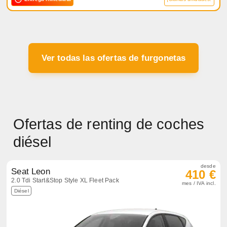
Ver todas las ofertas de furgonetas
Ofertas de renting de coches
diésel
desde
Seat Leon
410 €
2.0 Tdi Start&Stop Style XL Fleet Pack
mes / IVA incl.
Diésel