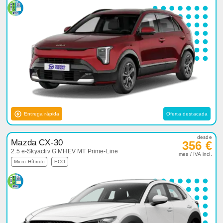
Entrega rápida
Oferta destacada
desde
Mazda CX-30
356 €
2.5 e-Skyactiv G MHEV MT Prime-Line
mes / IVA incl.
Micro-Híbrido
ECO