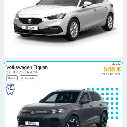
desde
Volkswagen Tiguan
548 €
2.0 TDI DSG R-Line
mes / IVA incl.
Diésel
Automático