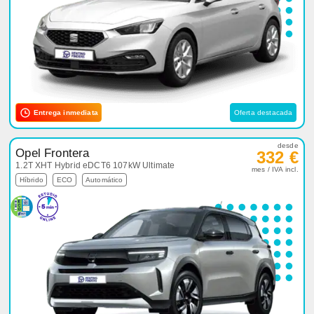
Entrega inmediata
Oferta destacada
desde
Opel Frontera
332 €
1.2T XHT Hybrid eDCT6 107kW Ultimate
mes / IVA incl.
Híbrido
ECO
Automático