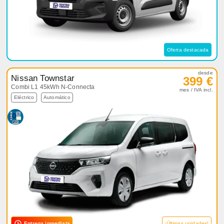
Oferta destacada
desde
Nissan Townstar
399 €
Combi L1 45kWh N-Connecta
mes / IVA incl.
Eléctrico
Automático
Entrega inmediata
¡Últimas unidades!