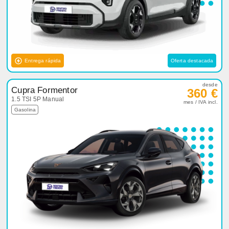
Entrega rápida
Oferta destacada
desde
Cupra Formentor
360 €
1.5 TSI 5P Manual
mes / IVA incl.
Gasolina