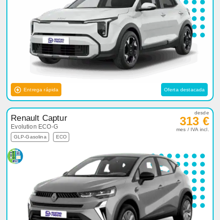
Entrega rápida
Oferta destacada
desde
Renault Captur
313 €
Evolution ECO-G
mes / IVA incl.
GLP-Gasolina
ECO