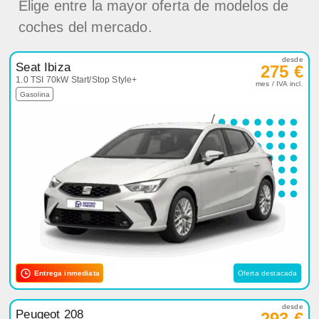
Elige entre la mayor oferta de modelos de
coches del mercado.
desde
Seat Ibiza
275 €
1.0 TSI 70kW Start/Stop Style+
mes / IVA incl.
Gasolina
Entrega inmediata
Oferta destacada
desde
Peugeot 208
293 €