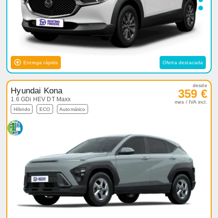
Entrega rápida
Oferta destacada
desde
Hyundai Kona
359 €
1.6 GDi HEV DT Maxx
mes / IVA incl.
Híbrido
ECO
Automático