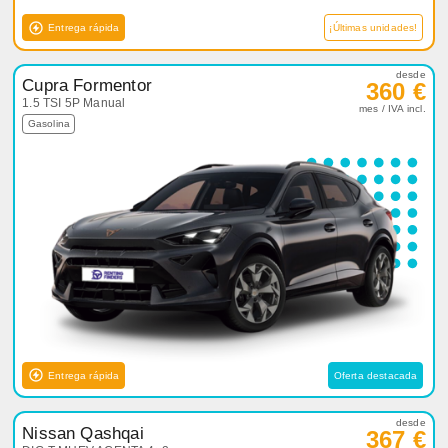
Entrega rápida
¡Últimas unidades!
desde
Cupra Formentor
360 €
1.5 TSI 5P Manual
mes / IVA incl.
Gasolina
Entrega rápida
Oferta destacada
desde
Nissan Qashqai
367 €