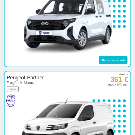
Oferta destacada
desde
Peugeot Partner
361 €
Furgón M Manual
mes / IVA incl.
Diésel