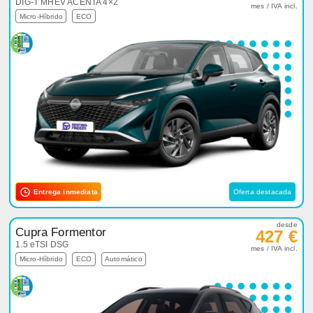
DIG-T MHEV ACENTA 4×2
mes / IVA incl.
Micro-Híbrido
ECO
Entrega inmediata
Oferta destacada
desde
Cupra Formentor
427 €
1.5 eTSI DSG
mes / IVA incl.
Micro-Híbrido
ECO
Automático