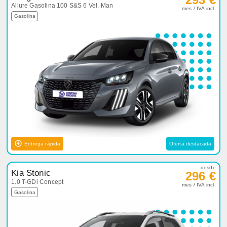
Allure Gasolina 100 S&S 6 Vel. Man
mes / IVA incl.
Gasolina
Entrega rápida
Oferta destacada
desde
Kia Stonic
296 €
1.0 T-GDi Concept
mes / IVA incl.
Gasolina