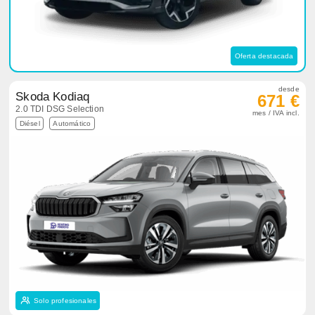
Oferta destacada
desde
Skoda Kodiaq
671 €
2.0 TDI DSG Selection
mes / IVA incl.
Diésel
Automático
Solo profesionales