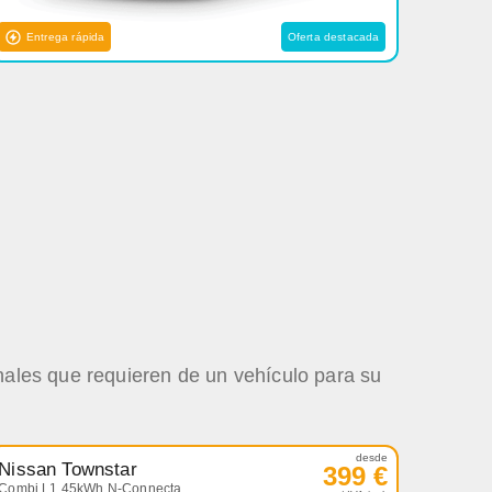
Entrega rápida
Oferta destacada
nales que requieren de un vehículo para su
desde
Nissan Townstar
399 €
Combi L1 45kWh N-Connecta