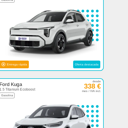
Entrega rápida
Oferta destacada
desde
Ford Kuga
338 €
1.5 Titanium Ecoboost
mes / IVA incl.
Gasolina