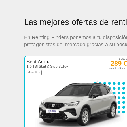
Las mejores ofertas de ren
En Renting Finders ponemos a tu disposición
protagonistas del mercado gracias a su posi
desd
Seat Arona
289 
1.0 TSI Start & Stop Style+
mes / IVA incl
Gasolina