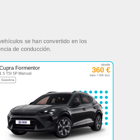
vehículos se han convertido en los
encia de conducción.
desde
Cupra Formentor
360 €
1.5 TSI 5P Manual
mes / IVA incl.
Gasolina