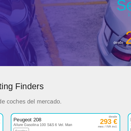
S
1
desde
ting Finders
 de coches del mercado.
e
desde
Peugeot 208
€
293 €
Allure Gasolina 100 S&S 6 Vel. Man
.
mes / IVA incl.
Gasolina