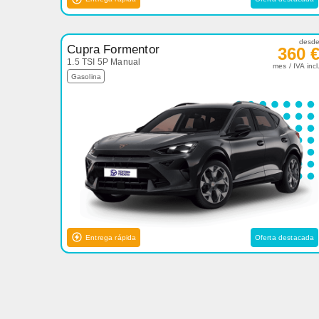
desd
Cupra Formentor
360 
1.5 TSI 5P Manual
mes / IVA incl
Gasolina
Entrega rápida
Oferta destacada