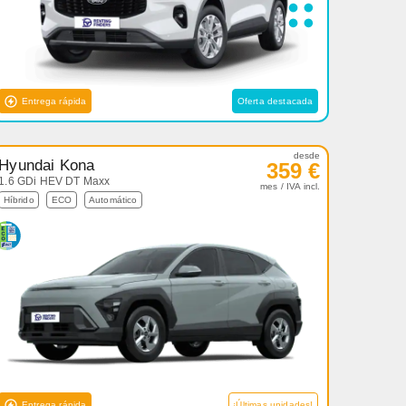
Entrega rápida
Oferta destacada
desde
Hyundai Kona
359 €
1.6 GDi HEV DT Maxx
mes / IVA incl.
Híbrido
ECO
Automático
Entrega rápida
¡Últimas unidades!