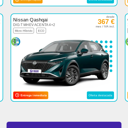
e
desde
Nissan Qashqai
€
367 €
DIG-T MHEV ACENTA 4×2
.
mes / IVA incl.
Micro-Híbrido
ECO
Entrega inmediata
Oferta destacada