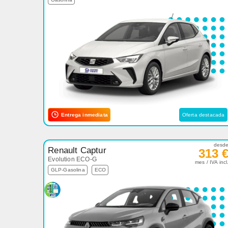
Entrega inmediata
Oferta destacada
desd
Renault Captur
313 
Evolution ECO-G
mes / IVA incl
GLP-Gasolina
ECO