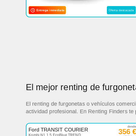
Entrega inmediata
Oferta destacada
El mejor renting de furgon
El renting de furgonetas o vehículos comerc
actividad profesional. En Renting Finders te
desd
Ford TRANSIT COURIER
356 
Kombi N1 1.5 EcoBlue TREND