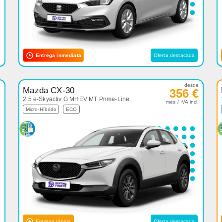
Entrega inmediata
Oferta destacada
e
desde
Mazda CX-30
€
356 €
2.5 e-Skyactiv G MHEV MT Prime-Line
.
mes / IVA incl.
Micro-Híbrido
ECO
Entrega rápida
Oferta destacada