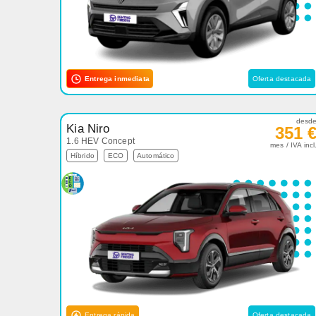
Entrega inmediata
Oferta destacada
desd
Kia Niro
351 
1.6 HEV Concept
mes / IVA incl
Híbrido
ECO
Automático
Entrega rápida
Oferta destacada