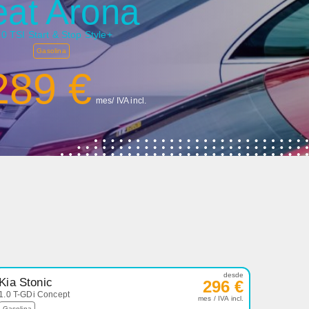
eat Arona
.0 TSI Start & Stop Style+
Gasolina
289 €
mes/ IVA incl.
desde
Kia Stonic
296 €
1.0 T-GDi Concept
mes / IVA incl.
Gasolina