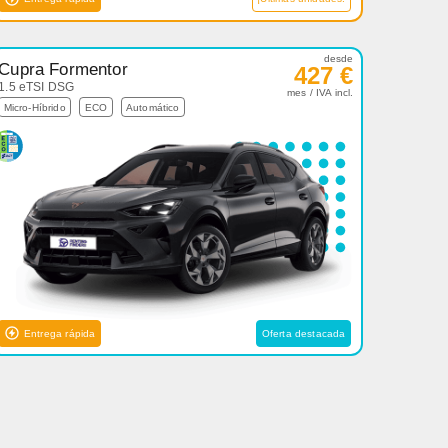
desde
Cupra Formentor
427 €
1.5 eTSI DSG
mes / IVA incl.
Micro-Híbrido
ECO
Automático
Entrega rápida
Oferta destacada