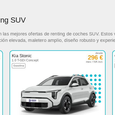
ting SUV
 las mejores ofertas de renting de coches SUV. Estos 
ción elevada, maletero amplio, diseño robusto y experi
e
desde
Kia Stonic
€
296 €
1.0 T-GDi Concept
.
mes / IVA incl.
Gasolina