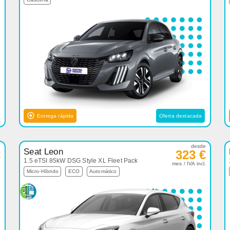
Entrega rápida
Oferta destacada
e
desde
Seat Leon
€
323 €
1.5 eTSI 85kW DSG Style XL Fleet Pack
.
mes / IVA incl.
Micro-Híbrido
ECO
Automático