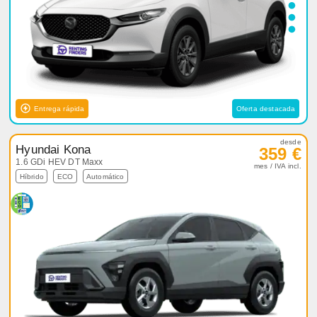
Entrega rápida
Oferta destacada
desde
Hyundai Kona
359 €
1.6 GDi HEV DT Maxx
mes / IVA incl.
Híbrido
ECO
Automático