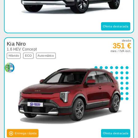
Oferta destacada
desde
Kia Niro
351 €
1.6 HEV Concept
mes / IVA incl.
Híbrido
ECO
Automático
Entrega rápida
Oferta destacada