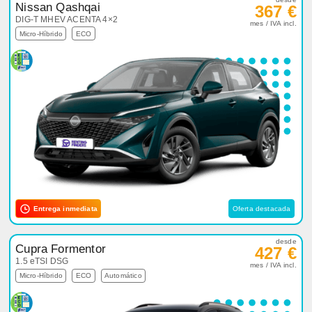
Nissan Qashqai
367 €
DIG-T MHEV ACENTA 4×2
mes / IVA incl.
Micro-Híbrido
ECO
Entrega inmediata
Oferta destacada
desde
Cupra Formentor
427 €
1.5 eTSI DSG
mes / IVA incl.
Micro-Híbrido
ECO
Automático