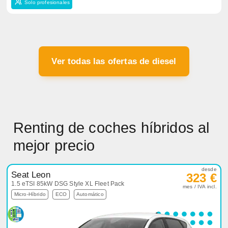
Solo profesionales
Ver todas las ofertas de diesel
Renting de coches híbridos al
mejor precio
desde
Seat Leon
323 €
1.5 eTSI 85kW DSG Style XL Fleet Pack
mes / IVA incl.
Micro-Híbrido
ECO
Automático