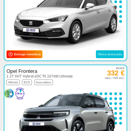
Entrega inmediata
Oferta destacada
desde
Opel Frontera
332 €
1.2T XHT Hybrid eDCT6 107kW Ultimate
mes / IVA incl.
Híbrido
ECO
Automático