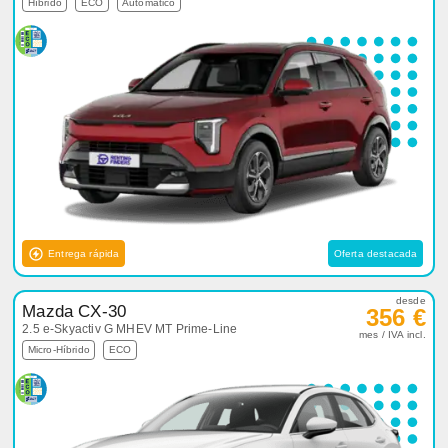
Híbrido
ECO
Automático
Entrega rápida
Oferta destacada
desde
Mazda CX-30
356 €
2.5 e-Skyactiv G MHEV MT Prime-Line
mes / IVA incl.
Micro-Híbrido
ECO