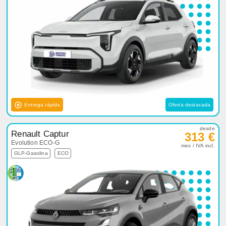
Entrega rápida
Oferta destacada
desde
Renault Captur
313 €
Evolution ECO-G
mes / IVA incl.
GLP-Gasolina
ECO