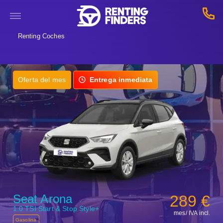
Renting Coches
Oferta del mes
Entrega inmediata
Seat Arona
289 €
1.0 TSI Start & Stop Style+
mes/ IVA incl.
Gasolina