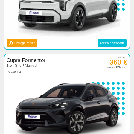
Entrega rápida
Oferta destacada
desde
Cupra Formentor
360 €
1.5 TSI 5P Manual
mes / IVA incl.
Gasolina