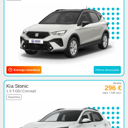
Entrega inmediata
Oferta destacada
desde
Kia Stonic
296 €
1.0 T-GDi Concept
mes / IVA incl.
Gasolina