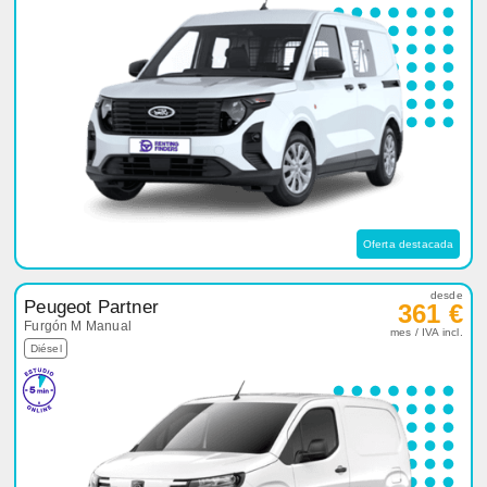
Oferta destacada
desde
Peugeot Partner
361 €
Furgón M Manual
mes / IVA incl.
Diésel