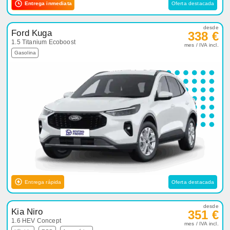
Entrega inmediata
Oferta destacada
desde
Ford Kuga
338 €
1.5 Titanium Ecoboost
mes / IVA incl.
Gasolina
Entrega rápida
Oferta destacada
desde
Kia Niro
351 €
1.6 HEV Concept
mes / IVA incl.