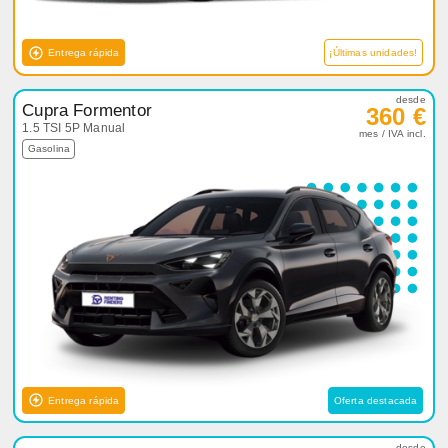
Entrega rápida
¡Últimas unidades!
desde
Cupra Formentor
360 €
1.5 TSI 5P Manual
mes / IVA incl.
Gasolina
Entrega rápida
Oferta destacada
desde