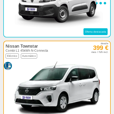
Oferta destacada
desde
Nissan Townstar
399 €
Combi L1 45kWh N-Connecta
mes / IVA incl.
Eléctrico
Automático