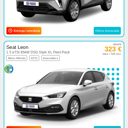
Entrega inmediata
Oferta destacada
desde
Seat Leon
323 €
1.5 eTSI 85kW DSG Style XL Fleet Pack
mes / IVA incl.
Micro-Híbrido
ECO
Automático