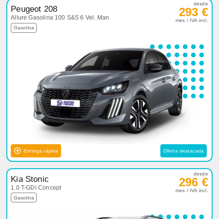
desde
Peugeot 208
293 €
Allure Gasolina 100 S&S 6 Vel. Man
mes / IVA incl.
Gasolina
Entrega rápida
Oferta destacada
desde
Kia Stonic
296 €
1.0 T-GDi Concept
mes / IVA incl.
Gasolina