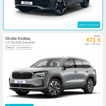
Oferta destacada
desde
Skoda Kodiaq
671 €
2.0 TDI DSG Selection
mes / IVA incl.
Diésel
Automático