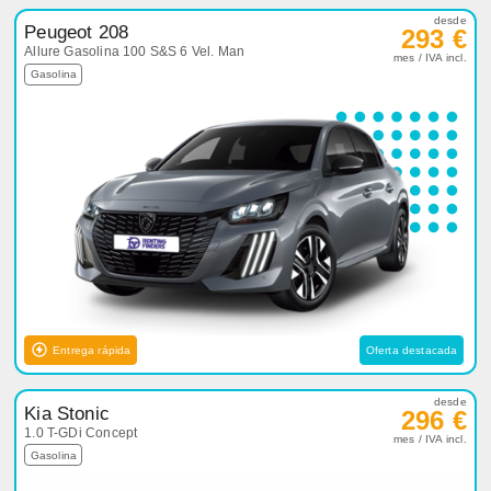
desde
Peugeot 208
293 €
Allure Gasolina 100 S&S 6 Vel. Man
mes / IVA incl.
Gasolina
Entrega rápida
Oferta destacada
desde
Kia Stonic
296 €
1.0 T-GDi Concept
mes / IVA incl.
Gasolina