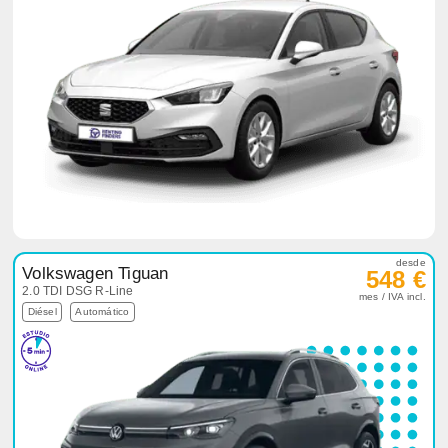
desde
Volkswagen Tiguan
548 €
2.0 TDI DSG R-Line
mes / IVA incl.
Diésel
Automático