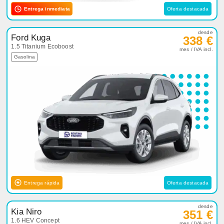
Entrega inmediata
Oferta destacada
desde
Ford Kuga
338 €
1.5 Titanium Ecoboost
mes / IVA incl.
Gasolina
Entrega rápida
Oferta destacada
desde
Kia Niro
351 €
1.6 HEV Concept
mes / IVA incl.