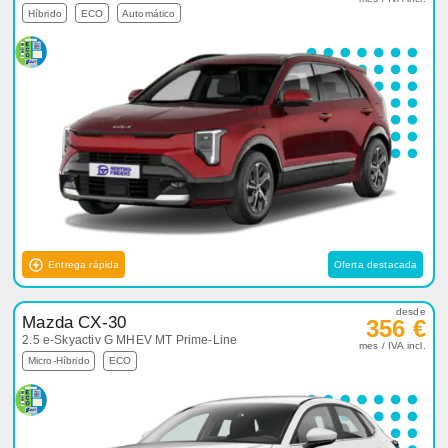
Híbrido
ECO
Automático
Entrega rápida
Oferta destacada
desde
Mazda CX-30
356 €
2.5 e-Skyactiv G MHEV MT Prime-Line
mes / IVA incl.
Micro-Híbrido
ECO