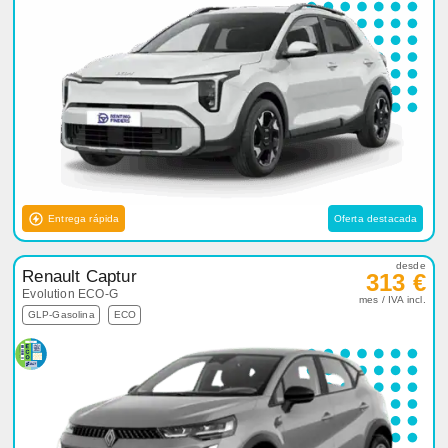
Entrega rápida
Oferta destacada
desde
Renault Captur
313 €
Evolution ECO-G
mes / IVA incl.
GLP-Gasolina
ECO