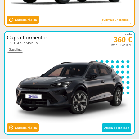
Entrega rápida
¡Últimas unidades!
desde
Cupra Formentor
360 €
1.5 TSI 5P Manual
mes / IVA incl.
Gasolina
Entrega rápida
Oferta destacada