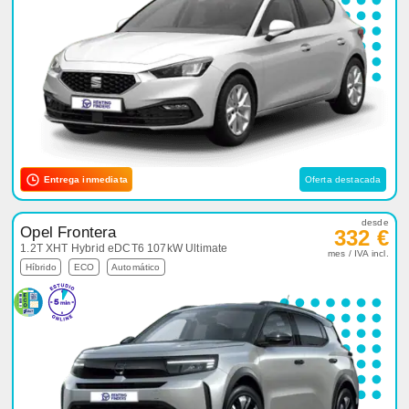
Entrega inmediata
Oferta destacada
desde
Opel Frontera
332 €
1.2T XHT Hybrid eDCT6 107kW Ultimate
mes / IVA incl.
Híbrido
ECO
Automático