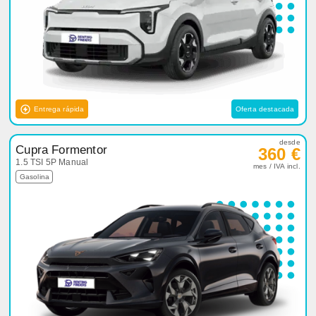
Entrega rápida
Oferta destacada
desde
Cupra Formentor
360 €
1.5 TSI 5P Manual
mes / IVA incl.
Gasolina