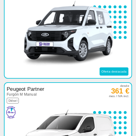
Oferta destacada
desde
Peugeot Partner
361 €
Furgón M Manual
mes / IVA incl.
Diésel