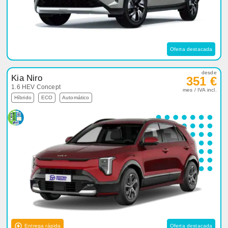
Oferta destacada
desde
Kia Niro
351 €
1.6 HEV Concept
mes / IVA incl.
Híbrido
ECO
Automático
Entrega rápida
Oferta destacada