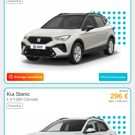
Gasolina
Entrega inmediata
Oferta destacada
desde
Kia Stonic
296 €
1.0 T-GDi Concept
mes / IVA incl.
Gasolina