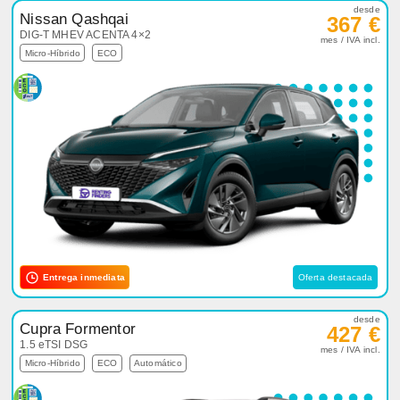
desde
Nissan Qashqai
367 €
DIG-T MHEV ACENTA 4×2
mes / IVA incl.
Micro-Híbrido
ECO
Entrega inmediata
Oferta destacada
desde
Cupra Formentor
427 €
1.5 eTSI DSG
mes / IVA incl.
Micro-Híbrido
ECO
Automático