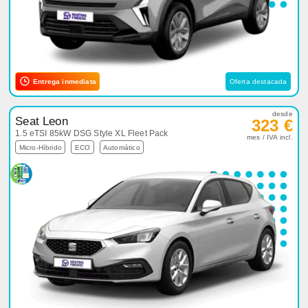
Entrega inmediata
Oferta destacada
desde
Seat Leon
323 €
1.5 eTSI 85kW DSG Style XL Fleet Pack
mes / IVA incl.
Micro-Híbrido
ECO
Automático