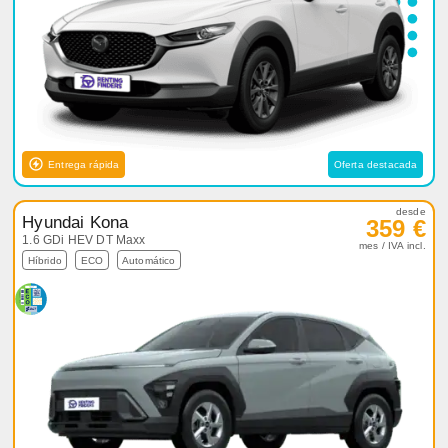
Entrega rápida
Oferta destacada
desde
Hyundai Kona
359 €
1.6 GDi HEV DT Maxx
mes / IVA incl.
Híbrido
ECO
Automático