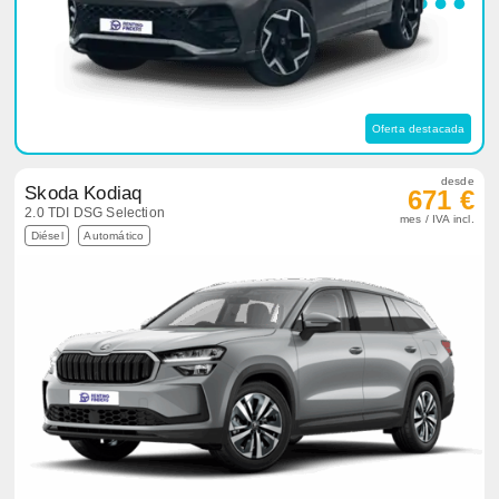
Oferta destacada
desde
Skoda Kodiaq
671 €
2.0 TDI DSG Selection
mes / IVA incl.
Diésel
Automático