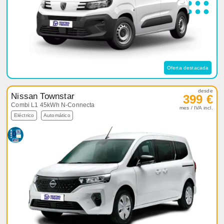
Oferta destacada
desde
Nissan Townstar
399 €
Combi L1 45kWh N-Connecta
mes / IVA incl.
Eléctrico
Automático