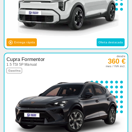
Entrega rápida
Oferta destacada
desde
Cupra Formentor
360 €
1.5 TSI 5P Manual
mes / IVA incl.
Gasolina