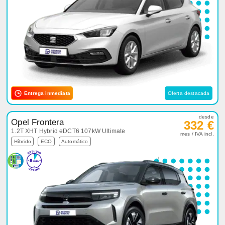
Entrega inmediata
Oferta destacada
desde
Opel Frontera
332 €
1.2T XHT Hybrid eDCT6 107kW Ultimate
mes / IVA incl.
Híbrido
ECO
Automático