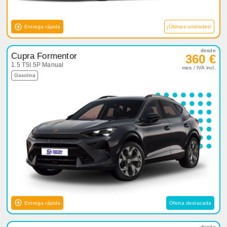
Entrega rápida
¡Últimas unidades!
desde
Cupra Formentor
360 €
1.5 TSI 5P Manual
mes / IVA incl.
Gasolina
Entrega rápida
Oferta destacada
desde