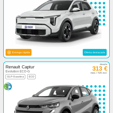
Entrega rápida
Oferta destacada
desde
Renault Captur
313 €
Evolution ECO-G
mes / IVA incl.
GLP-Gasolina
ECO