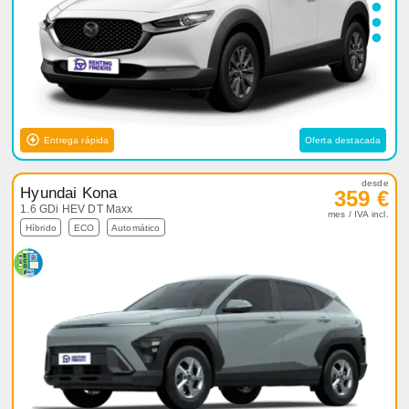
Entrega rápida
Oferta destacada
desde
Hyundai Kona
359 €
1.6 GDi HEV DT Maxx
mes / IVA incl.
Híbrido
ECO
Automático