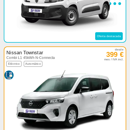
Oferta destacada
desde
Nissan Townstar
399 €
Combi L1 45kWh N-Connecta
mes / IVA incl.
Eléctrico
Automático