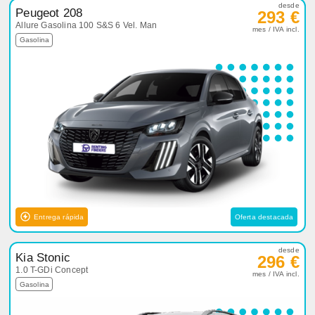
desde
Peugeot 208
293 €
Allure Gasolina 100 S&S 6 Vel. Man
mes / IVA incl.
Gasolina
Entrega rápida
Oferta destacada
desde
Kia Stonic
296 €
1.0 T-GDi Concept
mes / IVA incl.
Gasolina