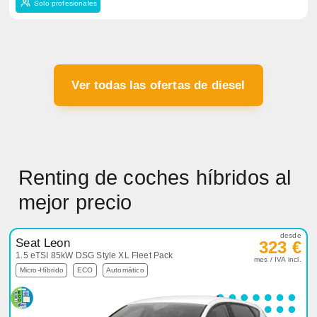
Solo profesionales
Ver todas las ofertas de diesel
Renting de coches híbridos al
mejor precio
desde
Seat Leon
323 €
1.5 eTSI 85kW DSG Style XL Fleet Pack
mes / IVA incl.
Micro-Híbrido
ECO
Automático