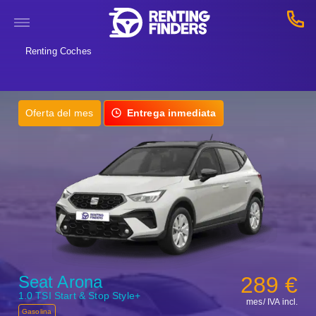
Renting Coches
Oferta del mes
Entrega inmediata
Seat Arona
289 €
1.0 TSI Start & Stop Style+
mes/ IVA incl.
Gasolina