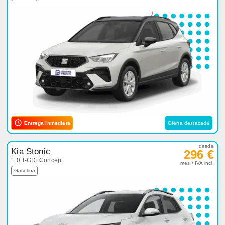
Entrega inmediata
Oferta destacada
desde
Kia Stonic
296 €
1.0 T-GDi Concept
mes / IVA incl.
Gasolina