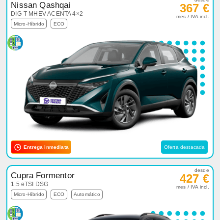
Nissan Qashqai
367 €
DIG-T MHEV ACENTA 4×2
mes / IVA incl.
Micro-Híbrido
ECO
Entrega inmediata
Oferta destacada
desde
Cupra Formentor
427 €
1.5 eTSI DSG
mes / IVA incl.
Micro-Híbrido
ECO
Automático