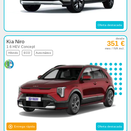
Oferta destacada
desde
Kia Niro
351 €
1.6 HEV Concept
mes / IVA incl.
Híbrido
ECO
Automático
Entrega rápida
Oferta destacada