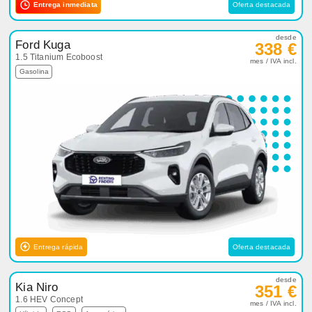
Entrega inmediata
Oferta destacada
desde
Ford Kuga
338 €
1.5 Titanium Ecoboost
mes / IVA incl.
Gasolina
Entrega rápida
Oferta destacada
desde
Kia Niro
351 €
1.6 HEV Concept
mes / IVA incl.