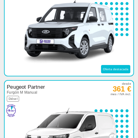
Oferta destacada
desde
Peugeot Partner
361 €
Furgón M Manual
mes / IVA incl.
Diésel