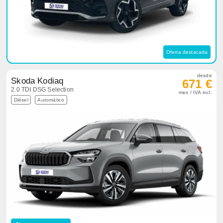
Oferta destacada
desde
Skoda Kodiaq
671 €
2.0 TDI DSG Selection
mes / IVA incl.
Diésel
Automático