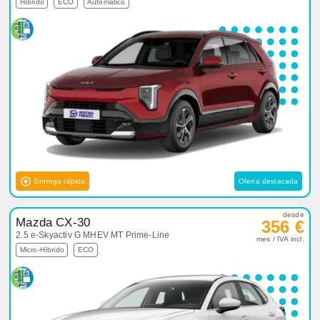
Híbrido
ECO
Automático
Entrega rápida
Oferta destacada
desde
Mazda CX-30
356 €
2.5 e-Skyactiv G MHEV MT Prime-Line
mes / IVA incl.
Micro-Híbrido
ECO