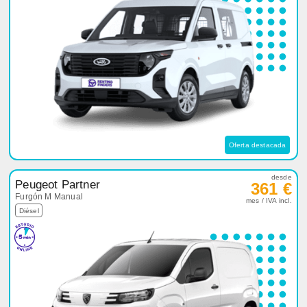
Oferta destacada
desde
Peugeot Partner
361 €
Furgón M Manual
mes / IVA incl.
Diésel