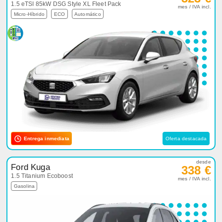
1.5 eTSI 85kW DSG Style XL Fleet Pack
mes / IVA incl.
Micro-Híbrido
ECO
Automático
Entrega inmediata
Oferta destacada
desde
Ford Kuga
338 €
1.5 Titanium Ecoboost
mes / IVA incl.
Gasolina