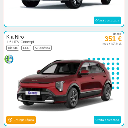
Oferta destacada
desde
Kia Niro
351 €
1.6 HEV Concept
mes / IVA incl.
Híbrido
ECO
Automático
Entrega rápida
Oferta destacada