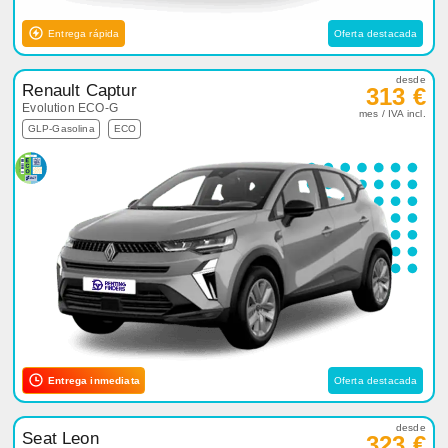
Entrega rápida
Oferta destacada
desde
Renault Captur
313 €
Evolution ECO-G
mes / IVA incl.
GLP-Gasolina
ECO
Entrega inmediata
Oferta destacada
desde
Seat Leon
323 €