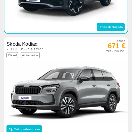
Oferta destacada
desde
Skoda Kodiaq
671 €
2.0 TDI DSG Selection
mes / IVA incl.
Diésel
Automático
Solo profesionales