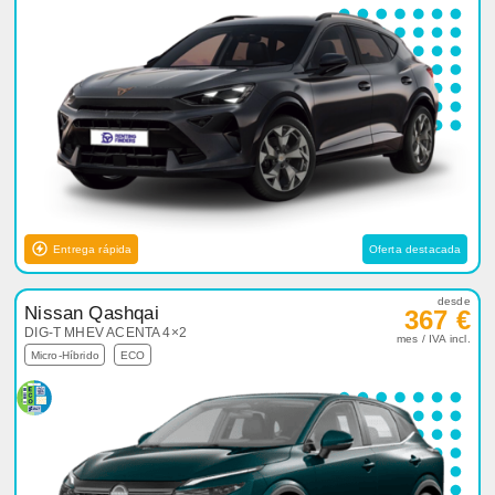
Entrega rápida
Oferta destacada
desde
Nissan Qashqai
367 €
DIG-T MHEV ACENTA 4×2
mes / IVA incl.
Micro-Híbrido
ECO