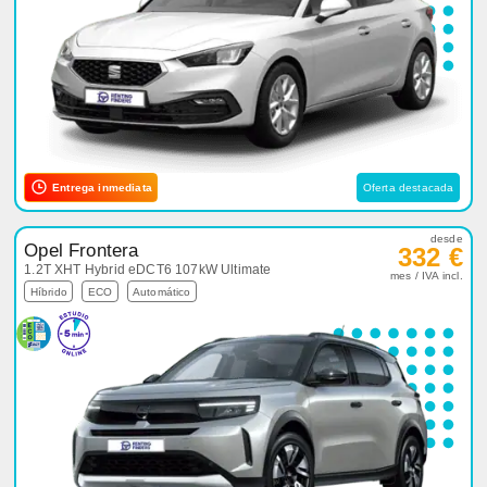
Entrega inmediata
Oferta destacada
desde
Opel Frontera
332 €
1.2T XHT Hybrid eDCT6 107kW Ultimate
mes / IVA incl.
Híbrido
ECO
Automático