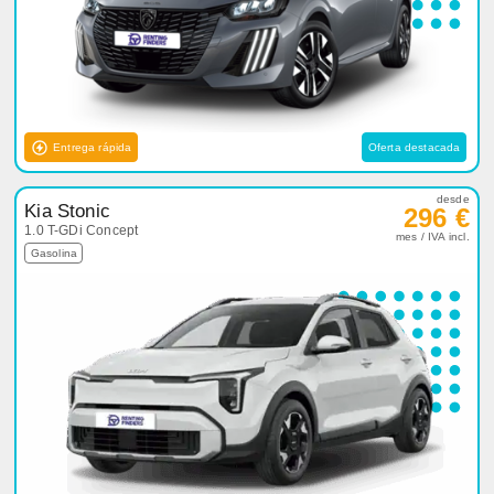
Entrega rápida
Oferta destacada
desde
Kia Stonic
296 €
1.0 T-GDi Concept
mes / IVA incl.
Gasolina