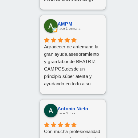
claro que si en el futuro
decido dar el paso, volveré
a ponerme en sus manos
AMPM
sin dudarlo. Da gusto
hace 1 semana
encontrar profesionales tan
atentas, profesionales y
Agradecer de antemano la
cercanas. ¡Muchísimas
gran ayuda,asesoramiento
gracias por todo!
y gran labor de BEATRIZ
CAMPOS,desde un
principio súper atenta y
ayudando en todo a su
disposición,muy
recomendable,grandes
profesionales
Antonio Nieto
hace 3 días
Con mucha profesionalidad