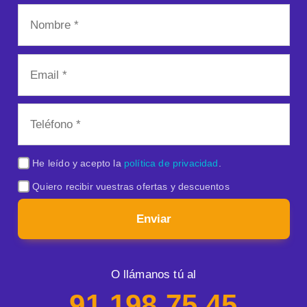
He leído y acepto la
política de privacidad
.
Quiero recibir vuestras ofertas y descuentos
Enviar
O llámanos tú al
91 198 75 45