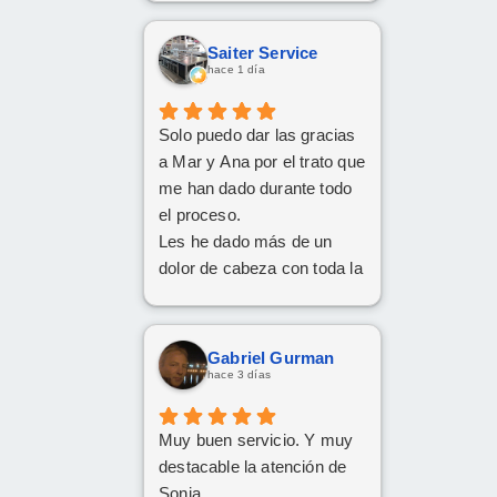
Saiter Service
hace 1 día
Solo puedo dar las gracias
a Mar y Ana por el trato que
me han dado durante todo
el proceso.
Les he dado más de un
dolor de cabeza con toda la
documentación y los
trámites, pero siempre han
tenido una paciencia
Gabriel Gurman
increíble y un trato cercano
hace 3 días
y amable. Gracias a su
implicación y
Muy buen servicio. Y muy
profesionalidad, al final han
destacable la atención de
conseguido sacar adelante
Sonia.