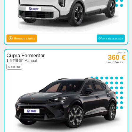
Entrega rápida
Oferta destacada
desde
Cupra Formentor
360 €
1.5 TSI 5P Manual
mes / IVA incl.
Gasolina