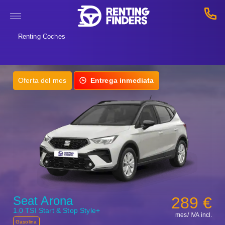
Renting Coches
Oferta del mes
Entrega inmediata
Seat Arona
289 €
1.0 TSI Start & Stop Style+
mes/ IVA incl.
Gasolina