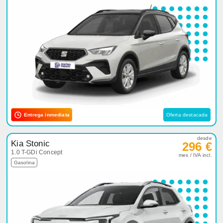
Entrega inmediata
Oferta destacada
desde
Kia Stonic
296 €
1.0 T-GDi Concept
mes / IVA incl.
Gasolina