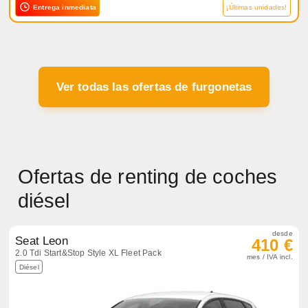
Entrega inmediata
¡Últimas unidades!
Ver todas las ofertas de furgonetas
Ofertas de renting de coches
diésel
desde
Seat Leon
410 €
2.0 Tdi Start&Stop Style XL Fleet Pack
mes / IVA incl.
Diésel