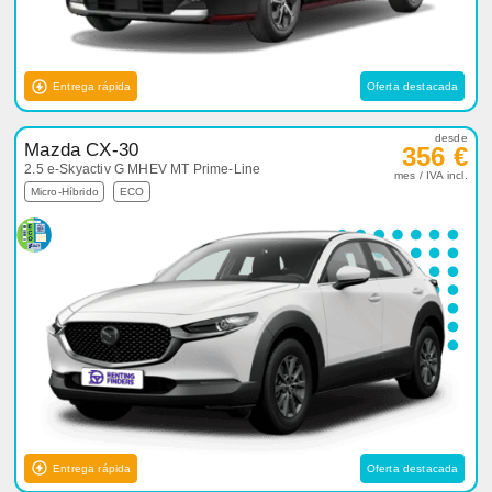
Entrega rápida
Oferta destacada
desde
Mazda CX-30
356 €
2.5 e-Skyactiv G MHEV MT Prime-Line
mes / IVA incl.
Micro-Híbrido
ECO
Entrega rápida
Oferta destacada