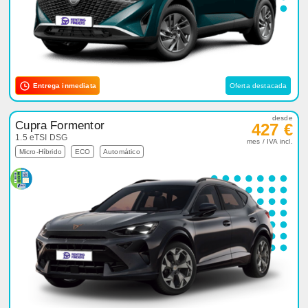
Entrega inmediata
Oferta destacada
desde
Cupra Formentor
427 €
1.5 eTSI DSG
mes / IVA incl.
Micro-Híbrido
ECO
Automático