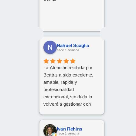
la operación de renting.
Da gusto encontrarse con
personas así. ¡Mil gracias
por todo!
Nahuel Scaglia
hace 1 semana
La Atención recibida por
Beatriz a sido excelente,
amable, rápida y
profesionalidad
excepcional, sin duda lo
volveré a gestionar con
ellos las próximas
contrataciones.
Ivan Rehins
hace 1 semana