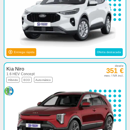
Entrega rápida
Oferta destacada
desde
Kia Niro
351 €
1.6 HEV Concept
mes / IVA incl.
Híbrido
ECO
Automático