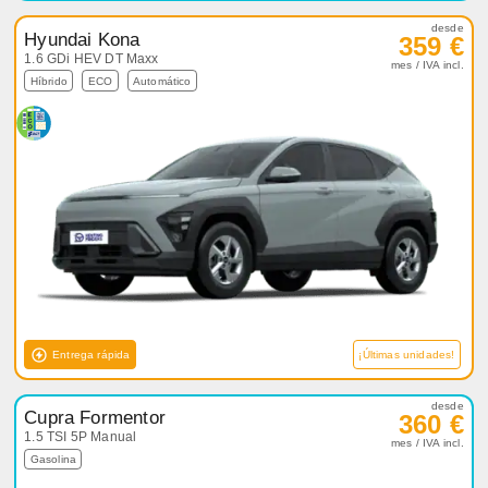
desde
Hyundai Kona
359 €
1.6 GDi HEV DT Maxx
mes / IVA incl.
Híbrido
ECO
Automático
Entrega rápida
¡Últimas unidades!
desde
Cupra Formentor
360 €
1.5 TSI 5P Manual
mes / IVA incl.
Gasolina