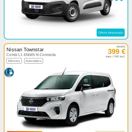
Oferta destacada
desde
Nissan Townstar
399 €
Combi L1 45kWh N-Connecta
mes / IVA incl.
Eléctrico
Automático