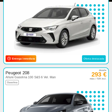
Entrega inmediata
Oferta destacada
desde
Peugeot 208
293 €
Allure Gasolina 100 S&S 6 Vel. Man
mes / IVA incl.
Gasolina