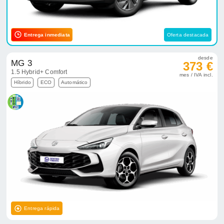
Entrega inmediata
Oferta destacada
desde
MG 3
373 €
1.5 Hybrid+ Comfort
mes / IVA incl.
Híbrido
ECO
Automático
Entrega rápida