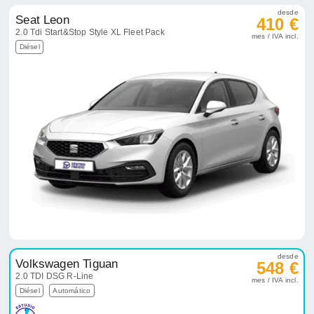
desde
Seat Leon
410 €
2.0 Tdi Start&Stop Style XL Fleet Pack
mes / IVA incl.
Diésel
desde
Volkswagen Tiguan
548 €
2.0 TDI DSG R-Line
mes / IVA incl.
Diésel
Automático