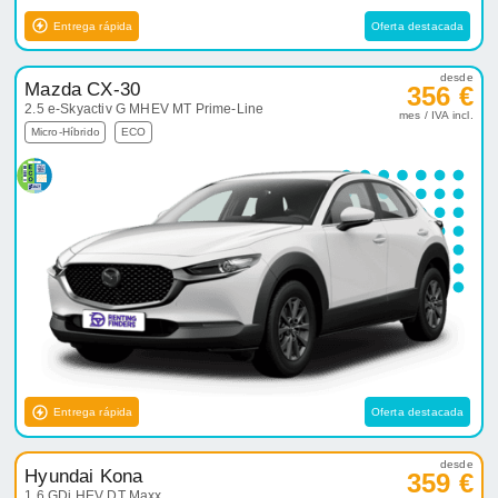
Entrega rápida
Oferta destacada
desde
Mazda CX-30
356 €
2.5 e-Skyactiv G MHEV MT Prime-Line
mes / IVA incl.
Micro-Híbrido
ECO
Entrega rápida
Oferta destacada
desde
Hyundai Kona
359 €
1.6 GDi HEV DT Maxx