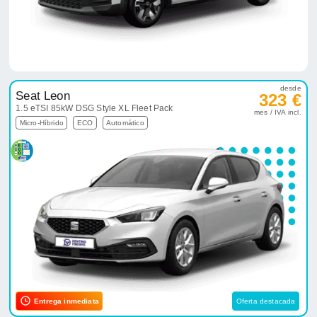
desde
Seat Leon
323 €
1.5 eTSI 85kW DSG Style XL Fleet Pack
mes / IVA incl.
Micro-Híbrido
ECO
Automático
Entrega inmediata
Oferta destacada