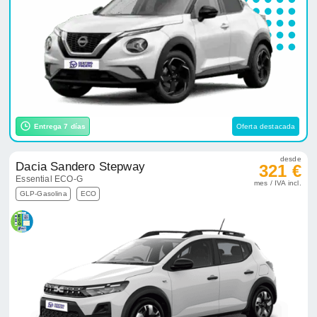
Entrega 7 días
Oferta destacada
desde
Dacia Sandero Stepway
321 €
Essential ECO-G
mes / IVA incl.
GLP-Gasolina
ECO