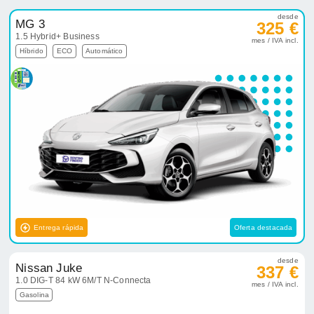
desde
MG 3
325 €
1.5 Hybrid+ Business
mes / IVA incl.
Híbrido
ECO
Automático
Entrega rápida
Oferta destacada
desde
Nissan Juke
337 €
1.0 DIG-T 84 kW 6M/T N-Connecta
mes / IVA incl.
Gasolina