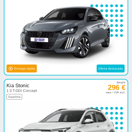
Entrega rápida
Oferta destacada
desde
Kia Stonic
296 €
1.0 T-GDi Concept
mes / IVA incl.
Gasolina