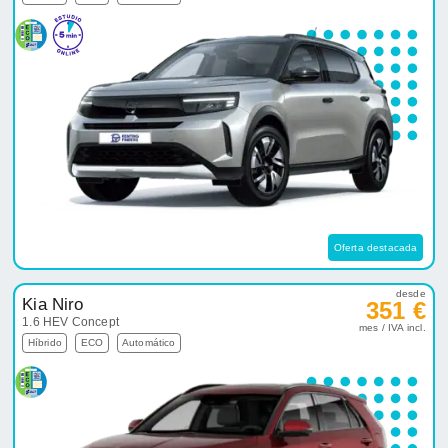
Oferta destacada
desde
Kia Niro
351 €
1.6 HEV Concept
mes / IVA incl.
Híbrido
ECO
Automático