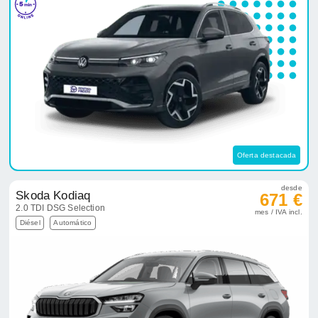
Oferta destacada
desde
Skoda Kodiaq
671 €
2.0 TDI DSG Selection
mes / IVA incl.
Diésel
Automático