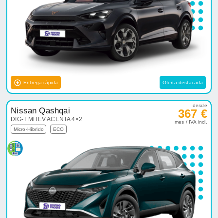
Entrega rápida
Oferta destacada
desde
Nissan Qashqai
367 €
DIG-T MHEV ACENTA 4×2
mes / IVA incl.
Micro-Híbrido
ECO