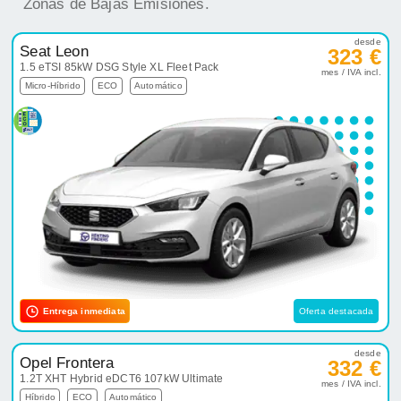
Zonas de Bajas Emisiones.
desde
Seat Leon
323 €
1.5 eTSI 85kW DSG Style XL Fleet Pack
mes / IVA incl.
Micro-Híbrido
ECO
Automático
Entrega inmediata
Oferta destacada
desde
Opel Frontera
332 €
1.2T XHT Hybrid eDCT6 107kW Ultimate
mes / IVA incl.
Híbrido
ECO
Automático