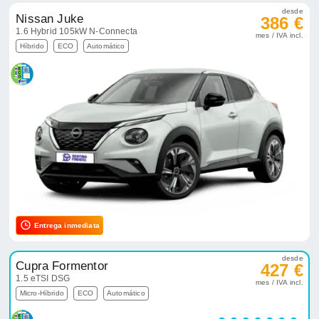
desde
Nissan Juke
386 €
1.6 Hybrid 105kW N-Connecta
mes / IVA incl.
Híbrido
ECO
Automático
Entrega inmediata
desde
Cupra Formentor
427 €
1.5 eTSI DSG
mes / IVA incl.
Micro-Híbrido
ECO
Automático