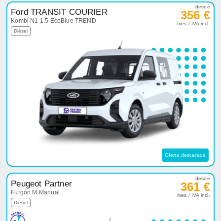
desde
Ford TRANSIT COURIER
356 €
Kombi N1 1.5 EcoBlue TREND
mes / IVA incl.
Diésel
Oferta destacada
desde
Peugeot Partner
361 €
Furgón M Manual
mes / IVA incl.
Diésel