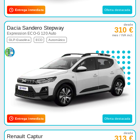
Entrega inmediata
Oferta destacada
desde
Dacia Sandero Stepway
310 €
Expression ECO-G 120 Auto
mes / IVA incl.
GLP-Gasolina
ECO
Automático
Entrega inmediata
Oferta destacada
desde
Renault Captur
313 €