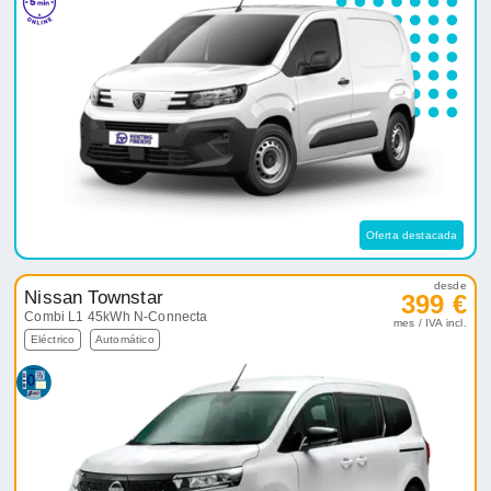
Oferta destacada
desde
Nissan Townstar
399 €
Combi L1 45kWh N-Connecta
mes / IVA incl.
Eléctrico
Automático