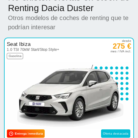
Renting Dacia Duster
Otros modelos de coches de renting que te
podrían interesar
desde
Seat Ibiza
275 €
1.0 TSI 70kW Start/Stop Style+
mes / IVA incl.
Gasolina
Entrega inmediata
Oferta destacada