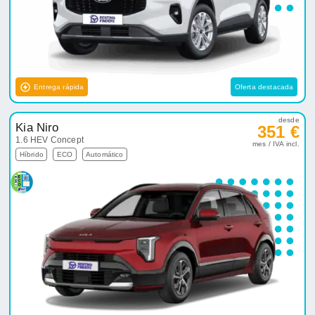
Entrega rápida
Oferta destacada
desde
Kia Niro
351 €
1.6 HEV Concept
mes / IVA incl.
Híbrido
ECO
Automático