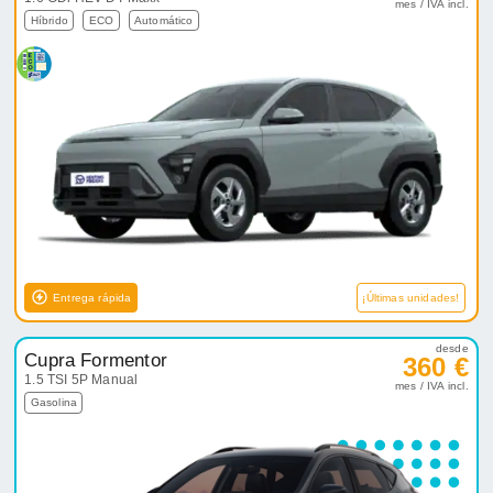
mes / IVA incl.
Híbrido
ECO
Automático
Entrega rápida
¡Últimas unidades!
desde
Cupra Formentor
360 €
1.5 TSI 5P Manual
mes / IVA incl.
Gasolina