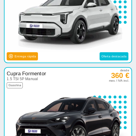
Entrega rápida
Oferta destacada
desde
Cupra Formentor
360 €
1.5 TSI 5P Manual
mes / IVA incl.
Gasolina