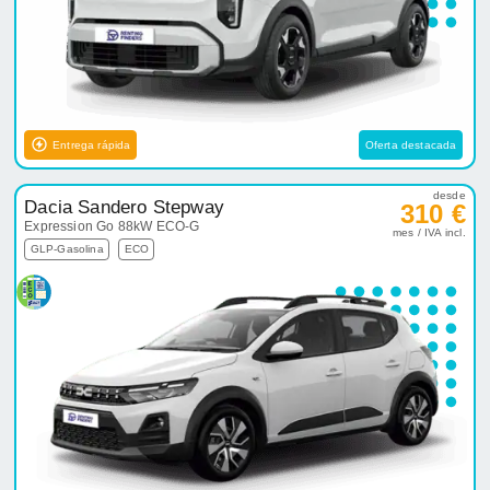
Entrega rápida
Oferta destacada
desde
Dacia Sandero Stepway
310 €
Expression Go 88kW ECO-G
mes / IVA incl.
GLP-Gasolina
ECO