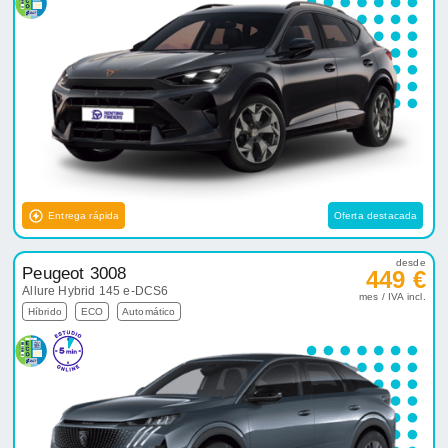
Entrega rápida
Oferta destacada
desde
Peugeot 3008
449 €
Allure Hybrid 145 e-DCS6
mes / IVA incl.
Híbrido
ECO
Automático