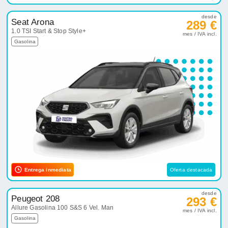
desde
Seat Arona
289 €
1.0 TSI Start & Stop Style+
mes / IVA incl.
Gasolina
Entrega inmediata
Oferta destacada
desde
Peugeot 208
293 €
Allure Gasolina 100 S&S 6 Vel. Man
mes / IVA incl.
Gasolina