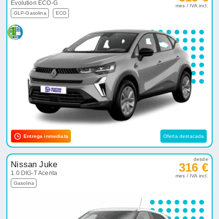
Evolution ECO-G
mes / IVA incl.
GLP-Gasolina
ECO
Entrega inmediata
Oferta destacada
desde
Nissan Juke
316 €
1.0 DIG-T Acenta
mes / IVA incl.
Gasolina