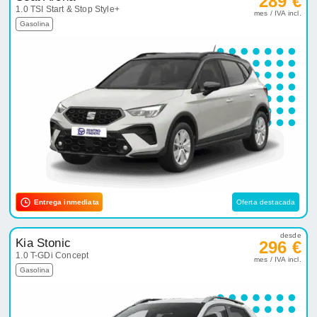
289 €
1.0 TSI Start & Stop Style+
mes / IVA incl.
Gasolina
Entrega inmediata
Oferta destacada
desde
Kia Stonic
296 €
1.0 T-GDi Concept
mes / IVA incl.
Gasolina