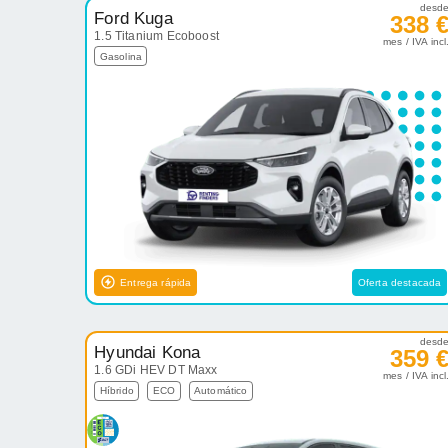
desd
Ford Kuga
338 
1.5 Titanium Ecoboost
mes / IVA incl
Gasolina
Entrega rápida
Oferta destacada
desd
Hyundai Kona
359 
1.6 GDi HEV DT Maxx
mes / IVA incl
Híbrido
ECO
Automático