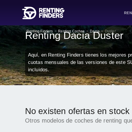
REN
Renting Finders
>
Renting Coches
>
Dacia
>
Duster
Renting Dacia Duster
Aquí, en Renting Finders tienes los mejores p
cuotas mensuales de las versiones de este S
incluidos.
No existen ofertas en stock
Otros modelos de coches de renting que