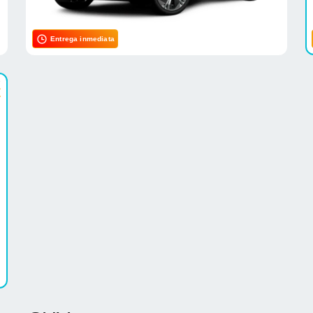
Entrega inmediata
e
€
.