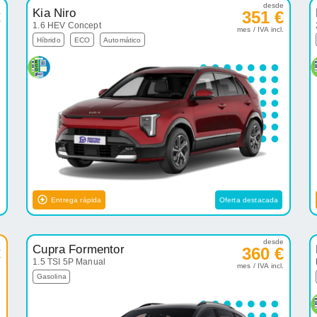
e
desde
Kia Niro
€
351 €
1.6 HEV Concept
.
mes / IVA incl.
Híbrido
ECO
Automático
Entrega rápida
Oferta destacada
e
desde
Cupra Formentor
€
360 €
1.5 TSI 5P Manual
.
mes / IVA incl.
Gasolina