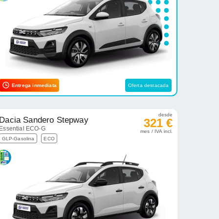
Entrega inmediata
Oferta destacada
desde
Dacia Sandero Stepway
321 €
Essential ECO-G
mes / IVA incl.
GLP-Gasolina
ECO