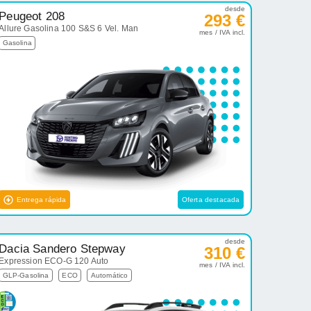
desde
Peugeot 208
293 €
Allure Gasolina 100 S&S 6 Vel. Man
mes / IVA incl.
Gasolina
Entrega rápida
Oferta destacada
desde
Dacia Sandero Stepway
310 €
Expression ECO-G 120 Auto
mes / IVA incl.
GLP-Gasolina
ECO
Automático