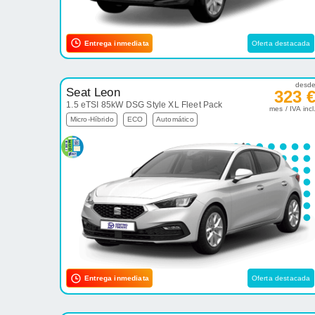
Entrega inmediata
Oferta destacada
desd
Seat Leon
323 
1.5 eTSI 85kW DSG Style XL Fleet Pack
mes / IVA incl
Micro-Híbrido
ECO
Automático
Entrega inmediata
Oferta destacada