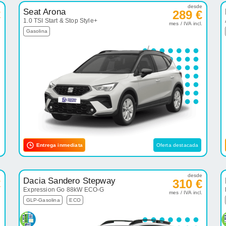
e
desde
Seat Arona
€
289 €
1.0 TSI Start & Stop Style+
.
mes / IVA incl.
Gasolina
Entrega inmediata
Oferta destacada
e
desde
Dacia Sandero Stepway
€
310 €
Expression Go 88kW ECO-G
.
mes / IVA incl.
GLP-Gasolina
ECO