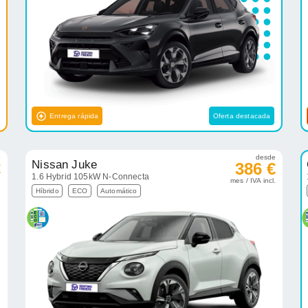
Entrega rápida
Oferta destacada
e
desde
Nissan Juke
€
386 €
1.6 Hybrid 105kW N-Connecta
.
mes / IVA incl.
Híbrido
ECO
Automático