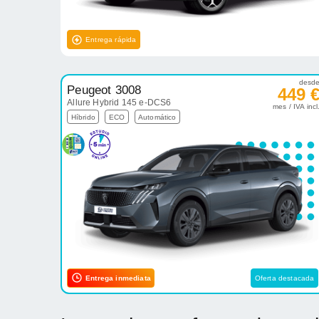
Entrega rápida
desd
Peugeot 3008
449 
Allure Hybrid 145 e-DCS6
mes / IVA incl
Híbrido
ECO
Automático
Entrega inmediata
Oferta destacada