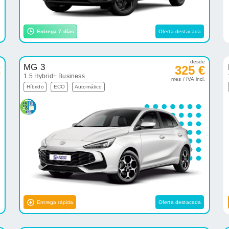
Entrega 7 días
Oferta destacada
e
desde
MG 3
€
325 €
1.5 Hybrid+ Business
.
mes / IVA incl.
Híbrido
ECO
Automático
Entrega rápida
Oferta destacada