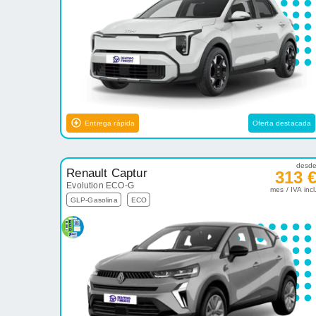
Entrega rápida
Oferta destacada
desd
Renault Captur
313 
Evolution ECO-G
mes / IVA incl
GLP-Gasolina
ECO