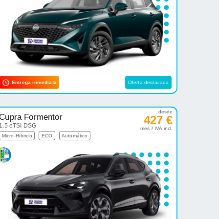
Entrega inmediata
Oferta destacada
desde
Cupra Formentor
427 €
1.5 eTSI DSG
mes / IVA incl.
Micro-Híbrido
ECO
Automático