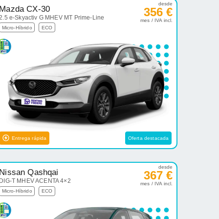
desde
Mazda CX-30
356 €
2.5 e-Skyactiv G MHEV MT Prime-Line
mes / IVA incl.
Micro-Híbrido
ECO
Entrega rápida
Oferta destacada
desde
Nissan Qashqai
367 €
DIG-T MHEV ACENTA 4×2
mes / IVA incl.
Micro-Híbrido
ECO