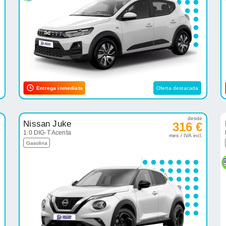
Entrega inmediata
Oferta destacada
e
desde
Nissan Juke
€
316 €
1.0 DIG-T Acenta
.
mes / IVA incl.
Gasolina