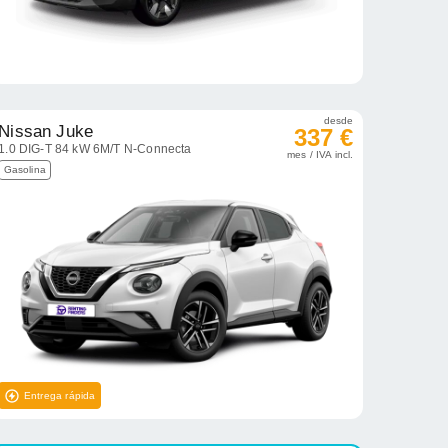
desde
Nissan Juke
337 €
1.0 DIG-T 84 kW 6M/T N-Connecta
mes / IVA incl.
Gasolina
Entrega rápida