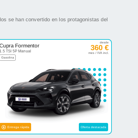
os se han convertido en los protagonistas del
desde
Cupra Formentor
360 €
1.5 TSI 5P Manual
mes / IVA incl.
Gasolina
Entrega rápida
Oferta destacada