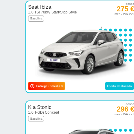
desd
Seat Ibiza
275 
1.0 TSI 70kW Start/Stop Style+
mes / IVA incl
Gasolina
Entrega inmediata
Oferta destacada
desd
Kia Stonic
296 
1.0 T-GDi Concept
mes / IVA incl
Gasolina