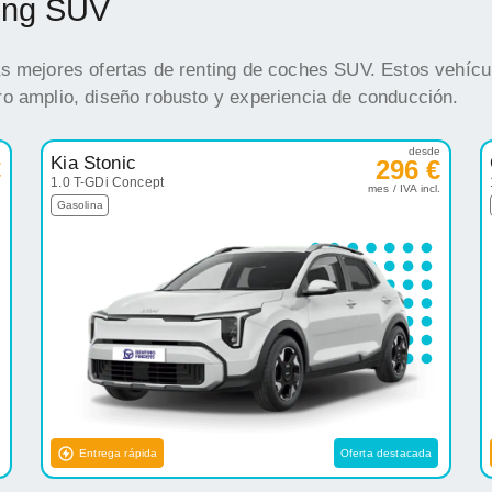
ting SUV
s mejores ofertas de renting de coches SUV. Estos vehícul
o amplio, diseño robusto y experiencia de conducción.
e
desde
Kia Stonic
€
296 €
1.0 T-GDi Concept
.
mes / IVA incl.
Gasolina
Entrega rápida
Oferta destacada