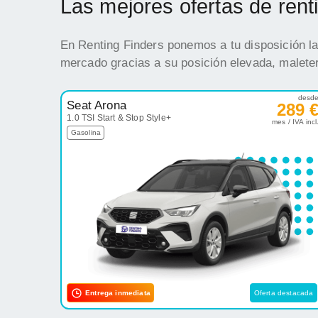
Las mejores ofertas de ren
En Renting Finders ponemos a tu disposición la
mercado gracias a su posición elevada, maleter
desd
Seat Arona
289 
1.0 TSI Start & Stop Style+
mes / IVA incl
Gasolina
Entrega inmediata
Oferta destacada