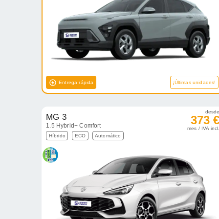
Entrega rápida
¡Últimas unidades!
desd
MG 3
373 
1.5 Hybrid+ Comfort
mes / IVA incl
Híbrido
ECO
Automático