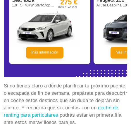
Seat Ibiza
Peugeot 208
275 €
1.0 TSI 70kW Start/Stop Style+
mes / IVA incl.
Más información
Más info
Si no tienes claro a dónde planificar tu próximo puente
o escapada de fin de semana, prepárate para descubrir
en coche estos destinos que sin duda te dejarán sin
aliento. Y recuerda que si cuentas con un
coche de
renting para particulares
podrás estar en primera fila
ante estos maravillosos parajes.