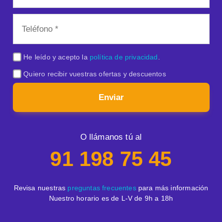
He leído y acepto la
política de privacidad
.
Quiero recibir vuestras ofertas y descuentos
Enviar
O llámanos tú al
91 198 75 45
Revisa nuestras
preguntas frecuentes
para más información
Nuestro horario es de L-V de 9h a 18h