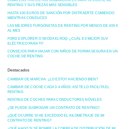
CÓMO LOS TRAYECTOS URBANOS AFECTAN A TU COCHE DE
RENTING Y SUS PIEZAS MÁS SENSIBLES
HASTA 100 EUROS DE SANCIÓN POR DISTRAERTE COMIENDO
MIENTRAS CONDUCES
LAS MEJORES FURGONETAS DE RENTING POR MENOS DE 400 €
AL MES
FORD EXPLORER O SKODA ELROQ: ¿CUÁL ES MEJOR SUV
ELÉCTRICO PARA TI?
CONSEJOS PARA VIAJAR CON NIÑOS DE FORMA SEGURA EN UN
COCHE DE RENTING
Destacados
CAMBIAR DE MARCHA: ¿LO ESTOY HACIENDO BIEN?
CAMBIAR DE COCHE CADA 3-4 AÑOS: ASÍ TE LO FACILITA EL
RENTING
RENTING DE COCHES PARA CONDUCTORES NÓVELES
¿SE PUEDE SUBROGAR UN CONTRATO DE RENTING?
¿QUÉ OCURRE SI HE EXCEDIDO EL KILOMETRAJE DE MI
CONTRATO DE RENTING?
¿QUÉ HAGO SI SE ROMPE LA CORREA DE DISTRIBUCIÓN DE MI