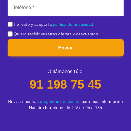
He leído y acepto la
política de privacidad
.
Quiero recibir vuestras ofertas y descuentos
Enviar
O llámanos tú al
91 198 75 45
Revisa nuestras
preguntas frecuentes
para más información
Nuestro horario es de L-V de 9h a 18h