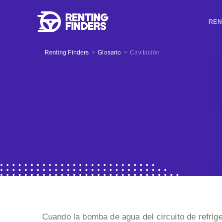
REN
Renting Finders
>
Glosario
>
Cavitación
Cuando la bomba de agua del circuito de refrig