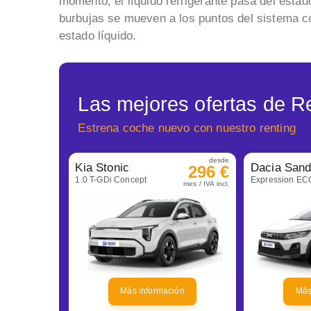
momento, el líquido refrigerante pasa del esta
burbujas se mueven a los puntos del sistema c
estado líquido.
Las mejores ofertas de R
Estrena coche nuevo con nuestro renting
desde
Kia Stonic
296 €
1.0 T-GDi Concept
mes / IVA incl.
Más información
Más