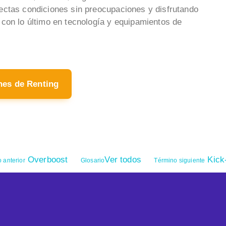
ectas condiciones sin preocupaciones y disfrutando
con lo último en tecnología y equipamientos de
hes de Renting
Overboost
Ver todos
Kick
 anterior
Glosario
Término siguiente