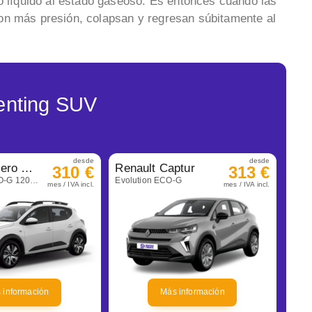
do líquido al estado gaseoso. Es entonces cuando las
on más presión, colapsan y regresan súbitamente al
enting SUV
desde
desde
Dacia Sandero Stepway
Renault Captur
310 €
313 €
Expression ECO-G 120 Auto
Evolution ECO-G
mes / IVA incl.
mes / IVA incl.
Más información
 información