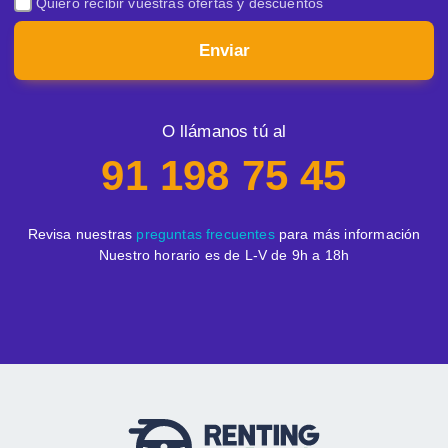
Quiero recibir vuestras ofertas y descuentos
Enviar
O llámanos tú al
91 198 75 45
Revisa nuestras
preguntas frecuentes
para más información
Nuestro horario es de L-V de 9h a 18h