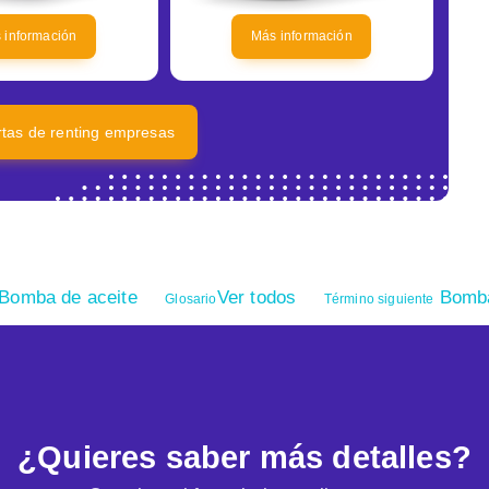
 información
Más información
ertas de renting empresas
Bomba de aceite
Ver todos
Bomba
Glosario
Término siguiente
¿Quieres saber más detalles?