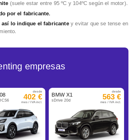
mite
(suele estar entre 95 ºC y 104ºC según el motor).
do por el fabricante.
 así lo indique el fabricante
y evitar que se tense en
miento.
enting empresas
desde
desde
08
BMW X1
402 €
563 €
eDCS6
sDrive 20d
mes / IVA incl.
mes / IVA incl.