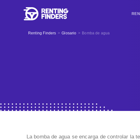
REN
Renting Finders
>
Glosario
>
Bomba de agua
La bomba de agua se encarga de controlar la te