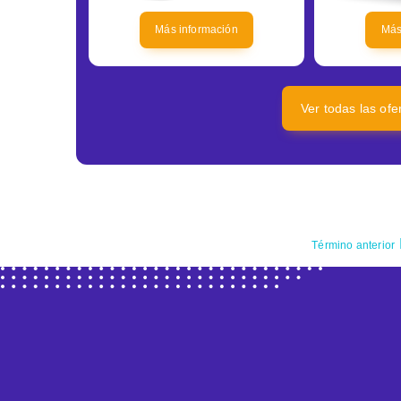
Más información
Más
Ver todas las of
Término anterior